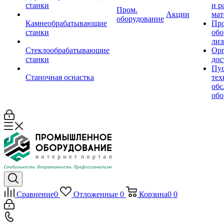
станки
и р
Пром.
Акции
мат
оборудование
Камнеобрабатывающие
Пр
станки
обо
лиз
Стеклообрабатывающие
Орг
станки
дос
Пус
Станочная оснастка
тех
обс
обо
Сравнение
0
Отложенные
0
Корзина
0
0