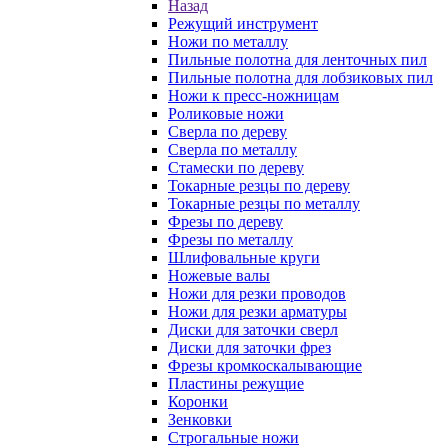
Назад
Режущий инструмент
Ножи по металлу
Пильные полотна для ленточных пил
Пильные полотна для лобзиковых пил
Ножи к пресс-ножницам
Роликовые ножи
Сверла по дереву
Сверла по металлу
Стамески по дереву
Токарные резцы по дереву
Токарные резцы по металлу
Фрезы по дереву
Фрезы по металлу
Шлифовальные круги
Ножевые валы
Ножи для резки проводов
Ножи для резки арматуры
Диски для заточки сверл
Диски для заточки фрез
Фрезы кромкоскалывающие
Пластины режущие
Коронки
Зенковки
Строгальные ножи