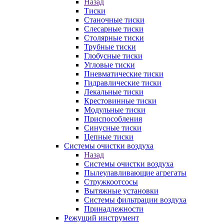
Назад
Тиски
Станочные тиски
Слесарные тиски
Столярные тиски
Трубные тиски
Глобусные тиски
Угловые тиски
Пневматические тиски
Гидравлические тиски
Лекальные тиски
Крестовинные тиски
Модульные тиски
Приспособления
Синусные тиски
Цепные тиски
Системы очистки воздуха
Назад
Системы очистки воздуха
Пылеулавливающие агрегаты
Стружкоотсосы
Вытяжные установки
Системы фильтрации воздуха
Принадлежности
Режущий инструмент