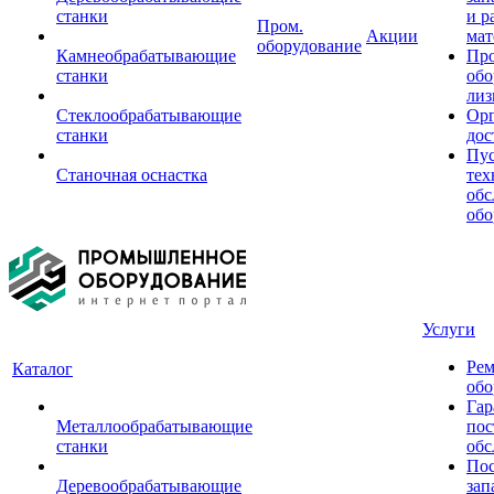
станки
и р
Пром.
Акции
мат
оборудование
Камнеобрабатывающие
Пр
станки
обо
лиз
Стеклообрабатывающие
Орг
станки
дос
Пус
Станочная оснастка
тех
обс
обо
Услуги
Рем
Каталог
обо
Гар
Металлообрабатывающие
пос
станки
обс
Пос
Деревообрабатывающие
зап