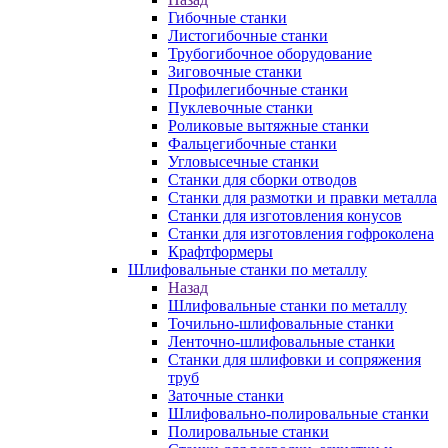
Гибочные станки
Листогибочные станки
Трубогибочное оборудование
Зиговочные станки
Профилегибочные станки
Пуклевочные станки
Роликовые вытяжные станки
Фальцегибочные станки
Угловысечные станки
Станки для сборки отводов
Станки для размотки и правки металла
Станки для изготовления конусов
Станки для изготовления гофроколена
Крафтформеры
Шлифовальные станки по металлу
Назад
Шлифовальные станки по металлу
Точильно-шлифовальные станки
Ленточно-шлифовальные станки
Станки для шлифовки и сопряжения
труб
Заточные станки
Шлифовально-полировальные станки
Полировальные станки