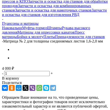
прессов и КПО
Запчасти и оснастка для станков для обработки
проводов
Запчасти и оснастка для комбинированных
станков
Запчасти и оснастка для намоточных станков
Запчасти
и оснастка для станков для изготовления РВД
-
Пуансоны и матрицы
Наковальни
Муфты-тормоз
Штампы
Рукава высокого
давления
Матрицы для опрессовки канатов
Пресс
матрицы
Бойки к молоту
Плиты
Принадлежности для станков
-
Матрица № 2 для толщины соединяемых листов 1,6-2,0 мм
4 000
₽
-
+
В корзину
Поделиться
Обращаем Ваше внимание на то, что приведенные цены,
характеристики и фотографии товаров носят исключительно
ознакомительный характер и не являются публичной офертой,