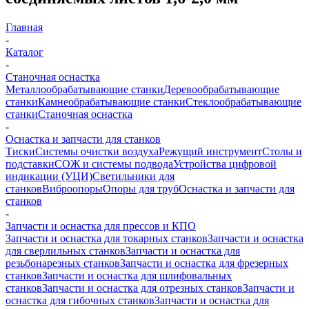
Главная
-
Каталог
-
Станочная оснастка
Металлообрабатывающие станки
Деревообрабатывающие
станки
Камнеобрабатывающие станки
Стеклообрабатывающие
станки
Станочная оснастка
-
Оснастка и запчасти для станков
Тиски
Системы очистки воздуха
Режущий инструмент
Столы и
подставки
СОЖ и системы подвода
Устройства цифровой
индикации (УЦИ)
Светильники для
станков
Виброопоры
Опоры для труб
Оснастка и запчасти для
станков
-
Запчасти и оснастка для прессов и КПО
Запчасти и оснастка для токарных станков
Запчасти и оснастка
для сверлильных станков
Запчасти и оснастка для
резьбонарезных станков
Запчасти и оснастка для фрезерных
станков
Запчасти и оснастка для шлифовальных
станков
Запчасти и оснастка для отрезных станков
Запчасти и
оснастка для гибочных станков
Запчасти и оснастка для