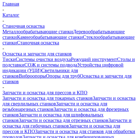
Главная
-
Каталог
-
Станочная оснастка
Металлообрабатывающие станки
Деревообрабатывающие
станки
Камнеобрабатывающие станки
Стеклообрабатывающие
станки
Станочная оснастка
-
Оснастка и запчасти для станков
Тиски
Системы очистки воздуха
Режущий инструмент
Столы и
подставки
СОЖ и системы подвода
Устройства цифровой
индикации (УЦИ)
Светильники для
станков
Виброопоры
Опоры для труб
Оснастка и запчасти для
станков
-
Запчасти и оснастка для прессов и КПО
Запчасти и оснастка для токарных станков
Запчасти и оснастка
для сверлильных станков
Запчасти и оснастка для
резьбонарезных станков
Запчасти и оснастка для фрезерных
станков
Запчасти и оснастка для шлифовальных
станков
Запчасти и оснастка для отрезных станков
Запчасти и
оснастка для гибочных станков
Запчасти и оснастка для
прессов и КПО
Запчасти и оснастка для станков для обработки
проводов
Запчасти и оснастка для комбинированных