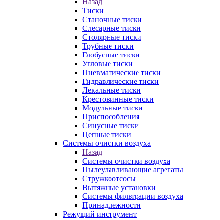
Назад
Тиски
Станочные тиски
Слесарные тиски
Столярные тиски
Трубные тиски
Глобусные тиски
Угловые тиски
Пневматические тиски
Гидравлические тиски
Лекальные тиски
Крестовинные тиски
Модульные тиски
Приспособления
Синусные тиски
Цепные тиски
Системы очистки воздуха
Назад
Системы очистки воздуха
Пылеулавливающие агрегаты
Стружкоотсосы
Вытяжные установки
Системы фильтрации воздуха
Принадлежности
Режущий инструмент