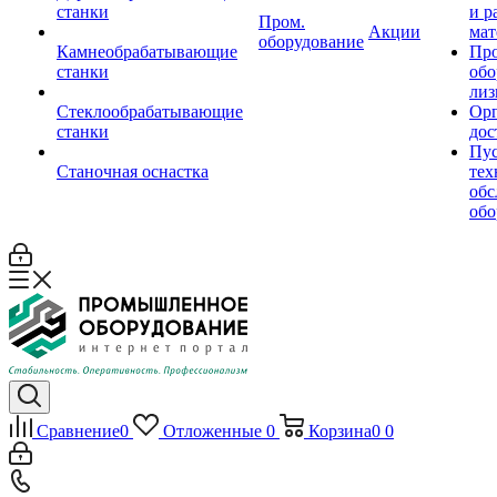
станки
и р
Пром.
Акции
мат
оборудование
Камнеобрабатывающие
Пр
станки
обо
лиз
Стеклообрабатывающие
Орг
станки
дос
Пус
Станочная оснастка
тех
обс
обо
Сравнение
0
Отложенные
0
Корзина
0
0