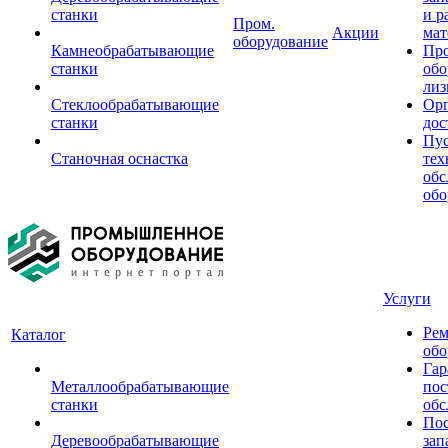
станки
и р
Пром.
Акции
мат
оборудование
Камнеобрабатывающие
Пр
станки
обо
лиз
Стеклообрабатывающие
Орг
станки
дос
Пус
Станочная оснастка
тех
обс
обо
Услуги
Рем
Каталог
обо
Гар
Металлообрабатывающие
пос
станки
обс
Пос
Деревообрабатывающие
зап