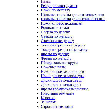
Назад
Режущий инструмент
Ножи по металлу
Пильные полотна для ленточных пил
Пильные полотна для лобзиковых пил
Ножи к пресс-ножницам
Роликовые ножи
Сверла по дереву
Сверла по металлу
Стамески по дереву
Токарные резцы по дереву
Токарные резцы по металлу
Фрезы по дереву
Фрезы по металлу
Шлифовальные круги
Ножевые валы
Ножи для резки проводов
Ножи для резки арматуры
Диски для заточки сверл
Диски для заточки фрез
Фрезы кромкоскалывающие
Пластины режущие
Коронки
Зенковки
Строгальные ножи