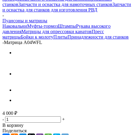
станков
Запчасти и оснастка для намоточных станков
Запчасти
и оснастка для станков для изготовления РВД
-
Пуансоны и матрицы
Наковальни
Муфты-тормоз
Штампы
Рукава высокого
давления
Матрицы для опрессовки канатов
Пресс
матрицы
Бойки к молоту
Плиты
Принадлежности для станков
-
Матрица А04WFL
4 000
₽
-
+
В корзину
Поделиться