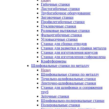
Гибочные станки
Листогибочные станки
Трубогибочное оборудование
Зиговочные станки
Профилегибочные станки
Пуклевочные станки
Роликовые вытяжные станки
Фальцегибочные станки
Угловысечные станки
Станки для сборки отводов
Станки для размотки и правки металла
Станки для изготовления конусов
Станки для изготовления гофроколена
Крафтформеры
Шлифовальные станки по металлу
Назад
Шлифовальные станки по металлу
Точильно-шлифовальные станки
Ленточно-шлифовальные станки
Станки для шлифовки и сопряжения
труб
Заточные станки
Шлифовально-полировальные станки
Полировальные станки