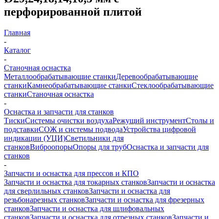
перфорированной плитой
Главная
-
Каталог
-
Станочная оснастка
Металлообрабатывающие станки
Деревообрабатывающие
станки
Камнеобрабатывающие станки
Стеклообрабатывающие
станки
Станочная оснастка
-
Оснастка и запчасти для станков
Тиски
Системы очистки воздуха
Режущий инструмент
Столы и
подставки
СОЖ и системы подвода
Устройства цифровой
индикации (УЦИ)
Светильники для
станков
Виброопоры
Опоры для труб
Оснастка и запчасти для
станков
-
Запчасти и оснастка для прессов и КПО
Запчасти и оснастка для токарных станков
Запчасти и оснастка
для сверлильных станков
Запчасти и оснастка для
резьбонарезных станков
Запчасти и оснастка для фрезерных
станков
Запчасти и оснастка для шлифовальных
станков
Запчасти и оснастка для отрезных станков
Запчасти и