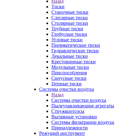
Назад
Тиски
Станочные тиски
Слесарные тиски
Столярные тиски
Трубные тиски
Глобусные тиски
Угловые тиски
Пневматические тиски
Гидравлические тиски
Лекальные тиски
Крестовинные тиски
Модульные тиски
Приспособления
Синусные тиски
Цепные тиски
Системы очистки воздуха
Назад
Системы очистки воздуха
Пылеулавливающие агрегаты
Стружкоотсосы
Вытяжные установки
Системы фильтрации воздуха
Принадлежности
Режущий инструмент