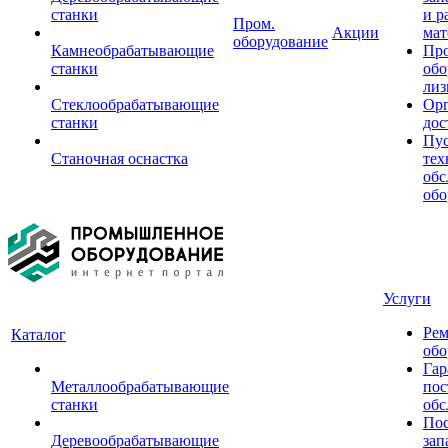
станки
и р
Пром.
Акции
мат
оборудование
Камнеобрабатывающие
Пр
станки
обо
лиз
Стеклообрабатывающие
Орг
станки
дос
Пус
Станочная оснастка
тех
обс
обо
Услуги
Рем
Каталог
обо
Гар
Металлообрабатывающие
пос
станки
обс
Пос
Деревообрабатывающие
зап