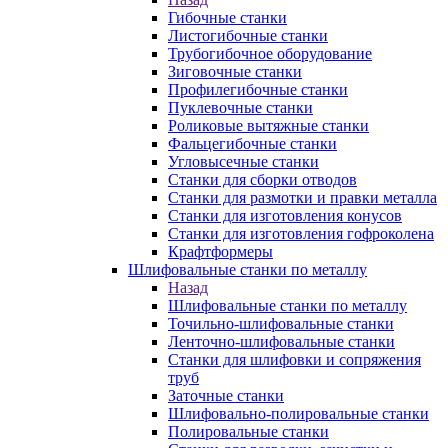
Гибочные станки
Листогибочные станки
Трубогибочное оборудование
Зиговочные станки
Профилегибочные станки
Пуклевочные станки
Роликовые вытяжные станки
Фальцегибочные станки
Угловысечные станки
Станки для сборки отводов
Станки для размотки и правки металла
Станки для изготовления конусов
Станки для изготовления гофроколена
Крафтформеры
Шлифовальные станки по металлу
Назад
Шлифовальные станки по металлу
Точильно-шлифовальные станки
Ленточно-шлифовальные станки
Станки для шлифовки и сопряжения
труб
Заточные станки
Шлифовально-полировальные станки
Полировальные станки