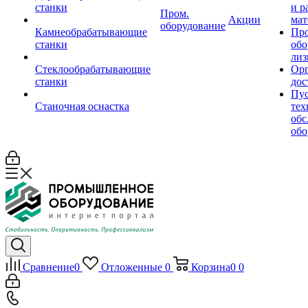
станки
и р
Пром.
Акции
мат
оборудование
Камнеобрабатывающие
Пр
станки
обо
лиз
Стеклообрабатывающие
Орг
станки
дос
Пус
Станочная оснастка
тех
обс
обо
Сравнение
0
Отложенные
0
Корзина
0
0