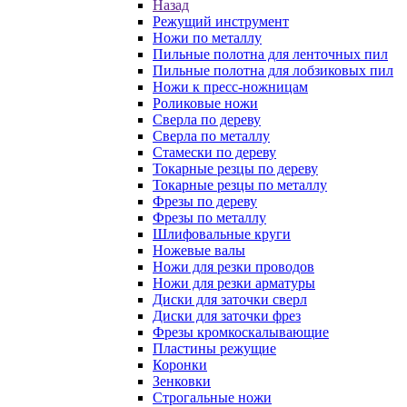
Назад
Режущий инструмент
Ножи по металлу
Пильные полотна для ленточных пил
Пильные полотна для лобзиковых пил
Ножи к пресс-ножницам
Роликовые ножи
Сверла по дереву
Сверла по металлу
Стамески по дереву
Токарные резцы по дереву
Токарные резцы по металлу
Фрезы по дереву
Фрезы по металлу
Шлифовальные круги
Ножевые валы
Ножи для резки проводов
Ножи для резки арматуры
Диски для заточки сверл
Диски для заточки фрез
Фрезы кромкоскалывающие
Пластины режущие
Коронки
Зенковки
Строгальные ножи