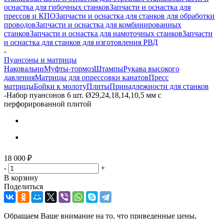
оснастка для гибочных станков
Запчасти и оснастка для
прессов и КПО
Запчасти и оснастка для станков для обработки
проводов
Запчасти и оснастка для комбинированных
станков
Запчасти и оснастка для намоточных станков
Запчасти
и оснастка для станков для изготовления РВД
-
Пуансоны и матрицы
Наковальни
Муфты-тормоз
Штампы
Рукава высокого
давления
Матрицы для опрессовки канатов
Пресс
матрицы
Бойки к молоту
Плиты
Принадлежности для станков
-
Набор пуансонов 6 шт. Ø29,24,18,14,10,5 мм с
перфорированной плитой
18 000
₽
-
+
В корзину
Поделиться
Обращаем Ваше внимание на то, что приведенные цены,