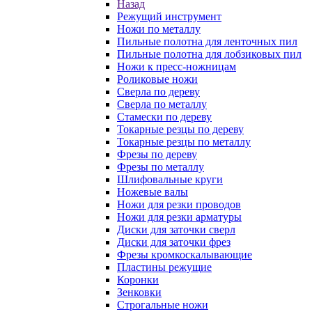
Назад
Режущий инструмент
Ножи по металлу
Пильные полотна для ленточных пил
Пильные полотна для лобзиковых пил
Ножи к пресс-ножницам
Роликовые ножи
Сверла по дереву
Сверла по металлу
Стамески по дереву
Токарные резцы по дереву
Токарные резцы по металлу
Фрезы по дереву
Фрезы по металлу
Шлифовальные круги
Ножевые валы
Ножи для резки проводов
Ножи для резки арматуры
Диски для заточки сверл
Диски для заточки фрез
Фрезы кромкоскалывающие
Пластины режущие
Коронки
Зенковки
Строгальные ножи