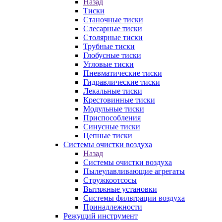
Назад
Тиски
Станочные тиски
Слесарные тиски
Столярные тиски
Трубные тиски
Глобусные тиски
Угловые тиски
Пневматические тиски
Гидравлические тиски
Лекальные тиски
Крестовинные тиски
Модульные тиски
Приспособления
Синусные тиски
Цепные тиски
Системы очистки воздуха
Назад
Системы очистки воздуха
Пылеулавливающие агрегаты
Стружкоотсосы
Вытяжные установки
Системы фильтрации воздуха
Принадлежности
Режущий инструмент