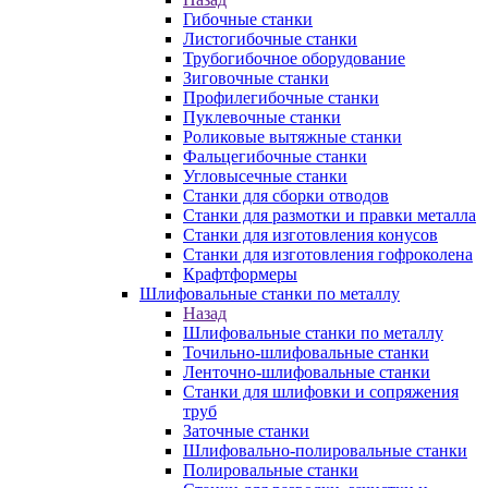
Гибочные станки
Листогибочные станки
Трубогибочное оборудование
Зиговочные станки
Профилегибочные станки
Пуклевочные станки
Роликовые вытяжные станки
Фальцегибочные станки
Угловысечные станки
Станки для сборки отводов
Станки для размотки и правки металла
Станки для изготовления конусов
Станки для изготовления гофроколена
Крафтформеры
Шлифовальные станки по металлу
Назад
Шлифовальные станки по металлу
Точильно-шлифовальные станки
Ленточно-шлифовальные станки
Станки для шлифовки и сопряжения
труб
Заточные станки
Шлифовально-полировальные станки
Полировальные станки