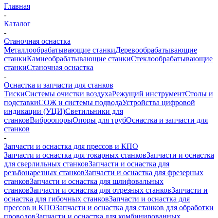
Главная
-
Каталог
-
Станочная оснастка
Металлообрабатывающие станки
Деревообрабатывающие
станки
Камнеобрабатывающие станки
Стеклообрабатывающие
станки
Станочная оснастка
-
Оснастка и запчасти для станков
Тиски
Системы очистки воздуха
Режущий инструмент
Столы и
подставки
СОЖ и системы подвода
Устройства цифровой
индикации (УЦИ)
Светильники для
станков
Виброопоры
Опоры для труб
Оснастка и запчасти для
станков
-
Запчасти и оснастка для прессов и КПО
Запчасти и оснастка для токарных станков
Запчасти и оснастка
для сверлильных станков
Запчасти и оснастка для
резьбонарезных станков
Запчасти и оснастка для фрезерных
станков
Запчасти и оснастка для шлифовальных
станков
Запчасти и оснастка для отрезных станков
Запчасти и
оснастка для гибочных станков
Запчасти и оснастка для
прессов и КПО
Запчасти и оснастка для станков для обработки
проводов
Запчасти и оснастка для комбинированных