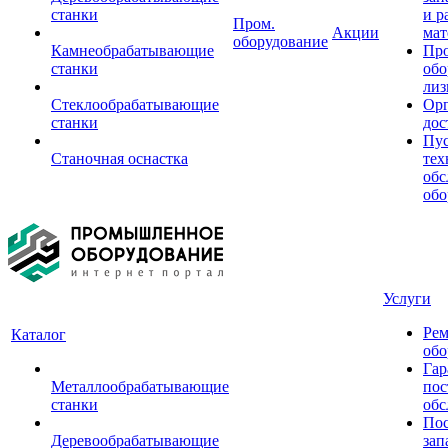
станки
и р
Пром.
Акции
мат
оборудование
Камнеобрабатывающие
Пр
станки
обо
лиз
Стеклообрабатывающие
Орг
станки
дос
Пус
Станочная оснастка
тех
обс
обо
Услуги
Рем
Каталог
обо
Гар
Металлообрабатывающие
пос
станки
обс
Пос
Деревообрабатывающие
зап