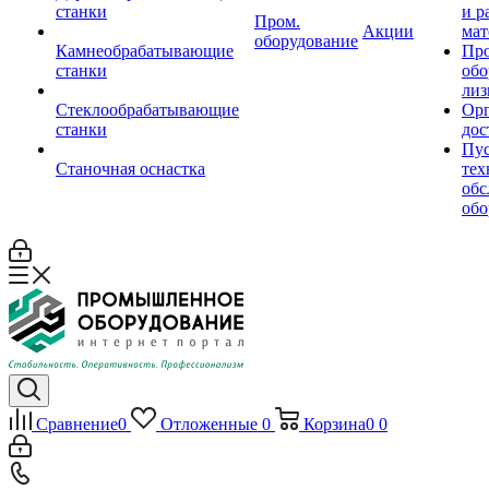
станки
и р
Пром.
Акции
мат
оборудование
Камнеобрабатывающие
Пр
станки
обо
лиз
Стеклообрабатывающие
Орг
станки
дос
Пус
Станочная оснастка
тех
обс
обо
Сравнение
0
Отложенные
0
Корзина
0
0