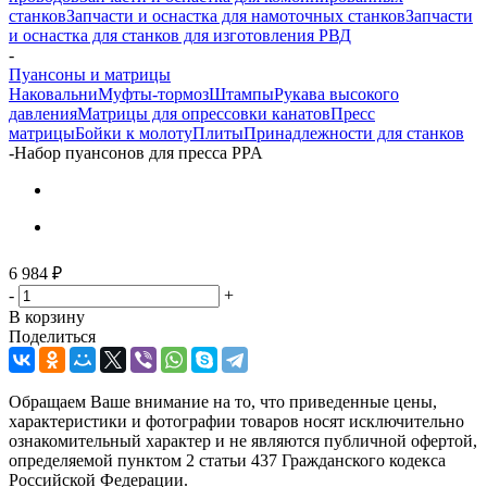
станков
Запчасти и оснастка для намоточных станков
Запчасти
и оснастка для станков для изготовления РВД
-
Пуансоны и матрицы
Наковальни
Муфты-тормоз
Штампы
Рукава высокого
давления
Матрицы для опрессовки канатов
Пресс
матрицы
Бойки к молоту
Плиты
Принадлежности для станков
-
Набор пуансонов для пресса PPA
6 984
₽
-
+
В корзину
Поделиться
Обращаем Ваше внимание на то, что приведенные цены,
характеристики и фотографии товаров носят исключительно
ознакомительный характер и не являются публичной офертой,
определяемой пунктом 2 статьи 437 Гражданского кодекса
Российской Федерации.