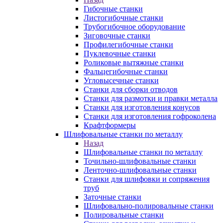
Гибочные станки
Листогибочные станки
Трубогибочное оборудование
Зиговочные станки
Профилегибочные станки
Пуклевочные станки
Роликовые вытяжные станки
Фальцегибочные станки
Угловысечные станки
Станки для сборки отводов
Станки для размотки и правки металла
Станки для изготовления конусов
Станки для изготовления гофроколена
Крафтформеры
Шлифовальные станки по металлу
Назад
Шлифовальные станки по металлу
Точильно-шлифовальные станки
Ленточно-шлифовальные станки
Станки для шлифовки и сопряжения
труб
Заточные станки
Шлифовально-полировальные станки
Полировальные станки