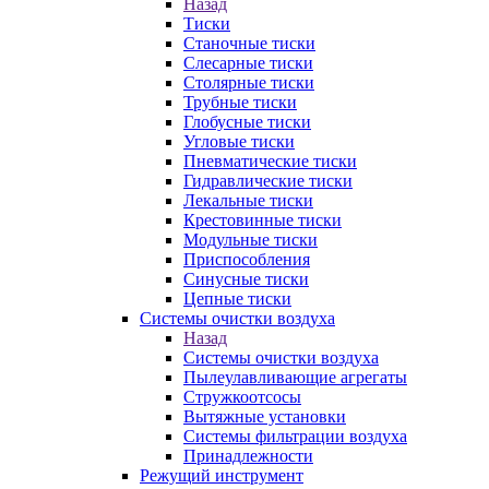
Назад
Тиски
Станочные тиски
Слесарные тиски
Столярные тиски
Трубные тиски
Глобусные тиски
Угловые тиски
Пневматические тиски
Гидравлические тиски
Лекальные тиски
Крестовинные тиски
Модульные тиски
Приспособления
Синусные тиски
Цепные тиски
Системы очистки воздуха
Назад
Системы очистки воздуха
Пылеулавливающие агрегаты
Стружкоотсосы
Вытяжные установки
Системы фильтрации воздуха
Принадлежности
Режущий инструмент