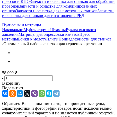
прессов и КПО
Запчасти и оснастка для станков для обработки
проводов
Запчасти и оснастка для комбинированных
станков
Запчасти и оснастка для намоточных станков
Запчасти
и оснастка для станков для изготовления РВД
-
Пуансоны и матрицы
Наковальни
Муфты-тормоз
Штампы
Рукава высокого
давления
Матрицы для опрессовки канатов
Пресс
матрицы
Бойки к молоту
Плиты
Принадлежности для станков
-
Оптимальный набор оснастки для кернения крестовин
58 000
₽
-
+
В корзину
Поделиться
Обращаем Ваше внимание на то, что приведенные цены,
характеристики и фотографии товаров носят исключительно
ознакомительный характер и не являются публичной офертой,