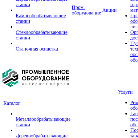
станки
и р
Пром.
Акции
мат
оборудование
Камнеобрабатывающие
Пр
станки
обо
лиз
Стеклообрабатывающие
Орг
станки
дос
Пус
Станочная оснастка
тех
обс
обо
Услуги
Рем
Каталог
обо
Гар
Металлообрабатывающие
пос
станки
обс
Пос
Деревообрабатывающие
зап