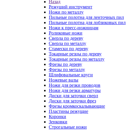
Назад
Режущий инструмент
Ножи по металлу
Пильные полотна для ленточных пил
Пильные полотна для лобзиковых пил
Ножи к пресс-ножницам
Роликовые ножи
Сверла по дереву
Сверла по металлу
Стамески по дереву
Токарные резцы по дереву
Токарные резцы по металлу
Фрезы по дереву
Фрезы по металлу
Шлифовальные круги
Ножевые валы
Ножи для резки проводов
Ножи для резки арматуры
Диски для заточки сверл
Диски для заточки фрез
Фрезы кромкоскалывающие
Пластины режущие
Коронки
Зенковки
Строгальные ножи