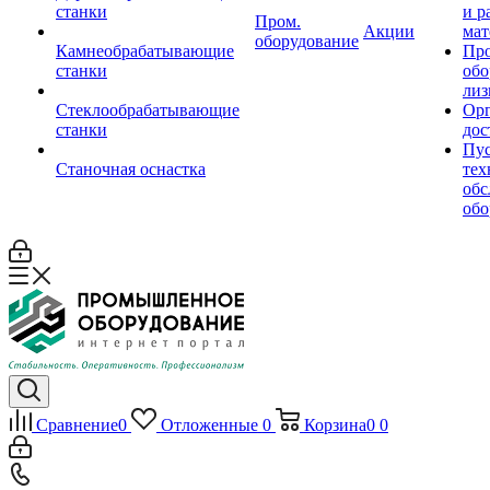
станки
и р
Пром.
Акции
мат
оборудование
Камнеобрабатывающие
Пр
станки
обо
лиз
Стеклообрабатывающие
Орг
станки
дос
Пус
Станочная оснастка
тех
обс
обо
Сравнение
0
Отложенные
0
Корзина
0
0