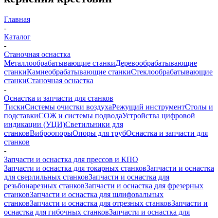
Главная
-
Каталог
-
Станочная оснастка
Металлообрабатывающие станки
Деревообрабатывающие
станки
Камнеобрабатывающие станки
Стеклообрабатывающие
станки
Станочная оснастка
-
Оснастка и запчасти для станков
Тиски
Системы очистки воздуха
Режущий инструмент
Столы и
подставки
СОЖ и системы подвода
Устройства цифровой
индикации (УЦИ)
Светильники для
станков
Виброопоры
Опоры для труб
Оснастка и запчасти для
станков
-
Запчасти и оснастка для прессов и КПО
Запчасти и оснастка для токарных станков
Запчасти и оснастка
для сверлильных станков
Запчасти и оснастка для
резьбонарезных станков
Запчасти и оснастка для фрезерных
станков
Запчасти и оснастка для шлифовальных
станков
Запчасти и оснастка для отрезных станков
Запчасти и
оснастка для гибочных станков
Запчасти и оснастка для