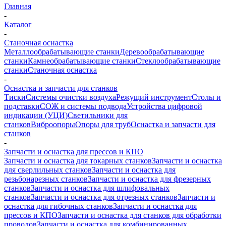
Главная
-
Каталог
-
Станочная оснастка
Металлообрабатывающие станки
Деревообрабатывающие
станки
Камнеобрабатывающие станки
Стеклообрабатывающие
станки
Станочная оснастка
-
Оснастка и запчасти для станков
Тиски
Системы очистки воздуха
Режущий инструмент
Столы и
подставки
СОЖ и системы подвода
Устройства цифровой
индикации (УЦИ)
Светильники для
станков
Виброопоры
Опоры для труб
Оснастка и запчасти для
станков
-
Запчасти и оснастка для прессов и КПО
Запчасти и оснастка для токарных станков
Запчасти и оснастка
для сверлильных станков
Запчасти и оснастка для
резьбонарезных станков
Запчасти и оснастка для фрезерных
станков
Запчасти и оснастка для шлифовальных
станков
Запчасти и оснастка для отрезных станков
Запчасти и
оснастка для гибочных станков
Запчасти и оснастка для
прессов и КПО
Запчасти и оснастка для станков для обработки
проводов
Запчасти и оснастка для комбинированных