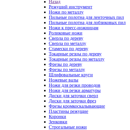
Назад
Режущий инструмент
Ножи по металлу
Пильные полотна для ленточных пил
Пильные полотна для лобзиковых пил
Ножи к пресс-ножницам
Роликовые ножи
Сверла по дереву
Сверла по металлу
Стамески по дереву
Токарные резцы по дереву
Токарные резцы по металлу
Фрезы по дереву
Фрезы по металлу
Шлифовальные круги
Ножевые валы
Ножи для резки проводов
Ножи для резки арматуры
Диски для заточки сверл
Диски для заточки фрез
Фрезы кромкоскалывающие
Пластины режущие
Коронки
Зенковки
Строгальные ножи