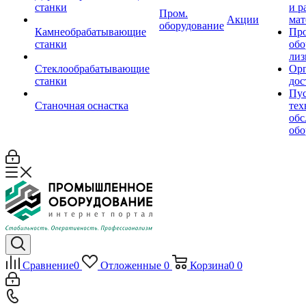
станки
и р
Пром.
Акции
мат
оборудование
Камнеобрабатывающие
Пр
станки
обо
лиз
Стеклообрабатывающие
Орг
станки
дос
Пус
Станочная оснастка
тех
обс
обо
Сравнение
0
Отложенные
0
Корзина
0
0