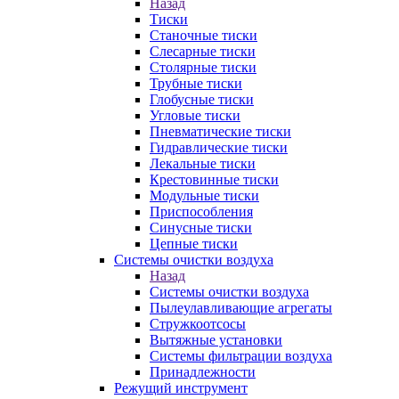
Назад
Тиски
Станочные тиски
Слесарные тиски
Столярные тиски
Трубные тиски
Глобусные тиски
Угловые тиски
Пневматические тиски
Гидравлические тиски
Лекальные тиски
Крестовинные тиски
Модульные тиски
Приспособления
Синусные тиски
Цепные тиски
Системы очистки воздуха
Назад
Системы очистки воздуха
Пылеулавливающие агрегаты
Стружкоотсосы
Вытяжные установки
Системы фильтрации воздуха
Принадлежности
Режущий инструмент