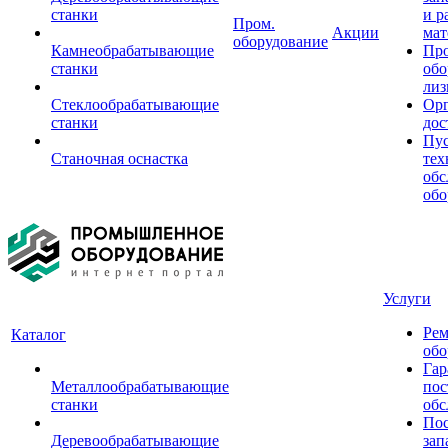
станки
и р
Пром.
Акции
мат
оборудование
Камнеобрабатывающие
Пр
станки
обо
лиз
Стеклообрабатывающие
Орг
станки
дос
Пус
Станочная оснастка
тех
обс
обо
Услуги
Рем
Каталог
обо
Гар
Металлообрабатывающие
пос
станки
обс
Пос
Деревообрабатывающие
зап