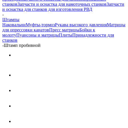
станков
Запчасти и оснастка для намоточных станков
Запчасти
и оснастка для станков для изготовления РВД
-
Штампы
Наковальни
Муфты-тормоз
Рукава высокого давления
Матрицы
для опрессовки канатов
Пресс матрицы
Бойки к
молоту
Пуансоны и матрицы
Плиты
Принадлежности для
станков
-
Штамп пробивной