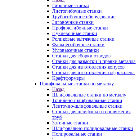
Гибочные станки
Листогибочные станки
Трубогибочное оборудование
Зиговочные станки
Профилегибочные станки
Пуклевочные станки
Роликовые вытяжные станки
Фальцегибочные станки
Угловысечные станки
Станки для сборки отводов
Станки для размотки и правки металла
Станки для изготовления конусов
Станки для изготовления гофроколена
Крафтформеры
Шлифовальные станки по металлу
Назад
Шлифовальные станки по металлу
Точильно-шлифовальные станки
Ленточно-шлифовальные станки
Станки для шлифовки и сопряжения
труб
Заточные станки
Шлифовально-полировальные станки
Полировальные станки