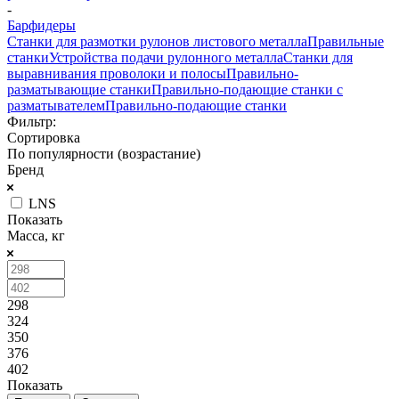
-
Барфидеры
Станки для размотки рулонов листового металла
Правильные
станки
Устройства подачи рулонного металла
Станки для
выравнивания проволоки и полосы
Правильно-
разматывающие станки
Правильно-подающие станки с
разматывателем
Правильно-подающие станки
Фильтр:
Сортировка
По популярности (возрастание)
Бренд
LNS
Показать
Масса, кг
298
324
350
376
402
Показать