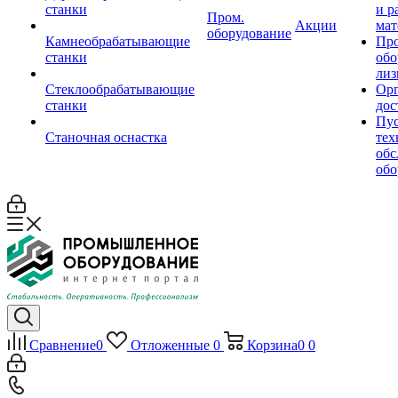
станки
и р
Пром.
Акции
мат
оборудование
Камнеобрабатывающие
Пр
станки
обо
лиз
Стеклообрабатывающие
Орг
станки
дос
Пус
Станочная оснастка
тех
обс
обо
Сравнение
0
Отложенные
0
Корзина
0
0