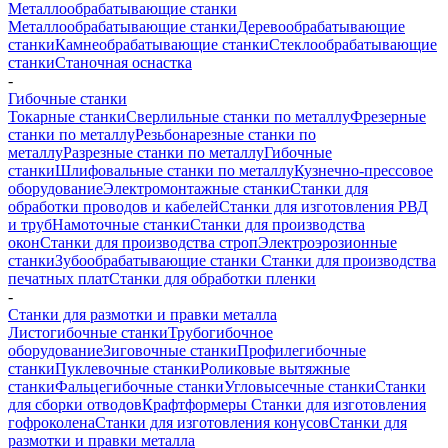
Металлообрабатывающие станки
Металлообрабатывающие станки
Деревообрабатывающие
станки
Камнеобрабатывающие станки
Стеклообрабатывающие
станки
Станочная оснастка
-
Гибочные станки
Токарные станки
Сверлильные станки по металлу
Фрезерные
станки по металлу
Резьбонарезные станки по
металлу
Разрезные станки по металлу
Гибочные
станки
Шлифовальные станки по металлу
Кузнечно-прессовое
оборудование
Электромонтажные станки
Станки для
обработки проводов и кабелей
Станки для изготовления РВД
и труб
Намоточные станки
Станки для производства
окон
Станки для производства строп
Электроэрозионные
станки
Зубообрабатывающие станки
Станки для производства
печатных плат
Станки для обработки пленки
-
Станки для размотки и правки металла
Листогибочные станки
Трубогибочное
оборудование
Зиговочные станки
Профилегибочные
станки
Пуклевочные станки
Роликовые вытяжные
станки
Фальцегибочные станки
Угловысечные станки
Станки
для сборки отводов
Крафтформеры
Станки для изготовления
гофроколена
Станки для изготовления конусов
Станки для
размотки и правки металла