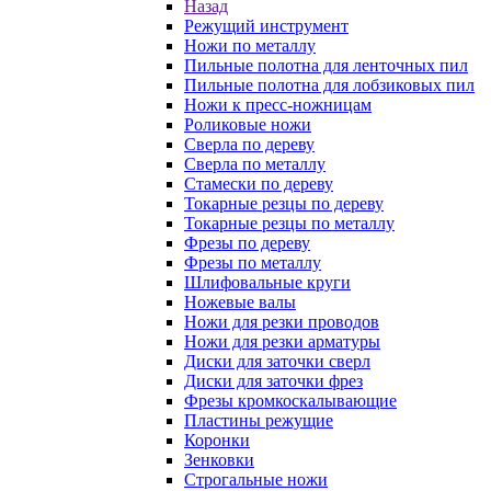
Назад
Режущий инструмент
Ножи по металлу
Пильные полотна для ленточных пил
Пильные полотна для лобзиковых пил
Ножи к пресс-ножницам
Роликовые ножи
Сверла по дереву
Сверла по металлу
Стамески по дереву
Токарные резцы по дереву
Токарные резцы по металлу
Фрезы по дереву
Фрезы по металлу
Шлифовальные круги
Ножевые валы
Ножи для резки проводов
Ножи для резки арматуры
Диски для заточки сверл
Диски для заточки фрез
Фрезы кромкоскалывающие
Пластины режущие
Коронки
Зенковки
Строгальные ножи