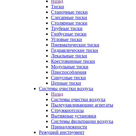
Назад
Тиски
Станочные тиски
Слесарные тиски
Столярные тиски
Трубные тиски
Глобусные тиски
Угловые тиски
Пневматические тиски
Гидравлические тиски
Лекальные тиски
Крестовинные тиски
Модульные тиски
Приспособления
Синусные тиски
Цепные тиски
Системы очистки воздуха
Назад
Системы очистки воздуха
Пылеулавливающие агрегаты
Стружкоотсосы
Вытяжные установки
Системы фильтрации воздуха
Принадлежности
Режущий инструмент