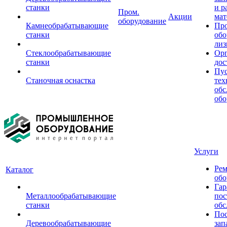
станки
и р
Пром.
Акции
мат
оборудование
Камнеобрабатывающие
Пр
станки
обо
лиз
Стеклообрабатывающие
Орг
станки
дос
Пус
Станочная оснастка
тех
обс
обо
Услуги
Рем
Каталог
обо
Гар
Металлообрабатывающие
пос
станки
обс
Пос
Деревообрабатывающие
зап