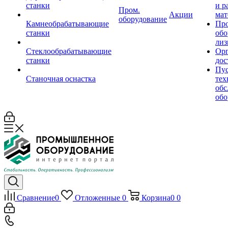
станки
и р
Пром.
Акции
мат
оборудование
Камнеобрабатывающие
Пр
станки
обо
лиз
Стеклообрабатывающие
Орг
станки
дос
Пус
Станочная оснастка
тех
обс
обо
Сравнение
0
Отложенные
0
Корзина
0
0