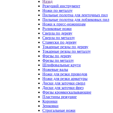
Назад
Режущий инструмент
Ножи по металлу
Пильные полотна для ленточных пил
Пильные полотна для лобзиковых пил
Ножи к пресс-ножницам
Роликовые ножи
Сверла по дереву
Сверла по металлу
Стамески по дереву
Токарные резцы по дереву
Токарные резцы по металлу
Фрезы по дереву
Фрезы по металлу
Шлифовальные круги
Ножевые валы
Ножи для резки проводов
Ножи для резки арматуры
Диски для заточки сверл
Диски для заточки фрез
Фрезы кромкоскалывающие
Пластины режущие
Коронки
Зенковки
Строгальные ножи