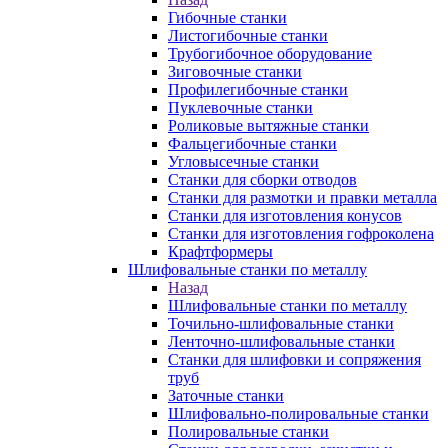
Гибочные станки
Листогибочные станки
Трубогибочное оборудование
Зиговочные станки
Профилегибочные станки
Пуклевочные станки
Роликовые вытяжные станки
Фальцегибочные станки
Угловысечные станки
Станки для сборки отводов
Станки для размотки и правки металла
Станки для изготовления конусов
Станки для изготовления гофроколена
Крафтформеры
Шлифовальные станки по металлу
Назад
Шлифовальные станки по металлу
Точильно-шлифовальные станки
Ленточно-шлифовальные станки
Станки для шлифовки и сопряжения
труб
Заточные станки
Шлифовально-полировальные станки
Полировальные станки