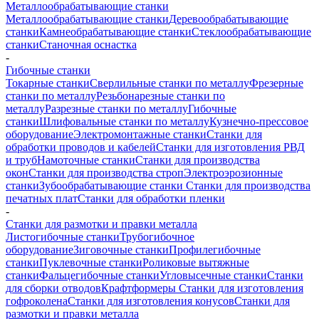
Металлообрабатывающие станки
Металлообрабатывающие станки
Деревообрабатывающие
станки
Камнеобрабатывающие станки
Стеклообрабатывающие
станки
Станочная оснастка
-
Гибочные станки
Токарные станки
Сверлильные станки по металлу
Фрезерные
станки по металлу
Резьбонарезные станки по
металлу
Разрезные станки по металлу
Гибочные
станки
Шлифовальные станки по металлу
Кузнечно-прессовое
оборудование
Электромонтажные станки
Станки для
обработки проводов и кабелей
Станки для изготовления РВД
и труб
Намоточные станки
Станки для производства
окон
Станки для производства строп
Электроэрозионные
станки
Зубообрабатывающие станки
Станки для производства
печатных плат
Станки для обработки пленки
-
Станки для размотки и правки металла
Листогибочные станки
Трубогибочное
оборудование
Зиговочные станки
Профилегибочные
станки
Пуклевочные станки
Роликовые вытяжные
станки
Фальцегибочные станки
Угловысечные станки
Станки
для сборки отводов
Крафтформеры
Станки для изготовления
гофроколена
Станки для изготовления конусов
Станки для
размотки и правки металла