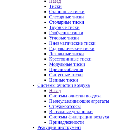
Назад
Тиски
Станочные тиски
Слесарные тиски
Столярные тиски
Трубные тиски
Глобусные тиски
Угловые тиски
Пневматические тиски
Гидравлические тиски
Лекальные тиски
Крестовинные тиски
Модульные тиски
Приспособления
Синусные тиски
Цепные тиски
Системы очистки воздуха
Назад
Системы очистки воздуха
Пылеулавливающие агрегаты
Стружкоотсосы
Вытяжные установки
Системы фильтрации воздуха
Принадлежности
Режущий инструмент