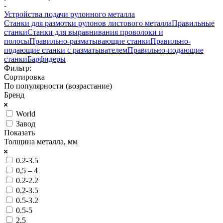
-
Устройства подачи рулонного металла
Станки для размотки рулонов листового металла
Правильные
станки
Станки для выравнивания проволоки и
полосы
Правильно-разматывающие станки
Правильно-
подающие станки с разматывателем
Правильно-подающие
станки
Барфидеры
Фильтр:
Сортировка
По популярности (возрастание)
Бренд
World
Завод
Показать
Толщина металла, мм
0.2-3.5
0,5 – 4
0.2-2.2
0.2-3.5
0.5-3.2
0.5-5
2,5