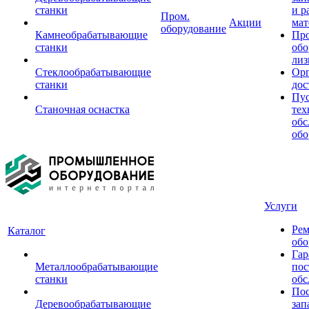
станки
и р
Пром.
Акции
мат
оборудование
Камнеобрабатывающие
Пр
станки
обо
лиз
Стеклообрабатывающие
Орг
станки
дос
Пус
Станочная оснастка
тех
обс
обо
Услуги
Рем
Каталог
обо
Гар
Металлообрабатывающие
пос
станки
обс
Пос
Деревообрабатывающие
зап