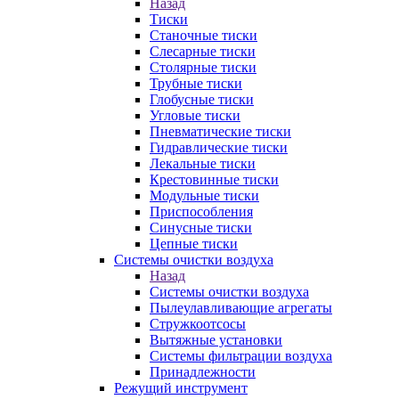
Назад
Тиски
Станочные тиски
Слесарные тиски
Столярные тиски
Трубные тиски
Глобусные тиски
Угловые тиски
Пневматические тиски
Гидравлические тиски
Лекальные тиски
Крестовинные тиски
Модульные тиски
Приспособления
Синусные тиски
Цепные тиски
Системы очистки воздуха
Назад
Системы очистки воздуха
Пылеулавливающие агрегаты
Стружкоотсосы
Вытяжные установки
Системы фильтрации воздуха
Принадлежности
Режущий инструмент