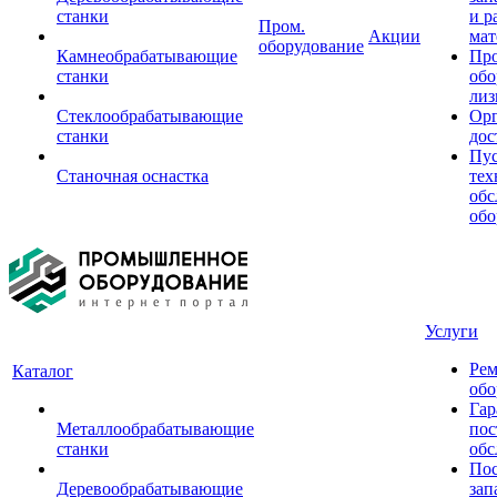
станки
и р
Пром.
Акции
мат
оборудование
Камнеобрабатывающие
Пр
станки
обо
лиз
Стеклообрабатывающие
Орг
станки
дос
Пус
Станочная оснастка
тех
обс
обо
Услуги
Рем
Каталог
обо
Гар
Металлообрабатывающие
пос
станки
обс
Пос
Деревообрабатывающие
зап