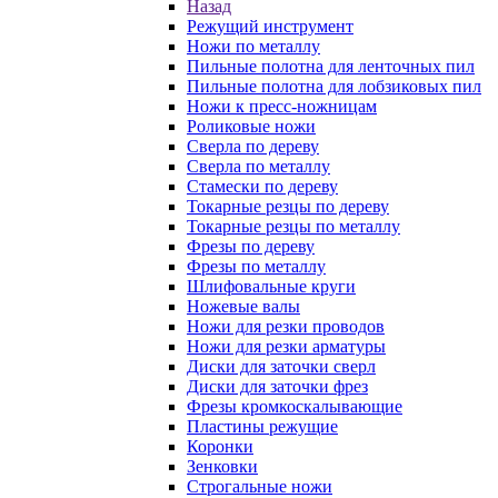
Назад
Режущий инструмент
Ножи по металлу
Пильные полотна для ленточных пил
Пильные полотна для лобзиковых пил
Ножи к пресс-ножницам
Роликовые ножи
Сверла по дереву
Сверла по металлу
Стамески по дереву
Токарные резцы по дереву
Токарные резцы по металлу
Фрезы по дереву
Фрезы по металлу
Шлифовальные круги
Ножевые валы
Ножи для резки проводов
Ножи для резки арматуры
Диски для заточки сверл
Диски для заточки фрез
Фрезы кромкоскалывающие
Пластины режущие
Коронки
Зенковки
Строгальные ножи