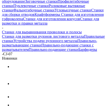
оборудование
Зиговочные станки
Профилегибочные
станки
Пуклевочные станки
Роликовые вытяжные
станки
Фальцегибочные станки
Угловысечные станки
Станки
для сборки отводов
Крафтформеры
Станки для изготовления
гофроколена
Станки для изготовления конусов
Станки для
размотки и правки металла
-
Станки для выравнивания проволоки и полосы
Станки для размотки рулонов листового металла
Правильные
станки
Устройства подачи рулонного металла
Правильно-
разматывающие станки
Правильно-подающие станки с
разматывателем
Правильно-подающие станки
Барфидеры
-
CJ-07
Новинки