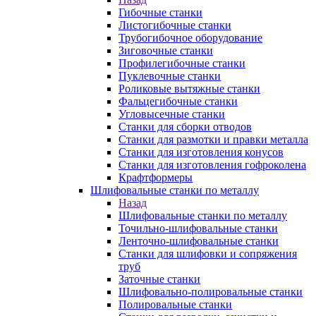
Гибочные станки
Листогибочные станки
Трубогибочное оборудование
Зиговочные станки
Профилегибочные станки
Пуклевочные станки
Роликовые вытяжные станки
Фальцегибочные станки
Угловысечные станки
Станки для сборки отводов
Станки для размотки и правки металла
Станки для изготовления конусов
Станки для изготовления гофроколена
Крафтформеры
Шлифовальные станки по металлу
Назад
Шлифовальные станки по металлу
Точильно-шлифовальные станки
Ленточно-шлифовальные станки
Станки для шлифовки и сопряжения
труб
Заточные станки
Шлифовально-полировальные станки
Полировальные станки