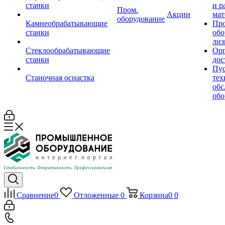
станки
и р
Пром.
Акции
мат
оборудование
Камнеобрабатывающие
Пр
станки
обо
лиз
Стеклообрабатывающие
Орг
станки
дос
Пус
Станочная оснастка
тех
обс
обо
Сравнение
0
Отложенные
0
Корзина
0
0