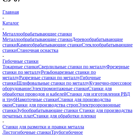
Главная
-
Каталог
-
Металлообрабатывающие станки
Металлообрабатывающие станки
Деревообрабатывающие
станки
Камнеобрабатывающие станки
Стеклообрабатывающие
станки
Станочная оснастка
-
Гибочные станки
Токарные станки
Сверлильные станки по металлу
Фрезерные
станки по металлу
Резьбонарезные станки по
металлу
Разрезные станки по металлу
Гибочные
станки
Шлифовальные станки по металлу
Кузнечно-прессовое
оборудование
Электромонтажные станки
Станки для
обработки проводов и кабелей
Станки для изготовления РВД
и труб
Намоточные станки
Станки для производства
окон
Станки для производства строп
Электроэрозионные
станки
Зубообрабатывающие станки
Станки для производства
печатных плат
Станки для обработки пленки
-
Станки для размотки и правки металла
Листогибочные станки
Трубогибочное