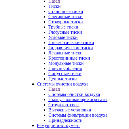
Назад
Тиски
Станочные тиски
Слесарные тиски
Столярные тиски
Трубные тиски
Глобусные тиски
Угловые тиски
Пневматические тиски
Гидравлические тиски
Лекальные тиски
Крестовинные тиски
Модульные тиски
Приспособления
Синусные тиски
Цепные тиски
Системы очистки воздуха
Назад
Системы очистки воздуха
Пылеулавливающие агрегаты
Стружкоотсосы
Вытяжные установки
Системы фильтрации воздуха
Принадлежности
Режущий инструмент