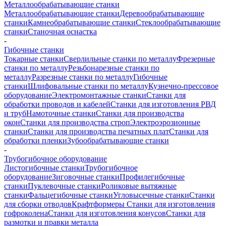
Металлообрабатывающие станки
Металлообрабатывающие станки
Деревообрабатывающие
станки
Камнеобрабатывающие станки
Стеклообрабатывающие
станки
Станочная оснастка
-
Гибочные станки
Токарные станки
Сверлильные станки по металлу
Фрезерные
станки по металлу
Резьбонарезные станки по
металлу
Разрезные станки по металлу
Гибочные
станки
Шлифовальные станки по металлу
Кузнечно-прессовое
оборудование
Электромонтажные станки
Станки для
обработки проводов и кабелей
Станки для изготовления РВД
и труб
Намоточные станки
Станки для производства
окон
Станки для производства строп
Электроэрозионные
станки
Станки для производства печатных плат
Станки для
обработки пленки
Зубообрабатывающие станки
-
Трубогибочное оборудование
Листогибочные станки
Трубогибочное
оборудование
Зиговочные станки
Профилегибочные
станки
Пуклевочные станки
Роликовые вытяжные
станки
Фальцегибочные станки
Угловысечные станки
Станки
для сборки отводов
Крафтформеры
Станки для изготовления
гофроколена
Станки для изготовления конусов
Станки для
размотки и правки металла