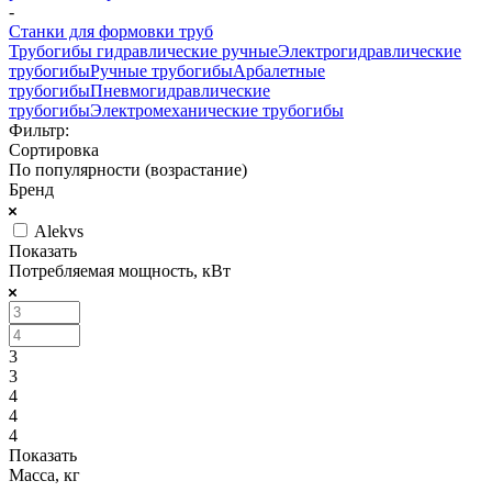
-
Станки для формовки труб
Трубогибы гидравлические ручные
Электрогидравлические
трубогибы
Ручные трубогибы
Арбалетные
трубогибы
Пневмогидравлические
трубогибы
Электромеханические трубогибы
Фильтр:
Сортировка
По популярности (возрастание)
Бренд
Alekvs
Показать
Потребляемая мощность, кВт
3
3
4
4
4
Показать
Масса, кг