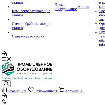
станки
и р
Пром.
Акции
мат
оборудование
Камнеобрабатывающие
Пр
станки
обо
лиз
Стеклообрабатывающие
Орг
станки
дос
Пус
Станочная оснастка
тех
обс
обо
Сравнение
0
Отложенные
0
Корзина
0
0