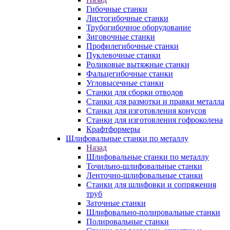
Гибочные станки
Листогибочные станки
Трубогибочное оборудование
Зиговочные станки
Профилегибочные станки
Пуклевочные станки
Роликовые вытяжные станки
Фальцегибочные станки
Угловысечные станки
Станки для сборки отводов
Станки для размотки и правки металла
Станки для изготовления конусов
Станки для изготовления гофроколена
Крафтформеры
Шлифовальные станки по металлу
Назад
Шлифовальные станки по металлу
Точильно-шлифовальные станки
Ленточно-шлифовальные станки
Станки для шлифовки и сопряжения
труб
Заточные станки
Шлифовально-полировальные станки
Полировальные станки