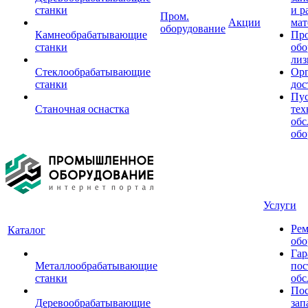
станки
и р
Пром.
Акции
мат
оборудование
Камнеобрабатывающие
Пр
станки
обо
лиз
Стеклообрабатывающие
Орг
станки
дос
Пус
Станочная оснастка
тех
обс
обо
Услуги
Рем
Каталог
обо
Гар
Металлообрабатывающие
пос
станки
обс
Пос
Деревообрабатывающие
зап