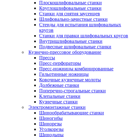
Плоскошлифовальные станки
Круглошлифовальные станки
Станки для снятия заусенцев
Шлифовально-зачистные станки
Стенды для испытания шлифовальных
кругов
Станки для правки шлифовальных кругов
Внутришлифовальные станки
Подвесные шлифовальные станки
Кузнечно-прессовое оборудование
Прессы
Пресс-перфораторы
Пресс-ножницы комбинированные
Гильотинные ножницы
Ковочные кузнечные молоты
Долбежные станки
Поперечно-строгальные станки
Клепальные станки
Кузнечные станки
Электромонтажные станки
Шинообрабатывающие станки
Шиногибы
Шинорезы
Уголкорезы
Шинодыры