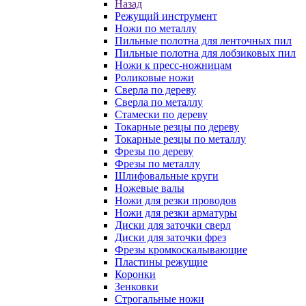
Назад
Режущий инструмент
Ножи по металлу
Пильные полотна для ленточных пил
Пильные полотна для лобзиковых пил
Ножи к пресс-ножницам
Роликовые ножи
Сверла по дереву
Сверла по металлу
Стамески по дереву
Токарные резцы по дереву
Токарные резцы по металлу
Фрезы по дереву
Фрезы по металлу
Шлифовальные круги
Ножевые валы
Ножи для резки проводов
Ножи для резки арматуры
Диски для заточки сверл
Диски для заточки фрез
Фрезы кромкоскалывающие
Пластины режущие
Коронки
Зенковки
Строгальные ножи