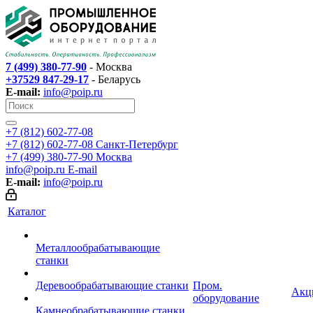
7 (499) 380-77-90
- Москва
+37529 847-29-17
- Беларусь
E-mail:
info@poip.ru
+7 (812) 602-77-08
+7 (812) 602-77-08
Санкт-Петербург
+7 (499) 380-77-90
Москва
info@poip.ru
E-mail
E-mail:
info@poip.ru
Каталог
Металлообрабатывающие
станки
Деревообрабатывающие станки
Пром.
Акц
оборудование
Камнеобрабатывающие станки