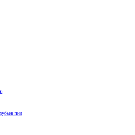
уб
 зубьев пил