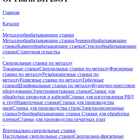
Главная
-
Каталог
-
Металлообрабатывающие станки
Металлообрабатывающие станки
Деревообрабатывающие
станки
Камнеобрабатывающие станки
Стеклообрабатывающие
станки
Станочная оснастка
-
Сверлильные станки по металлу
Токарные станки
Сверлильные станки по металлу
Фрезерные
станки по металлу
Резьбонарезные станки по
металлу
Разрезные станки по металлу
Гибочные
станки
Шлифовальные станки по металлу
Кузнечно-прессовое
оборудование
Электромонтажные станки
Станки для
обработки проводов и кабелей
Станки для изготовления РВД
и труб
Намоточные станки
Станки для производства
окон
Станки для производства строп
Электроэрозионные
станки
Зубообрабатывающие станки
Станки для обработки
пленки
Станки для производства печатных плат
-
Вертикально-сверлильные станки
Настольные сверлильные станки
Сверлильно-фрезерные