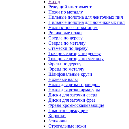
Назад
Режущий инструмент
Ножи по металлу
Пильные полотна для ленточных пил
Пильные полотна для лобзиковых пил
Ножи к пресс-ножницам
Роликовые ножи
Сверла по дереву
Сверла по металлу
Стамески по дереву
Токарные резцы по дереву
Токарные резцы по металлу
Фрезы по дереву
Фрезы по металлу
Шлифовальные круги
Ножевые валы
Ножи для резки проводов
Ножи для резки арматуры
Диски для заточки сверл
Диски для заточки фрез
Фрезы кромкоскалывающие
Пластины режущие
Коронки
Зенковки
Строгальные ножи