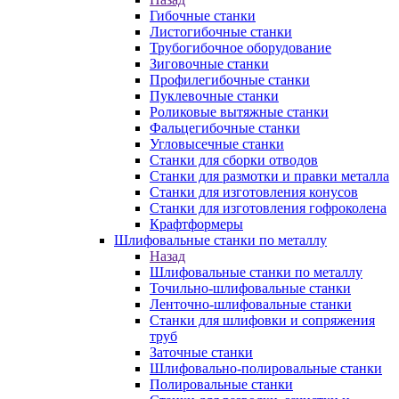
Гибочные станки
Листогибочные станки
Трубогибочное оборудование
Зиговочные станки
Профилегибочные станки
Пуклевочные станки
Роликовые вытяжные станки
Фальцегибочные станки
Угловысечные станки
Станки для сборки отводов
Станки для размотки и правки металла
Станки для изготовления конусов
Станки для изготовления гофроколена
Крафтформеры
Шлифовальные станки по металлу
Назад
Шлифовальные станки по металлу
Точильно-шлифовальные станки
Ленточно-шлифовальные станки
Станки для шлифовки и сопряжения
труб
Заточные станки
Шлифовально-полировальные станки
Полировальные станки