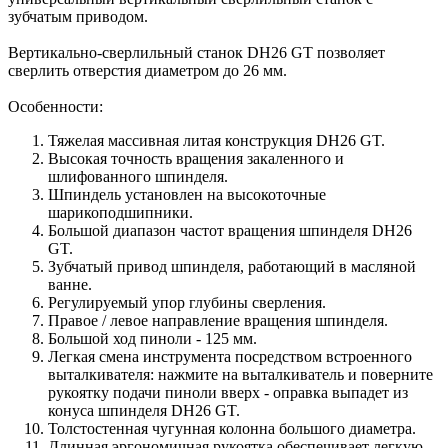
зубчатым приводом.
Вертикально-сверлильный станок DH26 GT позволяет
сверлить отверстия диаметром до 26 мм.
Особенности:
Тяжелая массивная литая конструкция DH26 GT.
Высокая точность вращения закаленного и
шлифованного шпинделя.
Шпиндель установлен на высокоточные
шарикоподшипники.
Большой диапазон частот вращения шпинделя DH26
GT.
Зубчатый привод шпинделя, работающий в масляной
ванне.
Регулируемый упор глубины сверления.
Правое / левое направление вращения шпинделя.
Большой ход пиноли - 125 мм.
Легкая смена инструмента посредством встроенного
выталкивателя: нажмите на выталкиватель и поверните
рукоятку подачи пиноли вверх - оправка выпадет из
конуса шпинделя DH26 GT.
Толстостенная чугунная колонна большого диаметра.
Длинная эргономичная рукоятка обеспечивает легкую