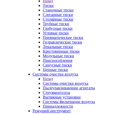
Назад
Тиски
Станочные тиски
Слесарные тиски
Столярные тиски
Трубные тиски
Глобусные тиски
Угловые тиски
Пневматические тиски
Гидравлические тиски
Лекальные тиски
Крестовинные тиски
Модульные тиски
Приспособления
Синусные тиски
Цепные тиски
Системы очистки воздуха
Назад
Системы очистки воздуха
Пылеулавливающие агрегаты
Стружкоотсосы
Вытяжные установки
Системы фильтрации воздуха
Принадлежности
Режущий инструмент