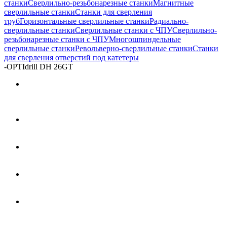
станки
Сверлильно-резьбонарезные станки
Магнитные
сверлильные станки
Станки для сверления
труб
Горизонтальные сверлильные станки
Радиально-
сверлильные станки
Сверлильные станки с ЧПУ
Сверлильно-
резьбонарезные станки с ЧПУ
Многошпиндельные
сверлильные станки
Револьверно-сверлильные станки
Станки
для сверления отверстий под катетеры
-
OPTIdrill DH 26GT