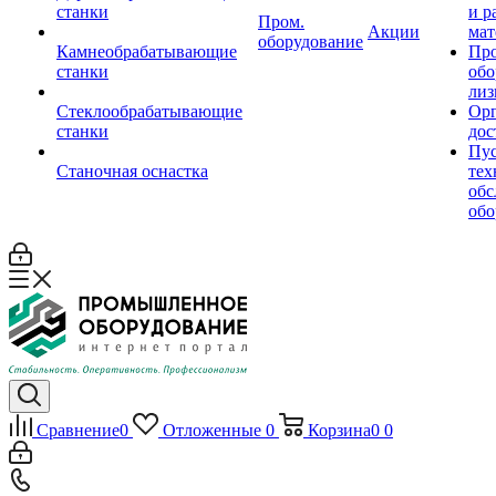
станки
и р
Пром.
Акции
мат
оборудование
Камнеобрабатывающие
Пр
станки
обо
лиз
Стеклообрабатывающие
Орг
станки
дос
Пус
Станочная оснастка
тех
обс
обо
Сравнение
0
Отложенные
0
Корзина
0
0