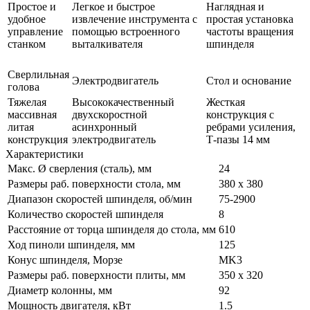
Простое и
Легкое и быстрое
Наглядная и
удобное
извлечение инструмента с
простая установка
управление
помощью встроенного
частоты вращения
станком
выталкивателя
шпинделя
Сверлильная
Электродвигатель
Стол и основание
голова
Тяжелая
Высококачественный
Жесткая
массивная
двухскоростной
конструкция с
литая
асинхронный
ребрами усиления,
конструкция
электродвигатель
Т-пазы 14 мм
Характеристики
Макс. Ø сверления (сталь), мм
24
Размеры раб. поверхности стола, мм
380 х 380
Диапазон скоростей шпинделя, об/мин
75-2900
Количество скоростей шпинделя
8
Расстояние от торца шпинделя до стола, мм
610
Ход пиноли шпинделя, мм
125
Конус шпинделя, Морзе
MK3
Размеры раб. поверхности плиты, мм
350 х 320
Диаметр колонны, мм
92
Мощность двигателя, кВт
1.5