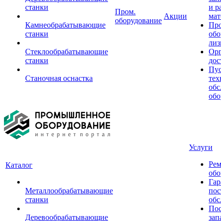
станки
и р
Пром.
Акции
мат
оборудование
Камнеобрабатывающие
Пр
станки
обо
лиз
Стеклообрабатывающие
Орг
станки
дос
Пус
Станочная оснастка
тех
обс
обо
Услуги
Рем
Каталог
обо
Гар
Металлообрабатывающие
пос
станки
обс
Пос
Деревообрабатывающие
зап