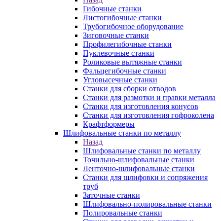
Гибочные станки
Листогибочные станки
Трубогибочное оборудование
Зиговочные станки
Профилегибочные станки
Пуклевочные станки
Роликовые вытяжные станки
Фальцегибочные станки
Угловысечные станки
Станки для сборки отводов
Станки для размотки и правки металла
Станки для изготовления конусов
Станки для изготовления гофроколена
Крафтформеры
Шлифовальные станки по металлу
Назад
Шлифовальные станки по металлу
Точильно-шлифовальные станки
Ленточно-шлифовальные станки
Станки для шлифовки и сопряжения
труб
Заточные станки
Шлифовально-полировальные станки
Полировальные станки