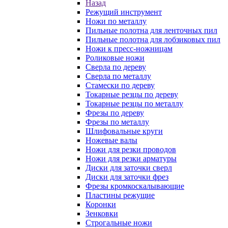
Назад
Режущий инструмент
Ножи по металлу
Пильные полотна для ленточных пил
Пильные полотна для лобзиковых пил
Ножи к пресс-ножницам
Роликовые ножи
Сверла по дереву
Сверла по металлу
Стамески по дереву
Токарные резцы по дереву
Токарные резцы по металлу
Фрезы по дереву
Фрезы по металлу
Шлифовальные круги
Ножевые валы
Ножи для резки проводов
Ножи для резки арматуры
Диски для заточки сверл
Диски для заточки фрез
Фрезы кромкоскалывающие
Пластины режущие
Коронки
Зенковки
Строгальные ножи