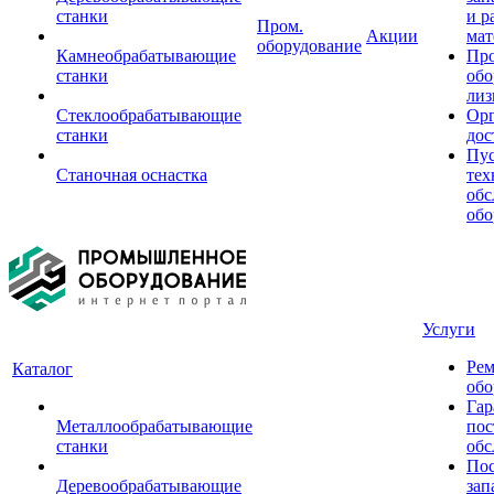
станки
и р
Пром.
Акции
мат
оборудование
Камнеобрабатывающие
Пр
станки
обо
лиз
Стеклообрабатывающие
Орг
станки
дос
Пус
Станочная оснастка
тех
обс
обо
Услуги
Рем
Каталог
обо
Гар
Металлообрабатывающие
пос
станки
обс
Пос
Деревообрабатывающие
зап