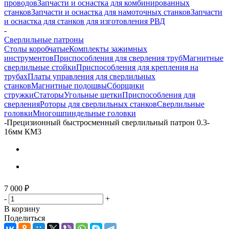
проводов
Запчасти и оснастка для комбинированных
станков
Запчасти и оснастка для намоточных станков
Запчасти
и оснастка для станков для изготовления РВД
-
Сверлильные патроны
Столы коробчатые
Комплекты зажимных
инструментов
Приспособления для сверления труб
Магнитные
сверлильные стойки
Приспособления для крепления на
трубах
Платы управления для сверлильных
станков
Магнитные подошвы
Сборщики
стружки
Статоры
Угольные щетки
Приспособления для
сверления
Роторы для сверлильных станков
Сверлильные
головки
Многошпиндельные головки
-
Прецизионный быстросменный сверлильный патрон 0.3-
16мм КМ3
7 000
₽
-
+
В корзину
Поделиться