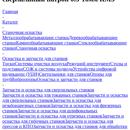
Главная
-
Каталог
-
Станочная оснастка
Металлообрабатывающие станки
Деревообрабатывающие
станки
Камнеобрабатывающие станки
Стеклообрабатывающие
станки
Станочная оснастка
-
Оснастка и запчасти для станков
Тиски
Системы очистки воздуха
Режущий инструмент
Столы и
подставки
СОЖ и системы подвода
Устройства цифровой
индикации (УЦИ)
Светильники для станков
Опоры для
труб
Виброопоры
Оснастка и запчасти для станков
-
Запчасти и оснастка для сверлильных станков
Запчасти и оснастка для токарных станков
Запчасти и оснастка
для сверлильных станков
Запчасти и оснастка для
резьбонарезных станков
Запчасти и оснастка для фрезерных
станков
Запчасти и оснастка для шлифовальных
станков
Запчасти и оснастка для отрезных станков
Запчасти и
оснастка для гибочных станков
Запчасти и оснастка для
прессов и КПО
Запчасти и оснастка для станков для обработки