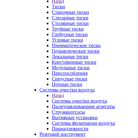
Назад
Тиски
Станочные тиски
Слесарные тиски
Столярные тиски
Трубные тиски
Глобусные тиски
Угловые тиски
Пневматические тиски
Гидравлические тиски
Лекальные тиски
Крестовинные тиски
Модульные тиски
Приспособления
Синусные тиски
Цепные тиски
Системы очистки воздуха
Назад
Системы очистки воздуха
Пылеулавливающие агрегаты
Стружкоотсосы
Вытяжные установки
Системы фильтрации воздуха
Принадлежности
Режущий инструмент