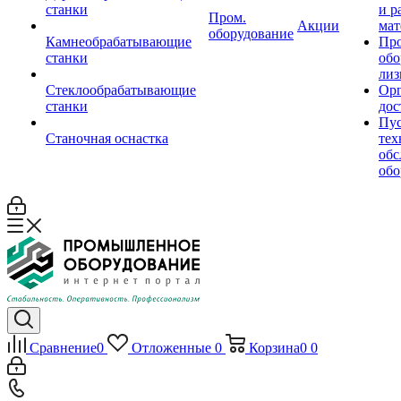
станки
и р
Пром.
Акции
мат
оборудование
Камнеобрабатывающие
Пр
станки
обо
лиз
Стеклообрабатывающие
Орг
станки
дос
Пус
Станочная оснастка
тех
обс
обо
Сравнение
0
Отложенные
0
Корзина
0
0