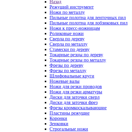
Назад
Режущий инструмент
Ножи по металлу
Пильные полотна для ленточных пил
Пильные полотна для лобзиковых пил
Ножи к пресс-ножницам
Роликовые ножи
Сверла по дереву
Сверла по металлу
Стамески по дереву
Токарные резцы по дереву
Токарные резцы по металлу
Фрезы по дереву
Фрезы по металлу
Шлифовальные круги
Ножевые валы
Ножи для резки проводов
Ножи для резки арматуры
Диски для заточки сверл
Диски для заточки фрез
Фрезы кромкоскалывающие
Пластины режущие
Коронки
Зенковки
Строгальные ножи