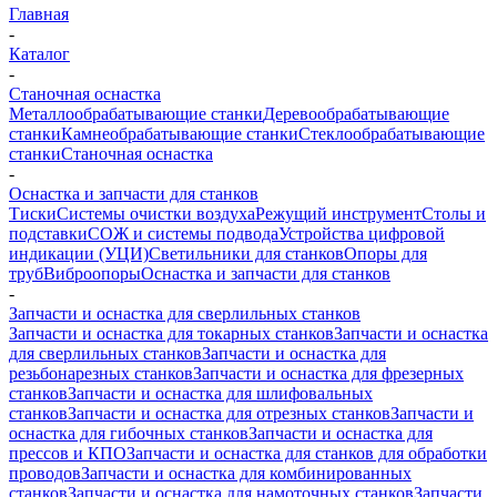
Главная
-
Каталог
-
Станочная оснастка
Металлообрабатывающие станки
Деревообрабатывающие
станки
Камнеобрабатывающие станки
Стеклообрабатывающие
станки
Станочная оснастка
-
Оснастка и запчасти для станков
Тиски
Системы очистки воздуха
Режущий инструмент
Столы и
подставки
СОЖ и системы подвода
Устройства цифровой
индикации (УЦИ)
Светильники для станков
Опоры для
труб
Виброопоры
Оснастка и запчасти для станков
-
Запчасти и оснастка для сверлильных станков
Запчасти и оснастка для токарных станков
Запчасти и оснастка
для сверлильных станков
Запчасти и оснастка для
резьбонарезных станков
Запчасти и оснастка для фрезерных
станков
Запчасти и оснастка для шлифовальных
станков
Запчасти и оснастка для отрезных станков
Запчасти и
оснастка для гибочных станков
Запчасти и оснастка для
прессов и КПО
Запчасти и оснастка для станков для обработки
проводов
Запчасти и оснастка для комбинированных
станков
Запчасти и оснастка для намоточных станков
Запчасти