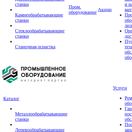
станки
и р
Пром.
Акции
мат
оборудование
Камнеобрабатывающие
Пр
станки
обо
лиз
Стеклообрабатывающие
Орг
станки
дос
Пус
Станочная оснастка
тех
обс
обо
Услуги
Рем
Каталог
обо
Гар
Металлообрабатывающие
пос
станки
обс
Пос
Деревообрабатывающие
зап