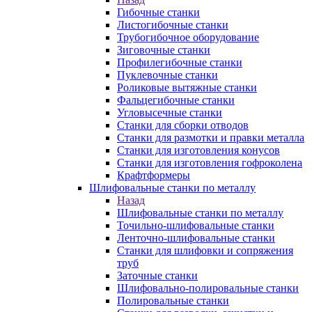
Гибочные станки
Листогибочные станки
Трубогибочное оборудование
Зиговочные станки
Профилегибочные станки
Пуклевочные станки
Роликовые вытяжные станки
Фальцегибочные станки
Угловысечные станки
Станки для сборки отводов
Станки для размотки и правки металла
Станки для изготовления конусов
Станки для изготовления гофроколена
Крафтформеры
Шлифовальные станки по металлу
Назад
Шлифовальные станки по металлу
Точильно-шлифовальные станки
Ленточно-шлифовальные станки
Станки для шлифовки и сопряжения
труб
Заточные станки
Шлифовально-полировальные станки
Полировальные станки