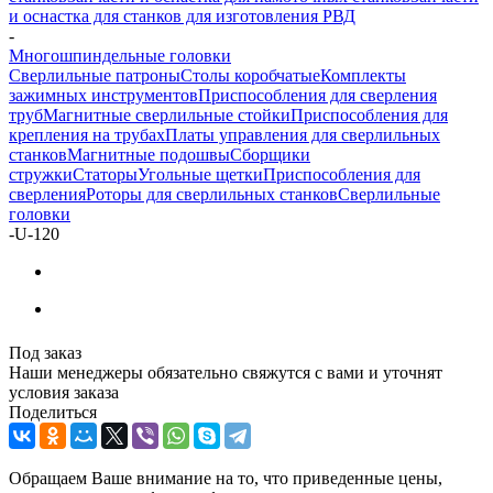
и оснастка для станков для изготовления РВД
-
Многошпиндельные головки
Сверлильные патроны
Столы коробчатые
Комплекты
зажимных инструментов
Приспособления для сверления
труб
Магнитные сверлильные стойки
Приспособления для
крепления на трубах
Платы управления для сверлильных
станков
Магнитные подошвы
Сборщики
стружки
Статоры
Угольные щетки
Приспособления для
сверления
Роторы для сверлильных станков
Сверлильные
головки
-
U-120
Под заказ
Наши менеджеры обязательно свяжутся с вами и уточнят
условия заказа
Поделиться
Обращаем Ваше внимание на то, что приведенные цены,