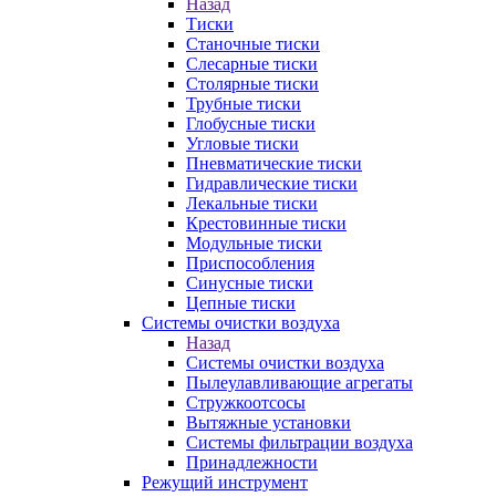
Назад
Тиски
Станочные тиски
Слесарные тиски
Столярные тиски
Трубные тиски
Глобусные тиски
Угловые тиски
Пневматические тиски
Гидравлические тиски
Лекальные тиски
Крестовинные тиски
Модульные тиски
Приспособления
Синусные тиски
Цепные тиски
Системы очистки воздуха
Назад
Системы очистки воздуха
Пылеулавливающие агрегаты
Стружкоотсосы
Вытяжные установки
Системы фильтрации воздуха
Принадлежности
Режущий инструмент