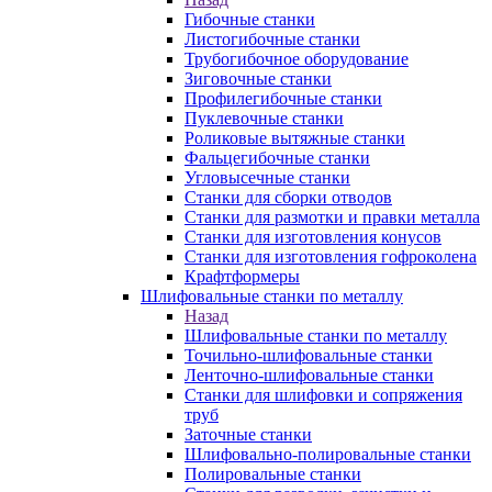
Гибочные станки
Листогибочные станки
Трубогибочное оборудование
Зиговочные станки
Профилегибочные станки
Пуклевочные станки
Роликовые вытяжные станки
Фальцегибочные станки
Угловысечные станки
Станки для сборки отводов
Станки для размотки и правки металла
Станки для изготовления конусов
Станки для изготовления гофроколена
Крафтформеры
Шлифовальные станки по металлу
Назад
Шлифовальные станки по металлу
Точильно-шлифовальные станки
Ленточно-шлифовальные станки
Станки для шлифовки и сопряжения
труб
Заточные станки
Шлифовально-полировальные станки
Полировальные станки