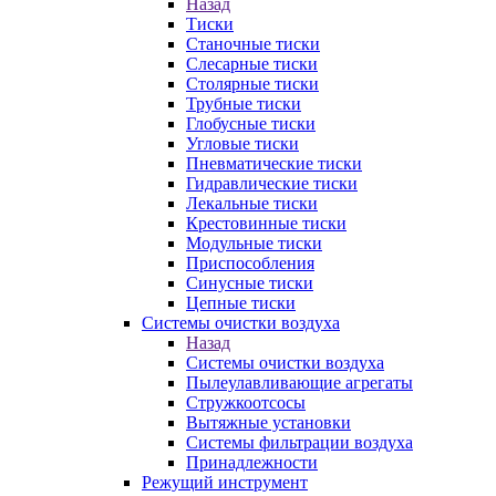
Назад
Тиски
Станочные тиски
Слесарные тиски
Столярные тиски
Трубные тиски
Глобусные тиски
Угловые тиски
Пневматические тиски
Гидравлические тиски
Лекальные тиски
Крестовинные тиски
Модульные тиски
Приспособления
Синусные тиски
Цепные тиски
Системы очистки воздуха
Назад
Системы очистки воздуха
Пылеулавливающие агрегаты
Стружкоотсосы
Вытяжные установки
Системы фильтрации воздуха
Принадлежности
Режущий инструмент