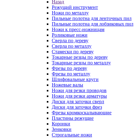
Назад
Режущий инструмент
Ножи по металлу
Пильные полотна для ленточных пил
Пильные полотна для лобзиковых пил
Ножи к пресс-ножницам
Роликовые ножи
Сверла по дереву
Сверла по металлу
Стамески по дереву
Токарные резцы по дереву
Токарные резцы по металлу
Фрезы по дереву
Фрезы по металлу
Шлифовальные круги
Ножевые валы
Ножи для резки проводов
Ножи для резки арматуры
Диски для заточки сверл
Диски для заточки фрез
Фрезы кромкоскалывающие
Пластины режущие
Коронки
Зенковки
Строгальные ножи