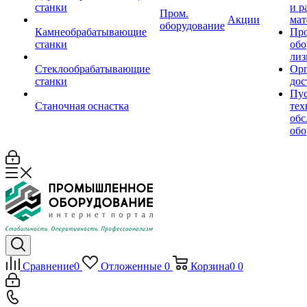
станки
и р
Пром.
Акции
мат
оборудование
Камнеобрабатывающие
Пр
станки
обо
лиз
Стеклообрабатывающие
Орг
станки
дос
Пус
Станочная оснастка
тех
обс
обо
Сравнение
0
Отложенные
0
Корзина
0
0