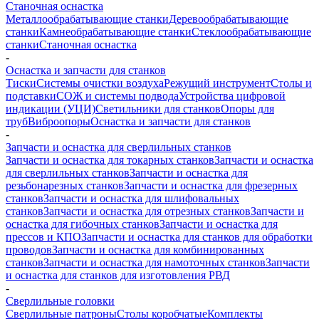
Станочная оснастка
Металлообрабатывающие станки
Деревообрабатывающие
станки
Камнеобрабатывающие станки
Стеклообрабатывающие
станки
Станочная оснастка
-
Оснастка и запчасти для станков
Тиски
Системы очистки воздуха
Режущий инструмент
Столы и
подставки
СОЖ и системы подвода
Устройства цифровой
индикации (УЦИ)
Светильники для станков
Опоры для
труб
Виброопоры
Оснастка и запчасти для станков
-
Запчасти и оснастка для сверлильных станков
Запчасти и оснастка для токарных станков
Запчасти и оснастка
для сверлильных станков
Запчасти и оснастка для
резьбонарезных станков
Запчасти и оснастка для фрезерных
станков
Запчасти и оснастка для шлифовальных
станков
Запчасти и оснастка для отрезных станков
Запчасти и
оснастка для гибочных станков
Запчасти и оснастка для
прессов и КПО
Запчасти и оснастка для станков для обработки
проводов
Запчасти и оснастка для комбинированных
станков
Запчасти и оснастка для намоточных станков
Запчасти
и оснастка для станков для изготовления РВД
-
Сверлильные головки
Сверлильные патроны
Столы коробчатые
Комплекты