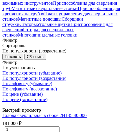
зажимных инструментов
Приспособления для сверления
труб
Магнитные сверлильные стойки
Приспособления для
крепления на трубах
Платы управления для сверлильных
станков
Магнитные подошвы
Сборщики
стружки
Статоры
Угольные щетки
Приспособления для
сверления
Роторы для сверлильных
станков
Многошпиндельные головки
Фильтр:
Сортировка
По популярности (возрастание)
Сбросить
Фильтр
По умолчанию
По популярности (убывание)
По популярности (возрастание)
По алфавиту (убывание)
По алфавиту (возрастание)
По цене (убывание)
По цене (возрастание)
Быстрый просмотр
Голова сверлильная в сборе 2Н135.40.000
181 000
₽
-
+