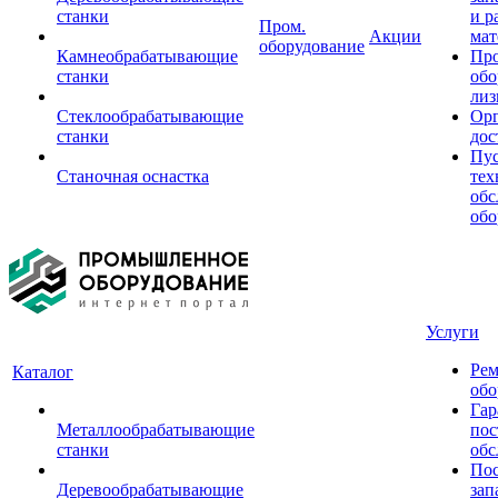
станки
и р
Пром.
Акции
мат
оборудование
Камнеобрабатывающие
Пр
станки
обо
лиз
Стеклообрабатывающие
Орг
станки
дос
Пус
Станочная оснастка
тех
обс
обо
Услуги
Рем
Каталог
обо
Гар
Металлообрабатывающие
пос
станки
обс
Пос
Деревообрабатывающие
зап