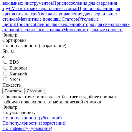
зажимных инструментов
Приспособления для сверления
труб
Магнитные сверлильные стойки
Приспособления для
крепления на трубах
Платы управления для сверлильных
станков
Магнитные подошвы
Статоры
Угольные
щетки
Приспособления для сверления
Роторы для сверлильных
станков
Сверлильные головки
Многошпиндельные головки
Фильтр:
Сортировка
По популярности (возрастание)
Бренд
BDS
Euroboor
Karnasch
NKO
Показать
Сбросить
Сборщик стружки позволяет быстрее и удобнее очищать
рабочую поверхность от металлической стружки.
Фильтр
По умолчанию
По популярности (убывание)
По популярности (возрастание)
По алфавиту (убывание)