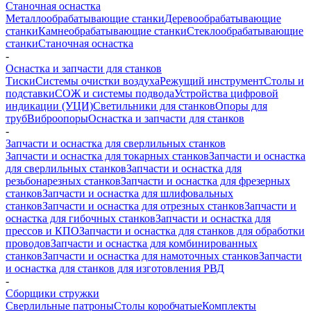
Станочная оснастка
Металлообрабатывающие станки
Деревообрабатывающие
станки
Камнеобрабатывающие станки
Стеклообрабатывающие
станки
Станочная оснастка
-
Оснастка и запчасти для станков
Тиски
Системы очистки воздуха
Режущий инструмент
Столы и
подставки
СОЖ и системы подвода
Устройства цифровой
индикации (УЦИ)
Светильники для станков
Опоры для
труб
Виброопоры
Оснастка и запчасти для станков
-
Запчасти и оснастка для сверлильных станков
Запчасти и оснастка для токарных станков
Запчасти и оснастка
для сверлильных станков
Запчасти и оснастка для
резьбонарезных станков
Запчасти и оснастка для фрезерных
станков
Запчасти и оснастка для шлифовальных
станков
Запчасти и оснастка для отрезных станков
Запчасти и
оснастка для гибочных станков
Запчасти и оснастка для
прессов и КПО
Запчасти и оснастка для станков для обработки
проводов
Запчасти и оснастка для комбинированных
станков
Запчасти и оснастка для намоточных станков
Запчасти
и оснастка для станков для изготовления РВД
-
Сборщики стружки
Сверлильные патроны
Столы коробчатые
Комплекты