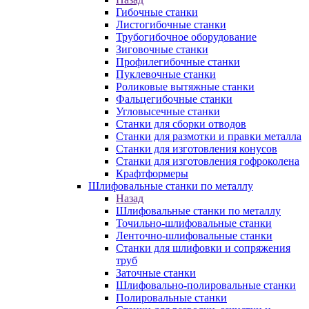
Гибочные станки
Листогибочные станки
Трубогибочное оборудование
Зиговочные станки
Профилегибочные станки
Пуклевочные станки
Роликовые вытяжные станки
Фальцегибочные станки
Угловысечные станки
Станки для сборки отводов
Станки для размотки и правки металла
Станки для изготовления конусов
Станки для изготовления гофроколена
Крафтформеры
Шлифовальные станки по металлу
Назад
Шлифовальные станки по металлу
Точильно-шлифовальные станки
Ленточно-шлифовальные станки
Станки для шлифовки и сопряжения
труб
Заточные станки
Шлифовально-полировальные станки
Полировальные станки