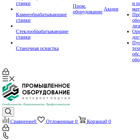
станки
и р
Пром.
Акции
мат
оборудование
Камнеобрабатывающие
Пр
станки
обо
лиз
Стеклообрабатывающие
Орг
станки
дос
Пус
Станочная оснастка
тех
обс
обо
Сравнение
0
Отложенные
0
Корзина
0
0