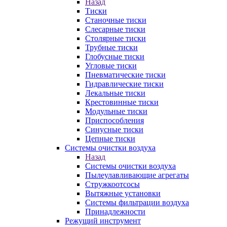
Назад
Тиски
Станочные тиски
Слесарные тиски
Столярные тиски
Трубные тиски
Глобусные тиски
Угловые тиски
Пневматические тиски
Гидравлические тиски
Лекальные тиски
Крестовинные тиски
Модульные тиски
Приспособления
Синусные тиски
Цепные тиски
Системы очистки воздуха
Назад
Системы очистки воздуха
Пылеулавливающие агрегаты
Стружкоотсосы
Вытяжные установки
Системы фильтрации воздуха
Принадлежности
Режущий инструмент