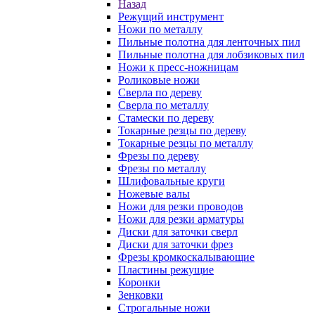
Назад
Режущий инструмент
Ножи по металлу
Пильные полотна для ленточных пил
Пильные полотна для лобзиковых пил
Ножи к пресс-ножницам
Роликовые ножи
Сверла по дереву
Сверла по металлу
Стамески по дереву
Токарные резцы по дереву
Токарные резцы по металлу
Фрезы по дереву
Фрезы по металлу
Шлифовальные круги
Ножевые валы
Ножи для резки проводов
Ножи для резки арматуры
Диски для заточки сверл
Диски для заточки фрез
Фрезы кромкоскалывающие
Пластины режущие
Коронки
Зенковки
Строгальные ножи