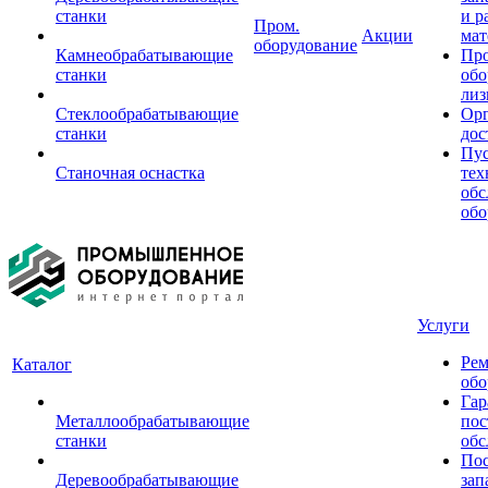
станки
и р
Пром.
Акции
мат
оборудование
Камнеобрабатывающие
Пр
станки
обо
лиз
Стеклообрабатывающие
Орг
станки
дос
Пус
Станочная оснастка
тех
обс
обо
Услуги
Рем
Каталог
обо
Гар
Металлообрабатывающие
пос
станки
обс
Пос
Деревообрабатывающие
зап