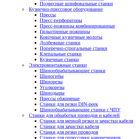
Подвесные шлифовальные станки
Кузнечно-прессовое оборудование
Прессы
Пресс-перфораторы
Пресс-ножницы комбинированные
Гильотинные ножницы
Ковочные кузнечные молоты
Долбежные станки
Поперечно-строгальные станки
Клепальные станки
Кузнечные станки
Электромонтажные станки
Шинообрабатывающие станки
Шиногибы
Шинорезы
Уголкорезы
Шинодыры
Прессы обжимные
Станки для резки DIN-реек
Шинообрабатывающие станки с ЧПУ
Станки для обработки проводов и кабелей
Станки для мерной резки и зачистки кабеля
Станки для зачистки кабеля
Станки для резки проводов
Станки для опрессовки наконечников