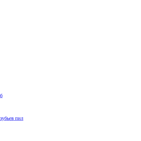
уб
 зубьев пил