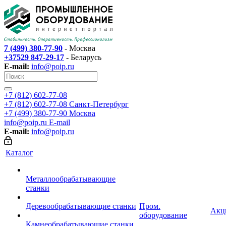
7 (499) 380-77-90
- Москва
+37529 847-29-17
- Беларусь
E-mail:
info@poip.ru
+7 (812) 602-77-08
+7 (812) 602-77-08
Санкт-Петербург
+7 (499) 380-77-90
Москва
info@poip.ru
E-mail
E-mail:
info@poip.ru
Каталог
Металлообрабатывающие
станки
Деревообрабатывающие станки
Пром.
Акц
оборудование
Камнеобрабатывающие станки