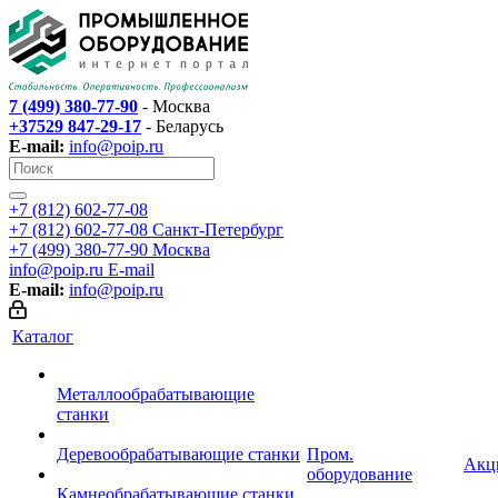
7 (499) 380-77-90
- Москва
+37529 847-29-17
- Беларусь
E-mail:
info@poip.ru
+7 (812) 602-77-08
+7 (812) 602-77-08
Санкт-Петербург
+7 (499) 380-77-90
Москва
info@poip.ru
E-mail
E-mail:
info@poip.ru
Каталог
Металлообрабатывающие
станки
Деревообрабатывающие станки
Пром.
Акц
оборудование
Камнеобрабатывающие станки