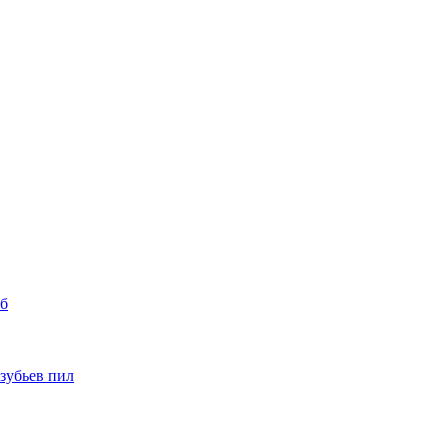
уб
 зубьев пил