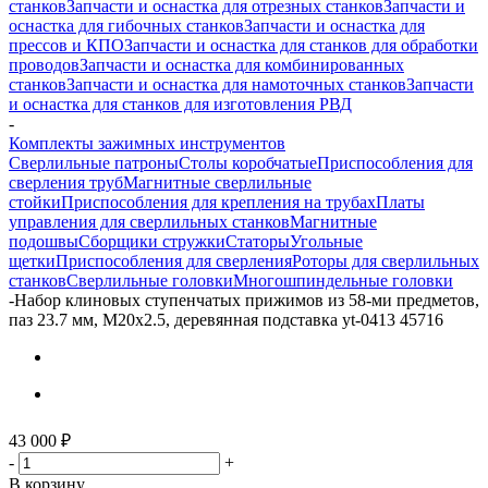
станков
Запчасти и оснастка для отрезных станков
Запчасти и
оснастка для гибочных станков
Запчасти и оснастка для
прессов и КПО
Запчасти и оснастка для станков для обработки
проводов
Запчасти и оснастка для комбинированных
станков
Запчасти и оснастка для намоточных станков
Запчасти
и оснастка для станков для изготовления РВД
-
Комплекты зажимных инструментов
Сверлильные патроны
Столы коробчатые
Приспособления для
сверления труб
Магнитные сверлильные
стойки
Приспособления для крепления на трубах
Платы
управления для сверлильных станков
Магнитные
подошвы
Сборщики стружки
Статоры
Угольные
щетки
Приспособления для сверления
Роторы для сверлильных
станков
Сверлильные головки
Многошпиндельные головки
-
Набор клиновых ступенчатых прижимов из 58-ми предметов,
паз 23.7 мм, М20x2.5, деревянная подставка yt-0413 45716
43 000
₽
-
+
В корзину