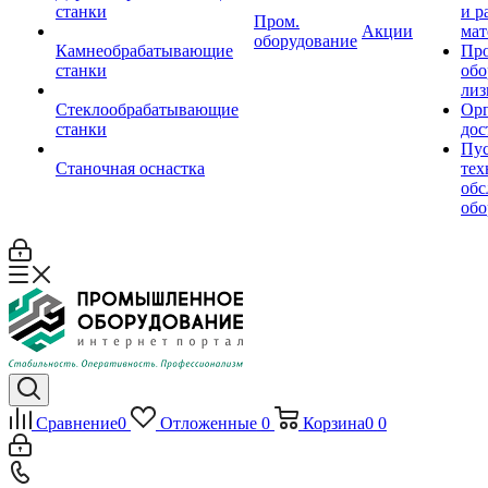
станки
и р
Пром.
Акции
мат
оборудование
Камнеобрабатывающие
Пр
станки
обо
лиз
Стеклообрабатывающие
Орг
станки
дос
Пус
Станочная оснастка
тех
обс
обо
Сравнение
0
Отложенные
0
Корзина
0
0