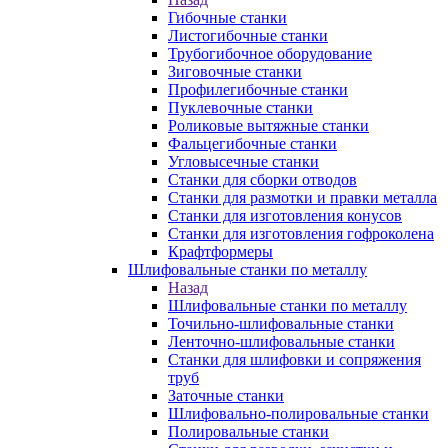
Гибочные станки
Листогибочные станки
Трубогибочное оборудование
Зиговочные станки
Профилегибочные станки
Пуклевочные станки
Роликовые вытяжные станки
Фальцегибочные станки
Угловысечные станки
Станки для сборки отводов
Станки для размотки и правки металла
Станки для изготовления конусов
Станки для изготовления гофроколена
Крафтформеры
Шлифовальные станки по металлу
Назад
Шлифовальные станки по металлу
Точильно-шлифовальные станки
Ленточно-шлифовальные станки
Станки для шлифовки и сопряжения
труб
Заточные станки
Шлифовально-полировальные станки
Полировальные станки