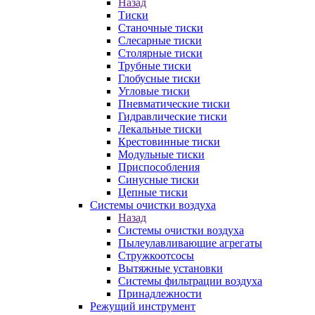
Назад
Тиски
Станочные тиски
Слесарные тиски
Столярные тиски
Трубные тиски
Глобусные тиски
Угловые тиски
Пневматические тиски
Гидравлические тиски
Лекальные тиски
Крестовинные тиски
Модульные тиски
Приспособления
Синусные тиски
Цепные тиски
Системы очистки воздуха
Назад
Системы очистки воздуха
Пылеулавливающие агрегаты
Стружкоотсосы
Вытяжные установки
Системы фильтрации воздуха
Принадлежности
Режущий инструмент