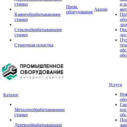
станки
и р
Пром.
Акции
мат
оборудование
Камнеобрабатывающие
Пр
станки
обо
лиз
Стеклообрабатывающие
Орг
станки
дос
Пус
Станочная оснастка
тех
обс
обо
Услуги
Рем
Каталог
обо
Гар
Металлообрабатывающие
пос
станки
обс
Пос
Деревообрабатывающие
зап