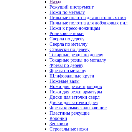
Назад
Режущий инструмент
Ножи по металлу
Пильные полотна для ленточных пил
Пильные полотна для лобзиковых пил
Ножи к пресс-ножницам
Роликовые ножи
Сверла по дереву
Сверла по металлу
Стамески по дереву
Токарные резцы по дереву
Токарные резцы по металлу
Фрезы по дереву
Фрезы по металлу
Шлифовальные круги
Ножевые валы
Ножи для резки проводов
Ножи для резки арматуры
Диски для заточки сверл
Диски для заточки фрез
Фрезы кромкоскалывающие
Пластины режущие
Коронки
Зенковки
Строгальные ножи