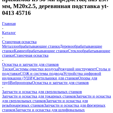
мм, М20x2.5, деревянная подставка yt-
0413 45716
Главная
-
Каталог
-
Станочная оснастка
Металлообрабатывающие станки
Деревообрабатывающие
станки
Камнеобрабатывающие станки
Стеклообрабатывающие
станки
Станочная оснастка
-
Оснастка и запчасти для станков
Тиски
Системы очистки воздуха
Режущий инструмент
Столы и
подставки
СОЖ и системы подвода
Устройства цифровой
индикации (УЦИ)
Светильники для станков
Опоры для
труб
Виброопоры
Оснастка и запчасти для станков
-
Запчасти и оснастка для сверлильных станков
Запчасти и оснастка для токарных станков
Запчасти и оснастка
для сверлильных станков
Запчасти и оснастка для
резьбонарезных станков
Запчасти и оснастка для фрезерных
станков
Запчасти и оснастка для шлифовальных