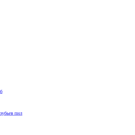
уб
 зубьев пил