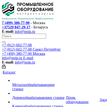
7 (499) 380-77-90
- Москва
+37529 847-29-17
- Беларусь
E-mail:
info@poip.ru
+7 (812) 602-77-08
+7 (812) 602-77-08
Санкт-Петербург
+7 (499) 380-77-90
Москва
info@poip.ru
E-mail
E-mail:
info@poip.ru
Каталог
Металлообрабатывающие
станки
Деревообрабатывающие станки
Пром.
Акц
оборудование
Камнеобрабатывающие станки