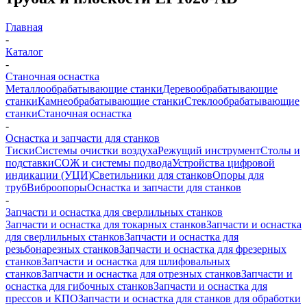
Главная
-
Каталог
-
Станочная оснастка
Металлообрабатывающие станки
Деревообрабатывающие
станки
Камнеобрабатывающие станки
Стеклообрабатывающие
станки
Станочная оснастка
-
Оснастка и запчасти для станков
Тиски
Системы очистки воздуха
Режущий инструмент
Столы и
подставки
СОЖ и системы подвода
Устройства цифровой
индикации (УЦИ)
Светильники для станков
Опоры для
труб
Виброопоры
Оснастка и запчасти для станков
-
Запчасти и оснастка для сверлильных станков
Запчасти и оснастка для токарных станков
Запчасти и оснастка
для сверлильных станков
Запчасти и оснастка для
резьбонарезных станков
Запчасти и оснастка для фрезерных
станков
Запчасти и оснастка для шлифовальных
станков
Запчасти и оснастка для отрезных станков
Запчасти и
оснастка для гибочных станков
Запчасти и оснастка для
прессов и КПО
Запчасти и оснастка для станков для обработки