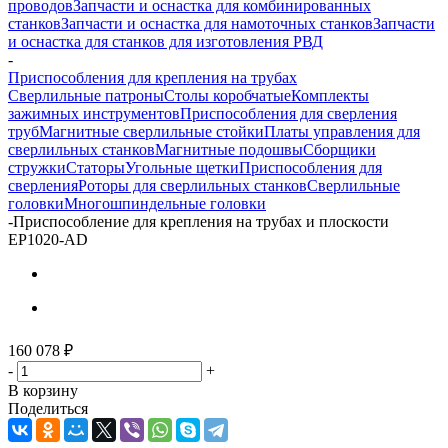
проводов
Запчасти и оснастка для комбинированных
станков
Запчасти и оснастка для намоточных станков
Запчасти
и оснастка для станков для изготовления РВД
-
Приспособления для крепления на трубах
Сверлильные патроны
Столы коробчатые
Комплекты
зажимных инструментов
Приспособления для сверления
труб
Магнитные сверлильные стойки
Платы управления для
сверлильных станков
Магнитные подошвы
Сборщики
стружки
Статоры
Угольные щетки
Приспособления для
сверления
Роторы для сверлильных станков
Сверлильные
головки
Многошпиндельные головки
-
Приспособление для крепления на трубах и плоскости
EP1020-AD
160 078
₽
-
+
В корзину
Поделиться