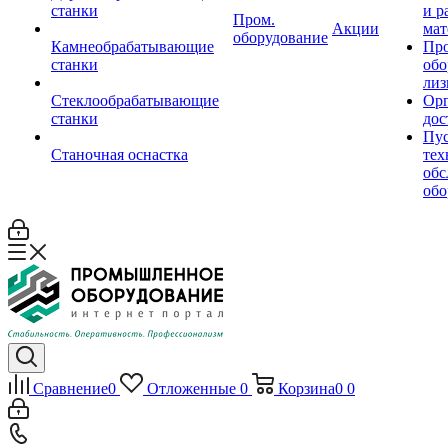
станки
и р
Пром.
Акции
мат
оборудование
Камнеобрабатывающие
Пр
станки
обо
лиз
Стеклообрабатывающие
Орг
станки
дос
Пус
Станочная оснастка
тех
обс
обо
Сравнение
0
Отложенные
0
Корзина
0
0