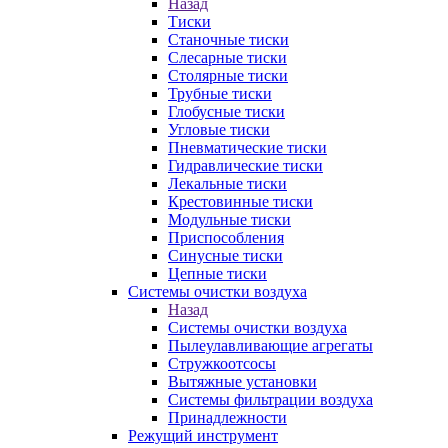
Назад
Тиски
Станочные тиски
Слесарные тиски
Столярные тиски
Трубные тиски
Глобусные тиски
Угловые тиски
Пневматические тиски
Гидравлические тиски
Лекальные тиски
Крестовинные тиски
Модульные тиски
Приспособления
Синусные тиски
Цепные тиски
Системы очистки воздуха
Назад
Системы очистки воздуха
Пылеулавливающие агрегаты
Стружкоотсосы
Вытяжные установки
Системы фильтрации воздуха
Принадлежности
Режущий инструмент