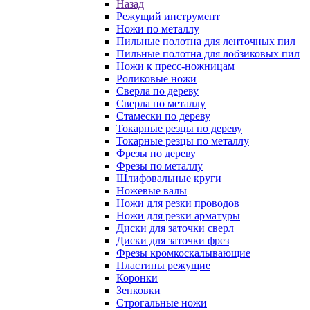
Назад
Режущий инструмент
Ножи по металлу
Пильные полотна для ленточных пил
Пильные полотна для лобзиковых пил
Ножи к пресс-ножницам
Роликовые ножи
Сверла по дереву
Сверла по металлу
Стамески по дереву
Токарные резцы по дереву
Токарные резцы по металлу
Фрезы по дереву
Фрезы по металлу
Шлифовальные круги
Ножевые валы
Ножи для резки проводов
Ножи для резки арматуры
Диски для заточки сверл
Диски для заточки фрез
Фрезы кромкоскалывающие
Пластины режущие
Коронки
Зенковки
Строгальные ножи