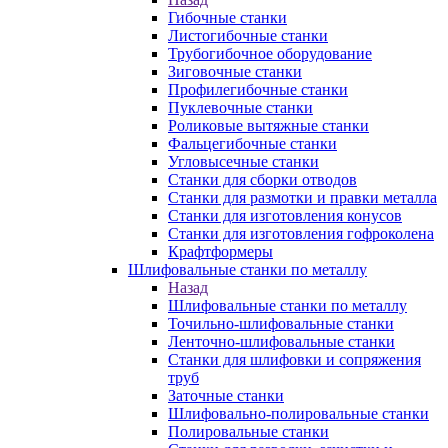
Гибочные станки
Листогибочные станки
Трубогибочное оборудование
Зиговочные станки
Профилегибочные станки
Пуклевочные станки
Роликовые вытяжные станки
Фальцегибочные станки
Угловысечные станки
Станки для сборки отводов
Станки для размотки и правки металла
Станки для изготовления конусов
Станки для изготовления гофроколена
Крафтформеры
Шлифовальные станки по металлу
Назад
Шлифовальные станки по металлу
Точильно-шлифовальные станки
Ленточно-шлифовальные станки
Станки для шлифовки и сопряжения
труб
Заточные станки
Шлифовально-полировальные станки
Полировальные станки