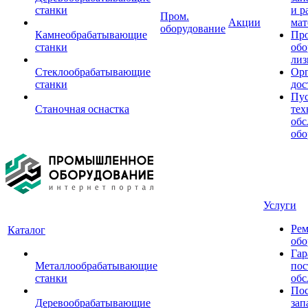
станки
и р
Пром.
Акции
мат
оборудование
Камнеобрабатывающие
Пр
станки
обо
лиз
Стеклообрабатывающие
Орг
станки
дос
Пус
Станочная оснастка
тех
обс
обо
Услуги
Рем
Каталог
обо
Гар
Металлообрабатывающие
пос
станки
обс
Пос
Деревообрабатывающие
зап