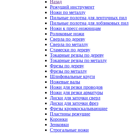
Назад
Режущий инструмент
Ножи по металлу
Пильные полотна для ленточных пил
Пильные полотна для лобзиковых пил
Ножи к пресс-ножницам
Роликовые ножи
Сверла по дереву
Сверла по металлу
Стамески по дереву
Токарные резцы по дереву
Токарные резцы по металлу
Фрезы по дереву
Фрезы по металлу
Шлифовальные круги
Ножевые валы
Ножи для резки проводов
Ножи для резки арматуры
Диски для заточки сверл
Диски для заточки фрез
Фрезы кромкоскалывающие
Пластины режущие
Коронки
Зенковки
Строгальные ножи