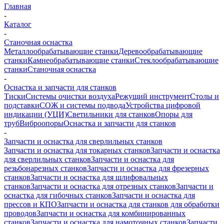
Главная
-
Каталог
-
Станочная оснастка
Металлообрабатывающие станки
Деревообрабатывающие
станки
Камнеобрабатывающие станки
Стеклообрабатывающие
станки
Станочная оснастка
-
Оснастка и запчасти для станков
Тиски
Системы очистки воздуха
Режущий инструмент
Столы и
подставки
СОЖ и системы подвода
Устройства цифровой
индикации (УЦИ)
Светильники для станков
Опоры для
труб
Виброопоры
Оснастка и запчасти для станков
-
Запчасти и оснастка для сверлильных станков
Запчасти и оснастка для токарных станков
Запчасти и оснастка
для сверлильных станков
Запчасти и оснастка для
резьбонарезных станков
Запчасти и оснастка для фрезерных
станков
Запчасти и оснастка для шлифовальных
станков
Запчасти и оснастка для отрезных станков
Запчасти и
оснастка для гибочных станков
Запчасти и оснастка для
прессов и КПО
Запчасти и оснастка для станков для обработки
проводов
Запчасти и оснастка для комбинированных
станков
Запчасти и оснастка для намоточных станков
Запчасти