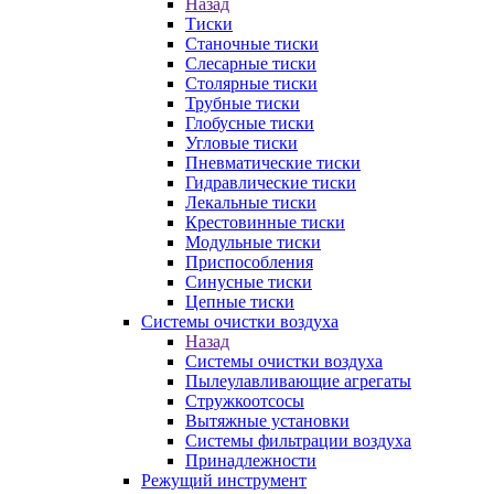
Назад
Тиски
Станочные тиски
Слесарные тиски
Столярные тиски
Трубные тиски
Глобусные тиски
Угловые тиски
Пневматические тиски
Гидравлические тиски
Лекальные тиски
Крестовинные тиски
Модульные тиски
Приспособления
Синусные тиски
Цепные тиски
Системы очистки воздуха
Назад
Системы очистки воздуха
Пылеулавливающие агрегаты
Стружкоотсосы
Вытяжные установки
Системы фильтрации воздуха
Принадлежности
Режущий инструмент