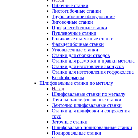
Гибочные станки
Листогибочные станки
Трубогибочное оборудование
Зиговочные станки
Профилегибочные станки
Пуклевочные станки
Роликовые вытяжные станки
Фальцегибочные станки
Угловысечные станки
Станки для сборки отводов
Станки для размотки и правки металла
Станки для изготовления конусов
Станки для изготовления гофроколена
Крафтформеры
Шлифовальные станки по металлу
Назад
Шлифовальные станки по металлу
Точильно-шлифовальные станки
Ленточно-шлифовальные станки
Станки для шлифовки и сопряжения
труб
Заточные станки
Шлифовально-полировальные станки
Полировальные станки