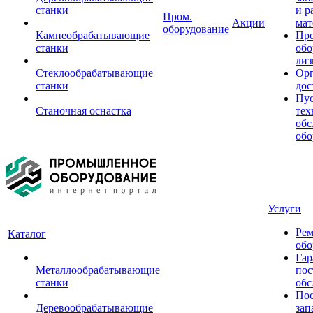
станки
и р
Пром.
Акции
мат
оборудование
Камнеобрабатывающие
Пр
станки
обо
лиз
Стеклообрабатывающие
Орг
станки
дос
Пус
Станочная оснастка
тех
обс
обо
Услуги
Рем
Каталог
обо
Гар
Металлообрабатывающие
пос
станки
обс
Пос
Деревообрабатывающие
зап