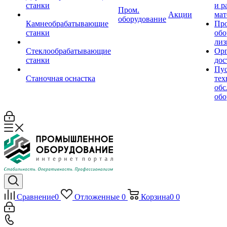
станки
и р
Пром.
Акции
мат
оборудование
Камнеобрабатывающие
Пр
станки
обо
лиз
Стеклообрабатывающие
Орг
станки
дос
Пус
Станочная оснастка
тех
обс
обо
Сравнение
0
Отложенные
0
Корзина
0
0