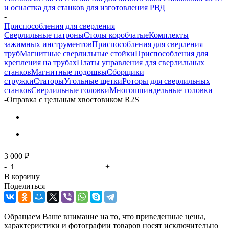
и оснастка для станков для изготовления РВД
-
Приспособления для сверления
Сверлильные патроны
Столы коробчатые
Комплекты
зажимных инструментов
Приспособления для сверления
труб
Магнитные сверлильные стойки
Приспособления для
крепления на трубах
Платы управления для сверлильных
станков
Магнитные подошвы
Сборщики
стружки
Статоры
Угольные щетки
Роторы для сверлильных
станков
Сверлильные головки
Многошпиндельные головки
-
Оправка с цельным хвостовиком R2S
3 000
₽
-
+
В корзину
Поделиться
Обращаем Ваше внимание на то, что приведенные цены,
характеристики и фотографии товаров носят исключительно