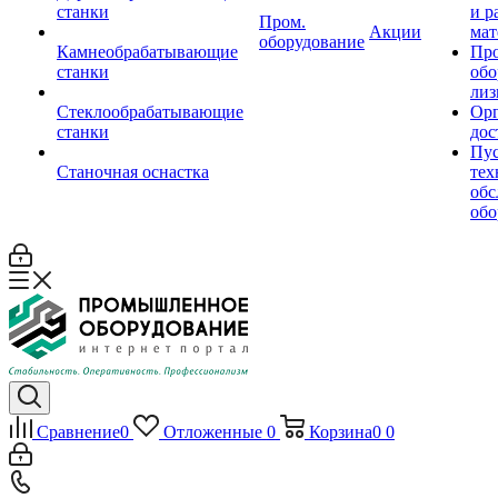
станки
и р
Пром.
Акции
мат
оборудование
Камнеобрабатывающие
Пр
станки
обо
лиз
Стеклообрабатывающие
Орг
станки
дос
Пус
Станочная оснастка
тех
обс
обо
Сравнение
0
Отложенные
0
Корзина
0
0