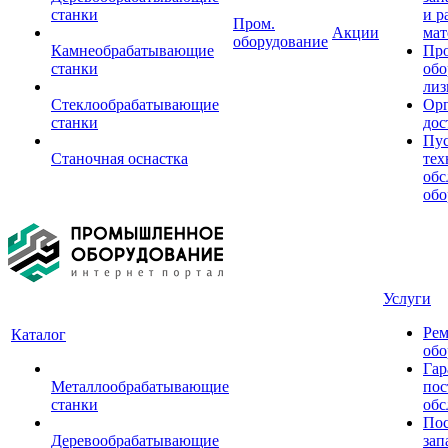
станки
и р
Пром.
Акции
мат
оборудование
Камнеобрабатывающие
Пр
станки
обо
лиз
Стеклообрабатывающие
Орг
станки
дос
Пус
Станочная оснастка
тех
обс
обо
Услуги
Рем
Каталог
обо
Гар
Металлообрабатывающие
пос
станки
обс
Пос
Деревообрабатывающие
зап