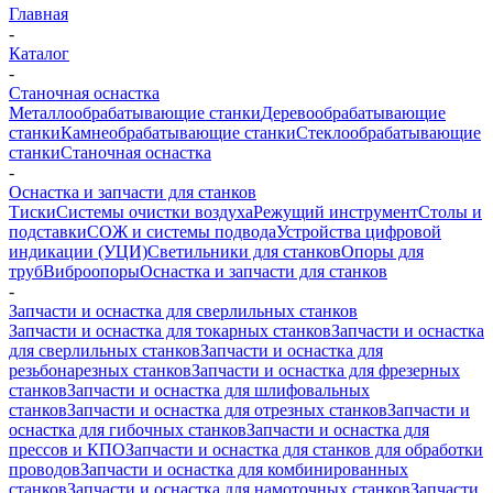
Главная
-
Каталог
-
Станочная оснастка
Металлообрабатывающие станки
Деревообрабатывающие
станки
Камнеобрабатывающие станки
Стеклообрабатывающие
станки
Станочная оснастка
-
Оснастка и запчасти для станков
Тиски
Системы очистки воздуха
Режущий инструмент
Столы и
подставки
СОЖ и системы подвода
Устройства цифровой
индикации (УЦИ)
Светильники для станков
Опоры для
труб
Виброопоры
Оснастка и запчасти для станков
-
Запчасти и оснастка для сверлильных станков
Запчасти и оснастка для токарных станков
Запчасти и оснастка
для сверлильных станков
Запчасти и оснастка для
резьбонарезных станков
Запчасти и оснастка для фрезерных
станков
Запчасти и оснастка для шлифовальных
станков
Запчасти и оснастка для отрезных станков
Запчасти и
оснастка для гибочных станков
Запчасти и оснастка для
прессов и КПО
Запчасти и оснастка для станков для обработки
проводов
Запчасти и оснастка для комбинированных
станков
Запчасти и оснастка для намоточных станков
Запчасти