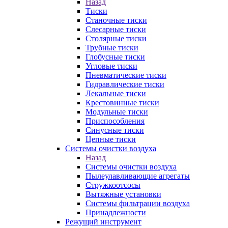
Назад
Тиски
Станочные тиски
Слесарные тиски
Столярные тиски
Трубные тиски
Глобусные тиски
Угловые тиски
Пневматические тиски
Гидравлические тиски
Лекальные тиски
Крестовинные тиски
Модульные тиски
Приспособления
Синусные тиски
Цепные тиски
Системы очистки воздуха
Назад
Системы очистки воздуха
Пылеулавливающие агрегаты
Стружкоотсосы
Вытяжные установки
Системы фильтрации воздуха
Принадлежности
Режущий инструмент