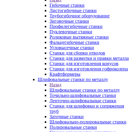
Гибочные станки
Листогибочные станки
Трубогибочное оборудование
Зиговочные станки
Профилегибочные станки
Пуклевочные станки
Роликовые вытяжные станки
Фальцегибочные станки
Угловысечные станки
Станки для сборки отводов
Станки для размотки и правки металла
Станки для изготовления конусов
Станки для изготовления гофроколена
Крафтформеры
Шлифовальные станки по металлу
Назад
Шлифовальные станки по металлу
Точильно-шлифовальные станки
Ленточно-шлифовальные станки
Станки для шлифовки и сопряжения
труб
Заточные станки
Шлифовально-полировальные станки
Полировальные станки