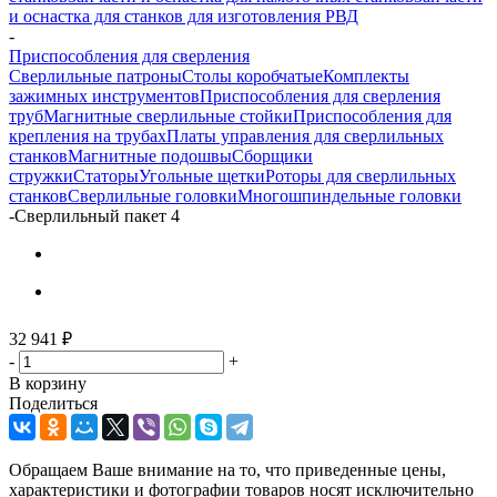
и оснастка для станков для изготовления РВД
-
Приспособления для сверления
Сверлильные патроны
Столы коробчатые
Комплекты
зажимных инструментов
Приспособления для сверления
труб
Магнитные сверлильные стойки
Приспособления для
крепления на трубах
Платы управления для сверлильных
станков
Магнитные подошвы
Сборщики
стружки
Статоры
Угольные щетки
Роторы для сверлильных
станков
Сверлильные головки
Многошпиндельные головки
-
Сверлильный пакет 4
32 941
₽
-
+
В корзину
Поделиться
Обращаем Ваше внимание на то, что приведенные цены,
характеристики и фотографии товаров носят исключительно