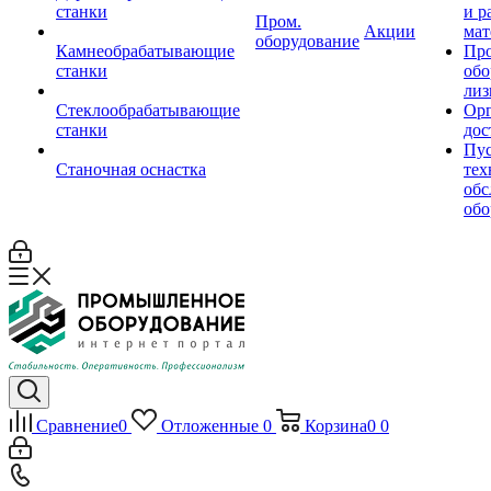
станки
и р
Пром.
Акции
мат
оборудование
Камнеобрабатывающие
Пр
станки
обо
лиз
Стеклообрабатывающие
Орг
станки
дос
Пус
Станочная оснастка
тех
обс
обо
Сравнение
0
Отложенные
0
Корзина
0
0