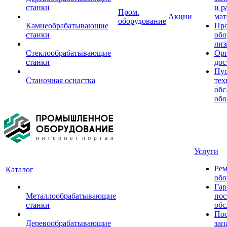
станки
и р
Пром.
Акции
мат
оборудование
Камнеобрабатывающие
Пр
станки
обо
лиз
Стеклообрабатывающие
Орг
станки
дос
Пус
Станочная оснастка
тех
обс
обо
Услуги
Рем
Каталог
обо
Гар
Металлообрабатывающие
пос
станки
обс
Пос
Деревообрабатывающие
зап