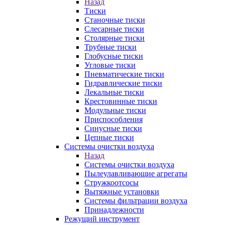
Назад
Тиски
Станочные тиски
Слесарные тиски
Столярные тиски
Трубные тиски
Глобусные тиски
Угловые тиски
Пневматические тиски
Гидравлические тиски
Лекальные тиски
Крестовинные тиски
Модульные тиски
Приспособления
Синусные тиски
Цепные тиски
Системы очистки воздуха
Назад
Системы очистки воздуха
Пылеулавливающие агрегаты
Стружкоотсосы
Вытяжные установки
Системы фильтрации воздуха
Принадлежности
Режущий инструмент