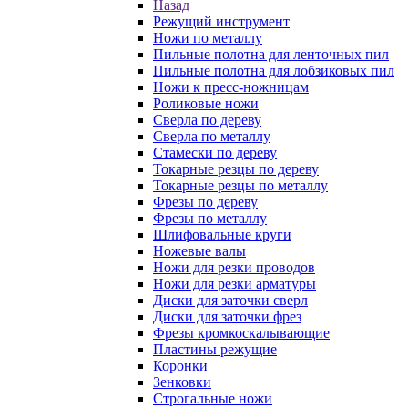
Назад
Режущий инструмент
Ножи по металлу
Пильные полотна для ленточных пил
Пильные полотна для лобзиковых пил
Ножи к пресс-ножницам
Роликовые ножи
Сверла по дереву
Сверла по металлу
Стамески по дереву
Токарные резцы по дереву
Токарные резцы по металлу
Фрезы по дереву
Фрезы по металлу
Шлифовальные круги
Ножевые валы
Ножи для резки проводов
Ножи для резки арматуры
Диски для заточки сверл
Диски для заточки фрез
Фрезы кромкоскалывающие
Пластины режущие
Коронки
Зенковки
Строгальные ножи