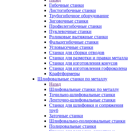
Гибочные станки
Листогибочные станки
Трубогибочное оборудование
Зиговочные станки
Профилегибочные станки
Пуклевочные станки
Роликовые вытяжные станки
Фальцегибочные станки
Угловысечные станки
Станки для сборки отводов
Станки для размотки и правки металла
Станки для изготовления конусов
Станки для изготовления гофроколена
Крафтформеры
Шлифовальные станки по металлу
Назад
Шлифовальные станки по металлу
Точильно-шлифовальные станки
Ленточно-шлифовальные станки
Станки для шлифовки и сопряжения
труб
Заточные станки
Шлифовально-полировальные станки
Полировальные станки