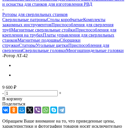
и оснастка для станков для изготовления РВД
-
Роторы для сверлильных станков
Сверлильные патроны
Столы коробчатые
Комплекты
зажимных инструментов
Приспособления для сверления
труб
Магнитные сверлильные стойки
Приспособления для
крепления на трубах
Платы управления для сверлильных
станков
Магнитные подошвы
Сборщики
стружки
Статоры
Угольные щетки
Приспособления для
сверления
Сверлильные головки
Многошпиндельные головки
-
Ротор AT-42
9 600
₽
-
+
В корзину
Поделиться
Обращаем Ваше внимание на то, что приведенные цены,
характеристики и фотографии товаров носят исключительно