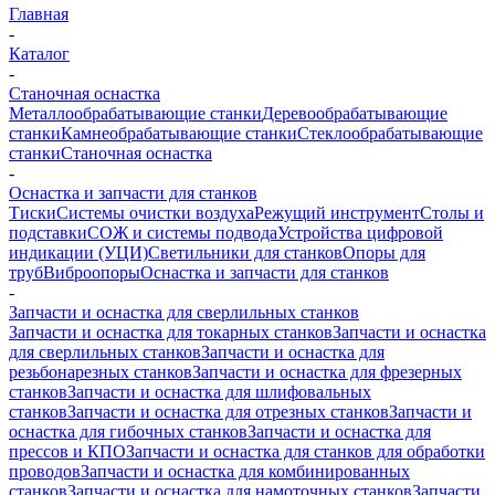
Главная
-
Каталог
-
Станочная оснастка
Металлообрабатывающие станки
Деревообрабатывающие
станки
Камнеобрабатывающие станки
Стеклообрабатывающие
станки
Станочная оснастка
-
Оснастка и запчасти для станков
Тиски
Системы очистки воздуха
Режущий инструмент
Столы и
подставки
СОЖ и системы подвода
Устройства цифровой
индикации (УЦИ)
Светильники для станков
Опоры для
труб
Виброопоры
Оснастка и запчасти для станков
-
Запчасти и оснастка для сверлильных станков
Запчасти и оснастка для токарных станков
Запчасти и оснастка
для сверлильных станков
Запчасти и оснастка для
резьбонарезных станков
Запчасти и оснастка для фрезерных
станков
Запчасти и оснастка для шлифовальных
станков
Запчасти и оснастка для отрезных станков
Запчасти и
оснастка для гибочных станков
Запчасти и оснастка для
прессов и КПО
Запчасти и оснастка для станков для обработки
проводов
Запчасти и оснастка для комбинированных
станков
Запчасти и оснастка для намоточных станков
Запчасти