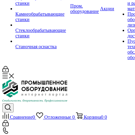
станки
и р
Пром.
Акции
мат
оборудование
Камнеобрабатывающие
Пр
станки
обо
лиз
Стеклообрабатывающие
Орг
станки
дос
Пус
Станочная оснастка
тех
обс
обо
Сравнение
0
Отложенные
0
Корзина
0
0