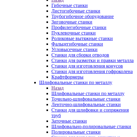
Гибочные станки
Листогибочные станки
Трубогибочное оборудование
Зиговочные станки
Профилегибочные станки
Пуклевочные станки
Роликовые вытяжные станки
Фальцегибочные станки
Угловысечные станки
Станки для сборки отводов
Станки для размотки и правки металла
Станки для изготовления конусов
Станки для изготовления гофроколена
Крафтформеры
Шлифовальные станки по металлу
Назад
Шлифовальные станки по металлу
Точильно-шлифовальные станки
Ленточно-шлифовальные станки
Станки для шлифовки и сопряжения
труб
Заточные станки
Шлифовально-полировальные станки
Полировальные станки