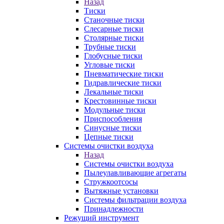
Назад
Тиски
Станочные тиски
Слесарные тиски
Столярные тиски
Трубные тиски
Глобусные тиски
Угловые тиски
Пневматические тиски
Гидравлические тиски
Лекальные тиски
Крестовинные тиски
Модульные тиски
Приспособления
Синусные тиски
Цепные тиски
Системы очистки воздуха
Назад
Системы очистки воздуха
Пылеулавливающие агрегаты
Стружкоотсосы
Вытяжные установки
Системы фильтрации воздуха
Принадлежности
Режущий инструмент