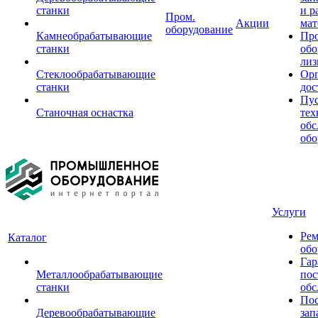
станки
и р
Пром.
Акции
мат
оборудование
Камнеобрабатывающие
Пр
станки
обо
лиз
Стеклообрабатывающие
Орг
станки
дос
Пус
Станочная оснастка
тех
обс
обо
Услуги
Рем
Каталог
обо
Гар
Металлообрабатывающие
пос
станки
обс
Пос
Деревообрабатывающие
зап