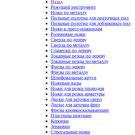
Назад
Режущий инструмент
Ножи по металлу
Пильные полотна для ленточных пил
Пильные полотна для лобзиковых пил
Ножи к пресс-ножницам
Роликовые ножи
Сверла по дереву
Сверла по металлу
Стамески по дереву
Токарные резцы по дереву
Токарные резцы по металлу
Фрезы по дереву
Фрезы по металлу
Шлифовальные круги
Ножевые валы
Ножи для резки проводов
Ножи для резки арматуры
Диски для заточки сверл
Диски для заточки фрез
Фрезы кромкоскалывающие
Пластины режущие
Коронки
Зенковки
Строгальные ножи