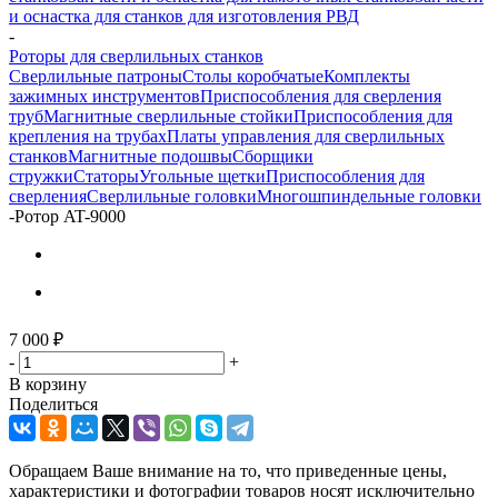
и оснастка для станков для изготовления РВД
-
Роторы для сверлильных станков
Сверлильные патроны
Столы коробчатые
Комплекты
зажимных инструментов
Приспособления для сверления
труб
Магнитные сверлильные стойки
Приспособления для
крепления на трубах
Платы управления для сверлильных
станков
Магнитные подошвы
Сборщики
стружки
Статоры
Угольные щетки
Приспособления для
сверления
Сверлильные головки
Многошпиндельные головки
-
Ротор AT-9000
7 000
₽
-
+
В корзину
Поделиться
Обращаем Ваше внимание на то, что приведенные цены,
характеристики и фотографии товаров носят исключительно