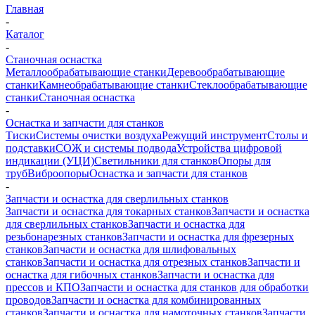
Главная
-
Каталог
-
Станочная оснастка
Металлообрабатывающие станки
Деревообрабатывающие
станки
Камнеобрабатывающие станки
Стеклообрабатывающие
станки
Станочная оснастка
-
Оснастка и запчасти для станков
Тиски
Системы очистки воздуха
Режущий инструмент
Столы и
подставки
СОЖ и системы подвода
Устройства цифровой
индикации (УЦИ)
Светильники для станков
Опоры для
труб
Виброопоры
Оснастка и запчасти для станков
-
Запчасти и оснастка для сверлильных станков
Запчасти и оснастка для токарных станков
Запчасти и оснастка
для сверлильных станков
Запчасти и оснастка для
резьбонарезных станков
Запчасти и оснастка для фрезерных
станков
Запчасти и оснастка для шлифовальных
станков
Запчасти и оснастка для отрезных станков
Запчасти и
оснастка для гибочных станков
Запчасти и оснастка для
прессов и КПО
Запчасти и оснастка для станков для обработки
проводов
Запчасти и оснастка для комбинированных
станков
Запчасти и оснастка для намоточных станков
Запчасти