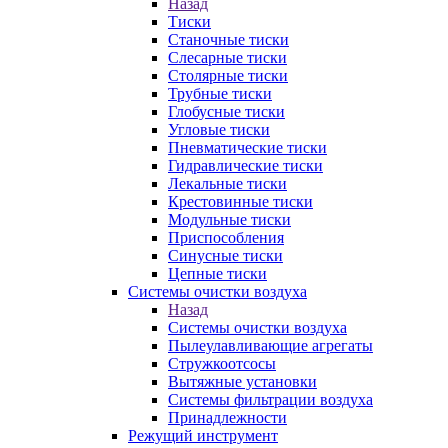
Назад
Тиски
Станочные тиски
Слесарные тиски
Столярные тиски
Трубные тиски
Глобусные тиски
Угловые тиски
Пневматические тиски
Гидравлические тиски
Лекальные тиски
Крестовинные тиски
Модульные тиски
Приспособления
Синусные тиски
Цепные тиски
Системы очистки воздуха
Назад
Системы очистки воздуха
Пылеулавливающие агрегаты
Стружкоотсосы
Вытяжные установки
Системы фильтрации воздуха
Принадлежности
Режущий инструмент