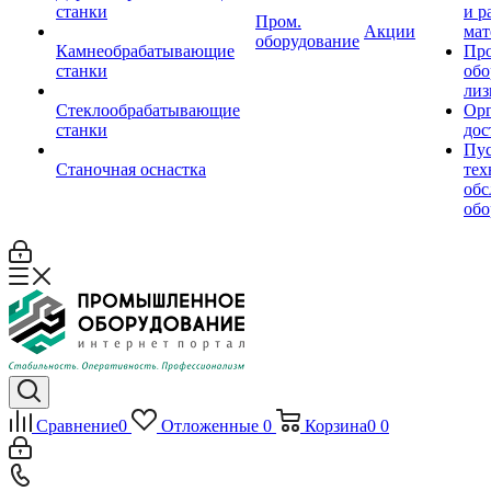
станки
и р
Пром.
Акции
мат
оборудование
Камнеобрабатывающие
Пр
станки
обо
лиз
Стеклообрабатывающие
Орг
станки
дос
Пус
Станочная оснастка
тех
обс
обо
Сравнение
0
Отложенные
0
Корзина
0
0