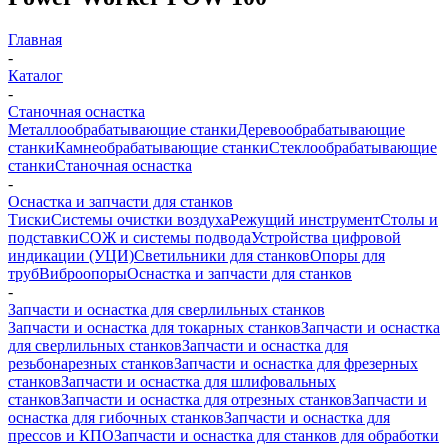
Главная
-
Каталог
-
Станочная оснастка
Металлообрабатывающие станки
Деревообрабатывающие
станки
Камнеобрабатывающие станки
Стеклообрабатывающие
станки
Станочная оснастка
-
Оснастка и запчасти для станков
Тиски
Системы очистки воздуха
Режущий инструмент
Столы и
подставки
СОЖ и системы подвода
Устройства цифровой
индикации (УЦИ)
Светильники для станков
Опоры для
труб
Виброопоры
Оснастка и запчасти для станков
-
Запчасти и оснастка для сверлильных станков
Запчасти и оснастка для токарных станков
Запчасти и оснастка
для сверлильных станков
Запчасти и оснастка для
резьбонарезных станков
Запчасти и оснастка для фрезерных
станков
Запчасти и оснастка для шлифовальных
станков
Запчасти и оснастка для отрезных станков
Запчасти и
оснастка для гибочных станков
Запчасти и оснастка для
прессов и КПО
Запчасти и оснастка для станков для обработки