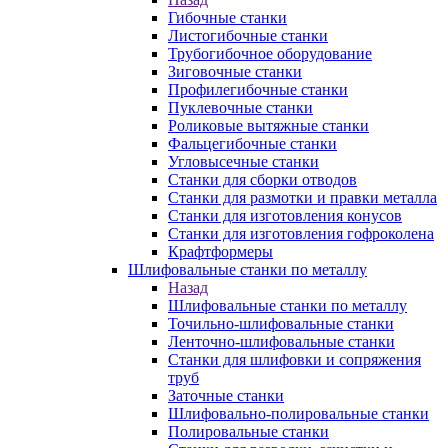
Гибочные станки
Листогибочные станки
Трубогибочное оборудование
Зиговочные станки
Профилегибочные станки
Пуклевочные станки
Роликовые вытяжные станки
Фальцегибочные станки
Угловысечные станки
Станки для сборки отводов
Станки для размотки и правки металла
Станки для изготовления конусов
Станки для изготовления гофроколена
Крафтформеры
Шлифовальные станки по металлу
Назад
Шлифовальные станки по металлу
Точильно-шлифовальные станки
Ленточно-шлифовальные станки
Станки для шлифовки и сопряжения
труб
Заточные станки
Шлифовально-полировальные станки
Полировальные станки