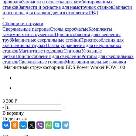
проводов
Запчасти и оснастка для комбинированных
станков
Запчасти и оснастка для намоточных станков
Запчасти
и оснастка для станков для изготовления РВД
-
Сборщики стружки
Сверлильные патроны
Столы коробчатые
Комплекты
зажимных инструментов
Приспособления для сверления
труб
Магнитные сверлильные стойки
Приспособления для
крепления на трубах
Платы управления для сверлильных
станков
Магнитные подошвы
Статоры
Угольные
щетки
Приспособления для сверления
Роторы для сверлильных
станков
Сверлильные головки
Многошпиндельные головки
-
Магнитный стружкосборник BDS Power Worker POW 100
3 300
₽
-
+
В корзину
Поделиться