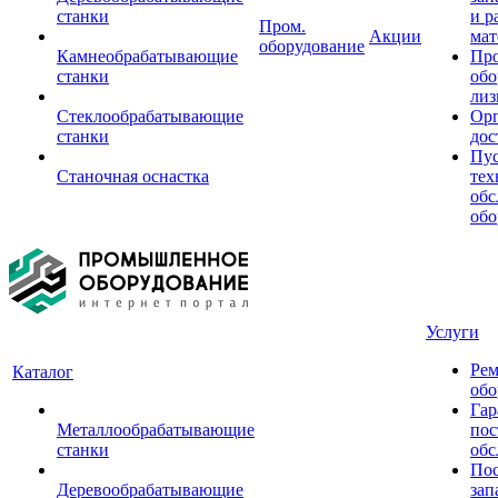
станки
и р
Пром.
Акции
мат
оборудование
Камнеобрабатывающие
Пр
станки
обо
лиз
Стеклообрабатывающие
Орг
станки
дос
Пус
Станочная оснастка
тех
обс
обо
Услуги
Рем
Каталог
обо
Гар
Металлообрабатывающие
пос
станки
обс
Пос
Деревообрабатывающие
зап