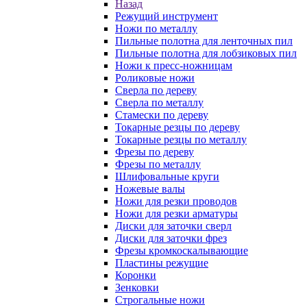
Назад
Режущий инструмент
Ножи по металлу
Пильные полотна для ленточных пил
Пильные полотна для лобзиковых пил
Ножи к пресс-ножницам
Роликовые ножи
Сверла по дереву
Сверла по металлу
Стамески по дереву
Токарные резцы по дереву
Токарные резцы по металлу
Фрезы по дереву
Фрезы по металлу
Шлифовальные круги
Ножевые валы
Ножи для резки проводов
Ножи для резки арматуры
Диски для заточки сверл
Диски для заточки фрез
Фрезы кромкоскалывающие
Пластины режущие
Коронки
Зенковки
Строгальные ножи