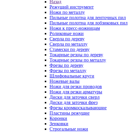
Назад
Режущий инструмент
Ножи по металлу
Пильные полотна для ленточных пил
Пильные полотна для лобзиковых пил
Ножи к пресс-ножницам
Роликовые ножи
Сверла по дереву
Сверла по металлу
Стамески по дереву
Токарные резцы по дереву
Токарные резцы по металлу
Фрезы по дереву
Фрезы по металлу
Шлифовальные круги
Ножевые валы
Ножи для резки проводов
Ножи для резки арматуры
Диски для заточки сверл
Диски для заточки фрез
Фрезы кромкоскалывающие
Пластины режущие
Коронки
Зенковки
Строгальные ножи