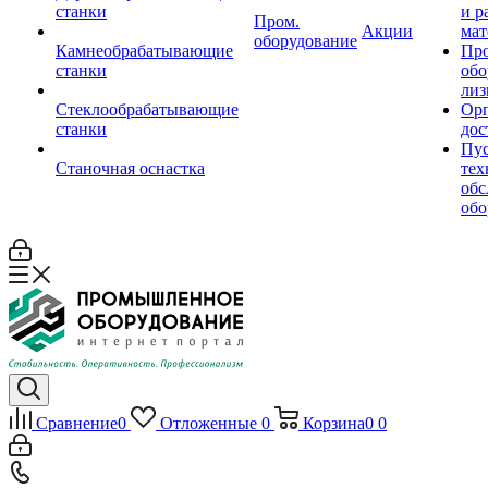
станки
и р
Пром.
Акции
мат
оборудование
Камнеобрабатывающие
Пр
станки
обо
лиз
Стеклообрабатывающие
Орг
станки
дос
Пус
Станочная оснастка
тех
обс
обо
Сравнение
0
Отложенные
0
Корзина
0
0