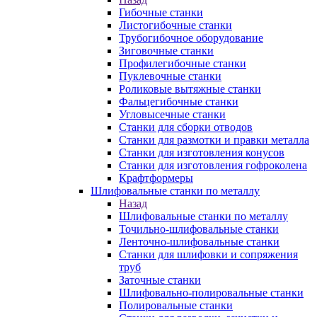
Гибочные станки
Листогибочные станки
Трубогибочное оборудование
Зиговочные станки
Профилегибочные станки
Пуклевочные станки
Роликовые вытяжные станки
Фальцегибочные станки
Угловысечные станки
Станки для сборки отводов
Станки для размотки и правки металла
Станки для изготовления конусов
Станки для изготовления гофроколена
Крафтформеры
Шлифовальные станки по металлу
Назад
Шлифовальные станки по металлу
Точильно-шлифовальные станки
Ленточно-шлифовальные станки
Станки для шлифовки и сопряжения
труб
Заточные станки
Шлифовально-полировальные станки
Полировальные станки