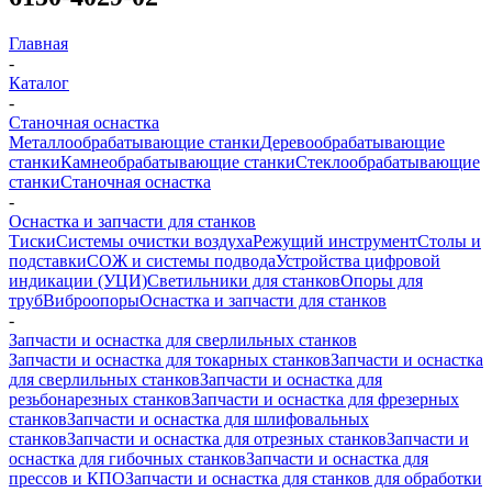
Главная
-
Каталог
-
Станочная оснастка
Металлообрабатывающие станки
Деревообрабатывающие
станки
Камнеобрабатывающие станки
Стеклообрабатывающие
станки
Станочная оснастка
-
Оснастка и запчасти для станков
Тиски
Системы очистки воздуха
Режущий инструмент
Столы и
подставки
СОЖ и системы подвода
Устройства цифровой
индикации (УЦИ)
Светильники для станков
Опоры для
труб
Виброопоры
Оснастка и запчасти для станков
-
Запчасти и оснастка для сверлильных станков
Запчасти и оснастка для токарных станков
Запчасти и оснастка
для сверлильных станков
Запчасти и оснастка для
резьбонарезных станков
Запчасти и оснастка для фрезерных
станков
Запчасти и оснастка для шлифовальных
станков
Запчасти и оснастка для отрезных станков
Запчасти и
оснастка для гибочных станков
Запчасти и оснастка для
прессов и КПО
Запчасти и оснастка для станков для обработки