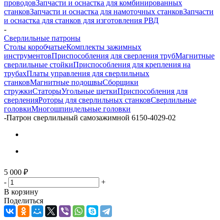
проводов
Запчасти и оснастка для комбинированных
станков
Запчасти и оснастка для намоточных станков
Запчасти
и оснастка для станков для изготовления РВД
-
Сверлильные патроны
Столы коробчатые
Комплекты зажимных
инструментов
Приспособления для сверления труб
Магнитные
сверлильные стойки
Приспособления для крепления на
трубах
Платы управления для сверлильных
станков
Магнитные подошвы
Сборщики
стружки
Статоры
Угольные щетки
Приспособления для
сверления
Роторы для сверлильных станков
Сверлильные
головки
Многошпиндельные головки
-
Патрон сверлильный самозажимной 6150-4029-02
5 000
₽
-
+
В корзину
Поделиться