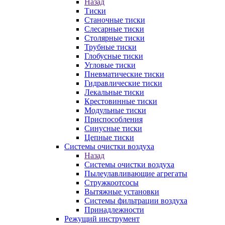
Назад
Тиски
Станочные тиски
Слесарные тиски
Столярные тиски
Трубные тиски
Глобусные тиски
Угловые тиски
Пневматические тиски
Гидравлические тиски
Лекальные тиски
Крестовинные тиски
Модульные тиски
Приспособления
Синусные тиски
Цепные тиски
Системы очистки воздуха
Назад
Системы очистки воздуха
Пылеулавливающие агрегаты
Стружкоотсосы
Вытяжные установки
Системы фильтрации воздуха
Принадлежности
Режущий инструмент