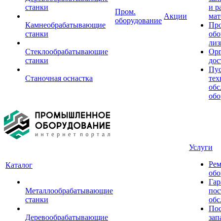
станки
и р
Пром.
Акции
мат
оборудование
Камнеобрабатывающие
Пр
станки
обо
лиз
Стеклообрабатывающие
Орг
станки
дос
Пус
Станочная оснастка
тех
обс
обо
Услуги
Рем
Каталог
обо
Гар
Металлообрабатывающие
пос
станки
обс
Пос
Деревообрабатывающие
зап