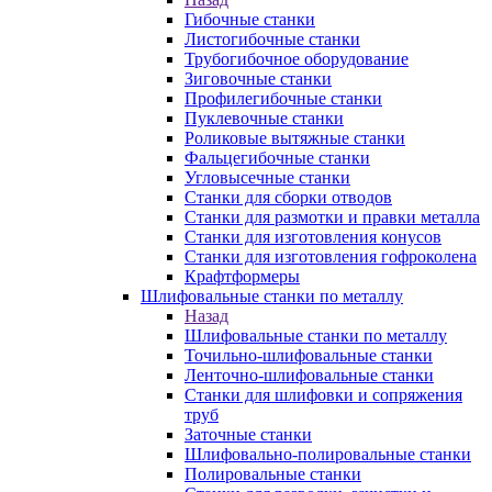
Гибочные станки
Листогибочные станки
Трубогибочное оборудование
Зиговочные станки
Профилегибочные станки
Пуклевочные станки
Роликовые вытяжные станки
Фальцегибочные станки
Угловысечные станки
Станки для сборки отводов
Станки для размотки и правки металла
Станки для изготовления конусов
Станки для изготовления гофроколена
Крафтформеры
Шлифовальные станки по металлу
Назад
Шлифовальные станки по металлу
Точильно-шлифовальные станки
Ленточно-шлифовальные станки
Станки для шлифовки и сопряжения
труб
Заточные станки
Шлифовально-полировальные станки
Полировальные станки