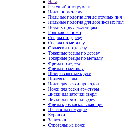
Назад
Режущий инструмент
Ножи по металлу
Пильные полотна для ленточных пил
Пильные полотна для лобзиковых пил
Ножи к пресс-ножницам
Роликовые ножи
Сверла по дереву
Сверла по металлу
Стамески по дереву
Токарные резцы по дереву
Токарные резцы по металлу
Фрезы по дереву
Фрезы по металлу
Шлифовальные круги
Ножевые валы
Ножи для резки проводов
Ножи для резки арматуры
Диски для заточки сверл
Диски для заточки фрез
Фрезы кромкоскалывающие
Пластины режущие
Коронки
Зенковки
Строгальные ножи