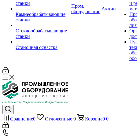
станки
и р
Пром.
Акции
мат
оборудование
Камнеобрабатывающие
Пр
станки
обо
лиз
Стеклообрабатывающие
Орг
станки
дос
Пус
Станочная оснастка
тех
обс
обо
Сравнение
0
Отложенные
0
Корзина
0
0