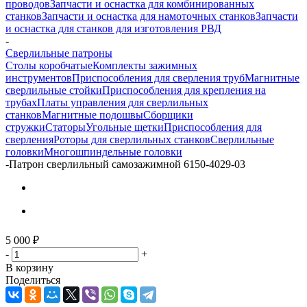
проводов
Запчасти и оснастка для комбинированных
станков
Запчасти и оснастка для намоточных станков
Запчасти
и оснастка для станков для изготовления РВД
-
Сверлильные патроны
Столы коробчатые
Комплекты зажимных
инструментов
Приспособления для сверления труб
Магнитные
сверлильные стойки
Приспособления для крепления на
трубах
Платы управления для сверлильных
станков
Магнитные подошвы
Сборщики
стружки
Статоры
Угольные щетки
Приспособления для
сверления
Роторы для сверлильных станков
Сверлильные
головки
Многошпиндельные головки
-
Патрон сверлильный самозажимной 6150-4029-03
5 000
₽
-
+
В корзину
Поделиться