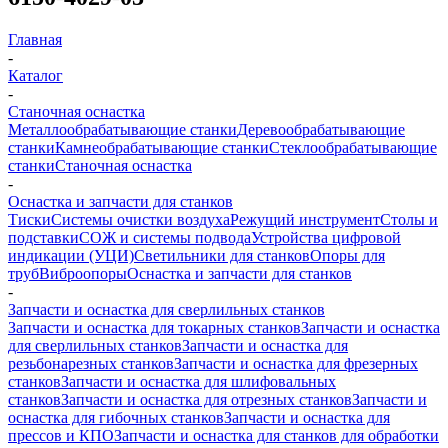
Главная
-
Каталог
-
Станочная оснастка
Металлообрабатывающие станки
Деревообрабатывающие
станки
Камнеобрабатывающие станки
Стеклообрабатывающие
станки
Станочная оснастка
-
Оснастка и запчасти для станков
Тиски
Системы очистки воздуха
Режущий инструмент
Столы и
подставки
СОЖ и системы подвода
Устройства цифровой
индикации (УЦИ)
Светильники для станков
Опоры для
труб
Виброопоры
Оснастка и запчасти для станков
-
Запчасти и оснастка для сверлильных станков
Запчасти и оснастка для токарных станков
Запчасти и оснастка
для сверлильных станков
Запчасти и оснастка для
резьбонарезных станков
Запчасти и оснастка для фрезерных
станков
Запчасти и оснастка для шлифовальных
станков
Запчасти и оснастка для отрезных станков
Запчасти и
оснастка для гибочных станков
Запчасти и оснастка для
прессов и КПО
Запчасти и оснастка для станков для обработки