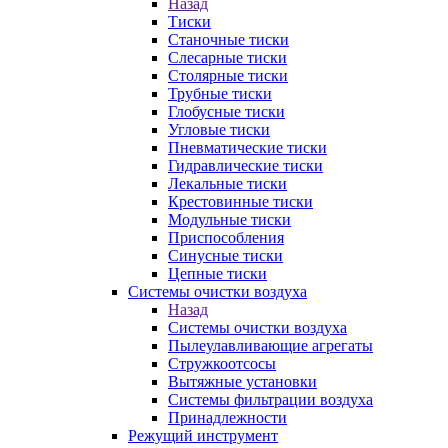
Назад
Тиски
Станочные тиски
Слесарные тиски
Столярные тиски
Трубные тиски
Глобусные тиски
Угловые тиски
Пневматические тиски
Гидравлические тиски
Лекальные тиски
Крестовинные тиски
Модульные тиски
Приспособления
Синусные тиски
Цепные тиски
Системы очистки воздуха
Назад
Системы очистки воздуха
Пылеулавливающие агрегаты
Стружкоотсосы
Вытяжные установки
Системы фильтрации воздуха
Принадлежности
Режущий инструмент