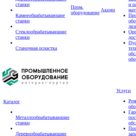
станки
и р
Пром.
Акции
мат
оборудование
Камнеобрабатывающие
Пр
станки
обо
лиз
Стеклообрабатывающие
Орг
станки
дос
Пус
Станочная оснастка
тех
обс
обо
Услуги
Рем
Каталог
обо
Гар
Металлообрабатывающие
пос
станки
обс
Пос
Деревообрабатывающие
зап