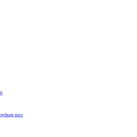
уб
 зубьев пил