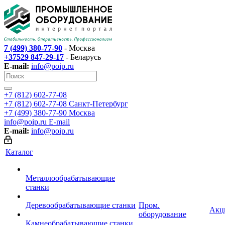
7 (499) 380-77-90
- Москва
+37529 847-29-17
- Беларусь
E-mail:
info@poip.ru
+7 (812) 602-77-08
+7 (812) 602-77-08
Санкт-Петербург
+7 (499) 380-77-90
Москва
info@poip.ru
E-mail
E-mail:
info@poip.ru
Каталог
Металлообрабатывающие
станки
Деревообрабатывающие станки
Пром.
Акц
оборудование
Камнеобрабатывающие станки