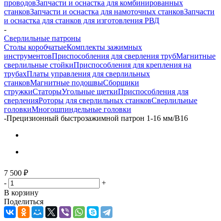
проводов
Запчасти и оснастка для комбинированных
станков
Запчасти и оснастка для намоточных станков
Запчасти
и оснастка для станков для изготовления РВД
-
Сверлильные патроны
Столы коробчатые
Комплекты зажимных
инструментов
Приспособления для сверления труб
Магнитные
сверлильные стойки
Приспособления для крепления на
трубах
Платы управления для сверлильных
станков
Магнитные подошвы
Сборщики
стружки
Статоры
Угольные щетки
Приспособления для
сверления
Роторы для сверлильных станков
Сверлильные
головки
Многошпиндельные головки
-
Прецизионный быстрозажимной патрон 1-16 мм/В16
7 500
₽
-
+
В корзину
Поделиться