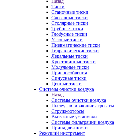
Назад
Тиски
Станочные тиски
Слесарные тиски
Столярные тиски
Трубные тиски
Глобусные тиски
Угловые тиски
Пневматические тиски
Гидравлические тиски
Лекальные тиски
Крестовинные тиски
Модульные тиски
Приспособления
Синусные тиски
Цепные тиски
Системы очистки воздуха
Назад
Системы очистки воздуха
Пылеулавливающие агрегаты
Стружкоотсосы
Вытяжные установки
Системы фильтрации воздуха
Принадлежности
Режущий инструмент