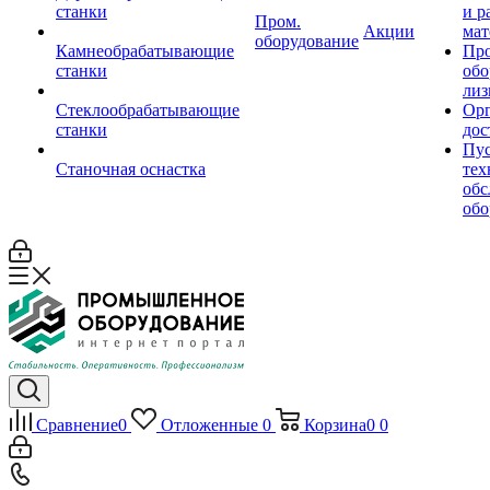
станки
и р
Пром.
Акции
мат
оборудование
Камнеобрабатывающие
Пр
станки
обо
лиз
Стеклообрабатывающие
Орг
станки
дос
Пус
Станочная оснастка
тех
обс
обо
Сравнение
0
Отложенные
0
Корзина
0
0