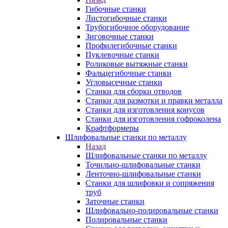
Гибочные станки
Листогибочные станки
Трубогибочное оборудование
Зиговочные станки
Профилегибочные станки
Пуклевочные станки
Роликовые вытяжные станки
Фальцегибочные станки
Угловысечные станки
Станки для сборки отводов
Станки для размотки и правки металла
Станки для изготовления конусов
Станки для изготовления гофроколена
Крафтформеры
Шлифовальные станки по металлу
Назад
Шлифовальные станки по металлу
Точильно-шлифовальные станки
Ленточно-шлифовальные станки
Станки для шлифовки и сопряжения
труб
Заточные станки
Шлифовально-полировальные станки
Полировальные станки