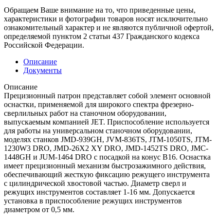
Обращаем Ваше внимание на то, что приведенные цены,
характеристики и фотографии товаров носят исключительно
ознакомительный характер и не являются публичной офертой,
определяемой пунктом 2 статьи 437 Гражданского кодекса
Российской Федерации.
Описание
Документы
Описание
Прецизионный патрон представляет собой элемент основной
оснастки, применяемой для широкого спектра фрезерно-
сверлильных работ на станочном оборудовании,
выпускаемым компанией JET. Приспособление используется
для работы на универсальном станочном оборудовании,
моделях станков JMD-939GH, JVM-836TS, JTM-1050TS, JTM-
1230W3 DRO, JMD-26X2 XY DRO, JMD-1452TS DRO, JMC-
1448GH и JUM-1464 DRO с посадкой на конус В16. Оснастка
имеет прецизионный механизм быстрозажимного действия,
обеспечивающий жесткую фиксацию режущего инструмента
с цилиндрической хвостовой частью. Диаметр сверл и
режущих инструментов составляет 1-16 мм. Допускается
установка в приспособление режущих инструментов
диаметром от 0,5 мм.