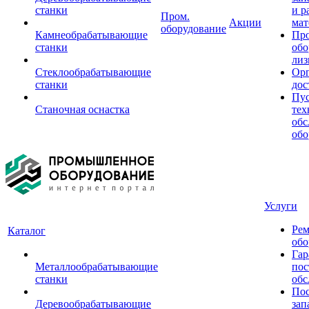
станки
и р
Пром.
Акции
мат
оборудование
Камнеобрабатывающие
Пр
станки
обо
лиз
Стеклообрабатывающие
Орг
станки
дос
Пус
Станочная оснастка
тех
обс
обо
Услуги
Рем
Каталог
обо
Гар
Металлообрабатывающие
пос
станки
обс
Пос
Деревообрабатывающие
зап