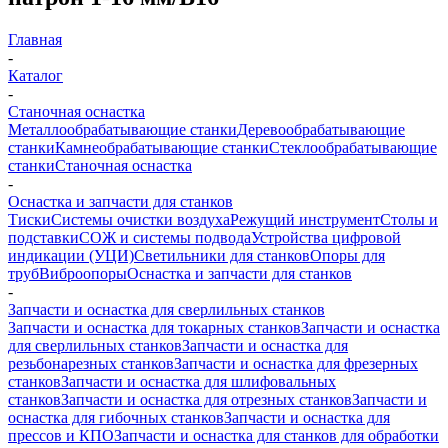
Главная
-
Каталог
-
Станочная оснастка
Металлообрабатывающие станки
Деревообрабатывающие
станки
Камнеобрабатывающие станки
Стеклообрабатывающие
станки
Станочная оснастка
-
Оснастка и запчасти для станков
Тиски
Системы очистки воздуха
Режущий инструмент
Столы и
подставки
СОЖ и системы подвода
Устройства цифровой
индикации (УЦИ)
Светильники для станков
Опоры для
труб
Виброопоры
Оснастка и запчасти для станков
-
Запчасти и оснастка для сверлильных станков
Запчасти и оснастка для токарных станков
Запчасти и оснастка
для сверлильных станков
Запчасти и оснастка для
резьбонарезных станков
Запчасти и оснастка для фрезерных
станков
Запчасти и оснастка для шлифовальных
станков
Запчасти и оснастка для отрезных станков
Запчасти и
оснастка для гибочных станков
Запчасти и оснастка для
прессов и КПО
Запчасти и оснастка для станков для обработки