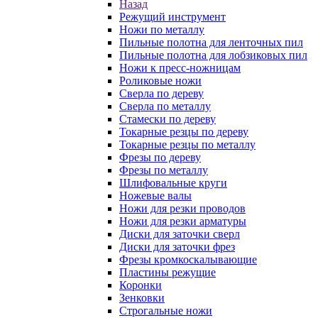
Назад
Режущий инструмент
Ножи по металлу
Пильные полотна для ленточных пил
Пильные полотна для лобзиковых пил
Ножи к пресс-ножницам
Роликовые ножи
Сверла по дереву
Сверла по металлу
Стамески по дереву
Токарные резцы по дереву
Токарные резцы по металлу
Фрезы по дереву
Фрезы по металлу
Шлифовальные круги
Ножевые валы
Ножи для резки проводов
Ножи для резки арматуры
Диски для заточки сверл
Диски для заточки фрез
Фрезы кромкоскалывающие
Пластины режущие
Коронки
Зенковки
Строгальные ножи