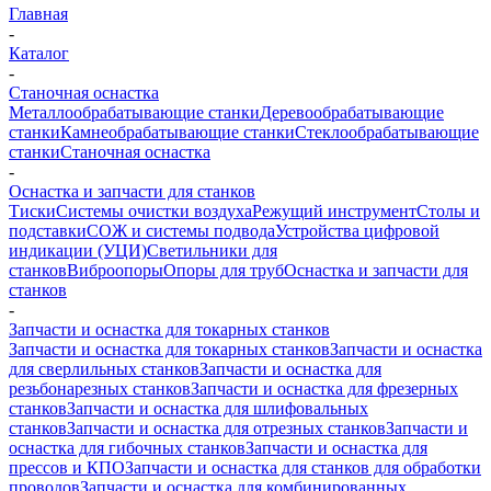
Главная
-
Каталог
-
Станочная оснастка
Металлообрабатывающие станки
Деревообрабатывающие
станки
Камнеобрабатывающие станки
Стеклообрабатывающие
станки
Станочная оснастка
-
Оснастка и запчасти для станков
Тиски
Системы очистки воздуха
Режущий инструмент
Столы и
подставки
СОЖ и системы подвода
Устройства цифровой
индикации (УЦИ)
Светильники для
станков
Виброопоры
Опоры для труб
Оснастка и запчасти для
станков
-
Запчасти и оснастка для токарных станков
Запчасти и оснастка для токарных станков
Запчасти и оснастка
для сверлильных станков
Запчасти и оснастка для
резьбонарезных станков
Запчасти и оснастка для фрезерных
станков
Запчасти и оснастка для шлифовальных
станков
Запчасти и оснастка для отрезных станков
Запчасти и
оснастка для гибочных станков
Запчасти и оснастка для
прессов и КПО
Запчасти и оснастка для станков для обработки
проводов
Запчасти и оснастка для комбинированных