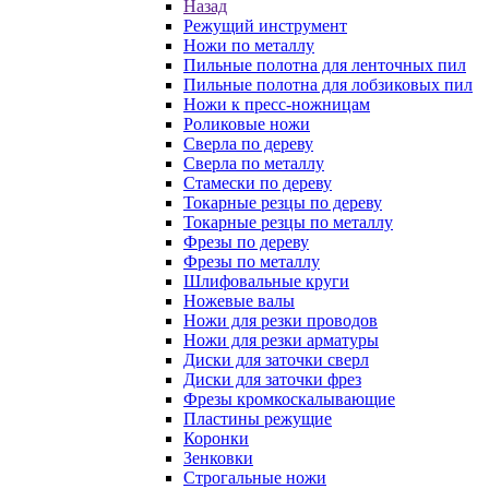
Назад
Режущий инструмент
Ножи по металлу
Пильные полотна для ленточных пил
Пильные полотна для лобзиковых пил
Ножи к пресс-ножницам
Роликовые ножи
Сверла по дереву
Сверла по металлу
Стамески по дереву
Токарные резцы по дереву
Токарные резцы по металлу
Фрезы по дереву
Фрезы по металлу
Шлифовальные круги
Ножевые валы
Ножи для резки проводов
Ножи для резки арматуры
Диски для заточки сверл
Диски для заточки фрез
Фрезы кромкоскалывающие
Пластины режущие
Коронки
Зенковки
Строгальные ножи