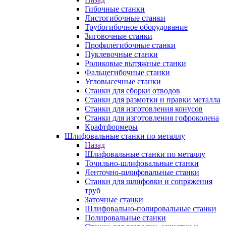
Гибочные станки
Листогибочные станки
Трубогибочное оборудование
Зиговочные станки
Профилегибочные станки
Пуклевочные станки
Роликовые вытяжные станки
Фальцегибочные станки
Угловысечные станки
Станки для сборки отводов
Станки для размотки и правки металла
Станки для изготовления конусов
Станки для изготовления гофроколена
Крафтформеры
Шлифовальные станки по металлу
Назад
Шлифовальные станки по металлу
Точильно-шлифовальные станки
Ленточно-шлифовальные станки
Станки для шлифовки и сопряжения
труб
Заточные станки
Шлифовально-полировальные станки
Полировальные станки