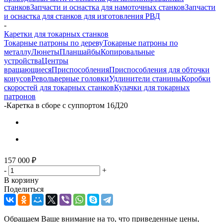
станков
Запчасти и оснастка для намоточных станков
Запчасти
и оснастка для станков для изготовления РВД
-
Каретки для токарных станков
Токарные патроны по дереву
Токарные патроны по
металлу
Люнеты
Планшайбы
Копировальные
устройства
Центры
вращающиеся
Приспособления
Приспособления для обточки
конусов
Револьверные головки
Удлинители станины
Коробки
скоростей для токарных станков
Кулачки для токарных
патронов
-
Каретка в сборе с суппортом 16Д20
157 000
₽
-
+
В корзину
Поделиться
Обращаем Ваше внимание на то, что приведенные цены,