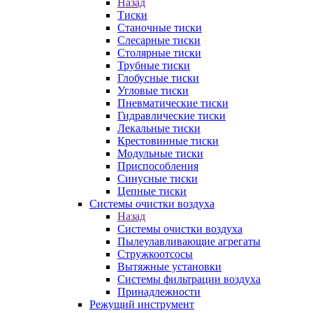
Назад
Тиски
Станочные тиски
Слесарные тиски
Столярные тиски
Трубные тиски
Глобусные тиски
Угловые тиски
Пневматические тиски
Гидравлические тиски
Лекальные тиски
Крестовинные тиски
Модульные тиски
Приспособления
Синусные тиски
Цепные тиски
Системы очистки воздуха
Назад
Системы очистки воздуха
Пылеулавливающие агрегаты
Стружкоотсосы
Вытяжные установки
Системы фильтрации воздуха
Принадлежности
Режущий инструмент