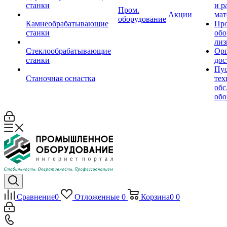
станки
и р
Пром.
Акции
мат
оборудование
Камнеобрабатывающие
Пр
станки
обо
лиз
Стеклообрабатывающие
Орг
станки
дос
Пус
Станочная оснастка
тех
обс
обо
Сравнение
0
Отложенные
0
Корзина
0
0