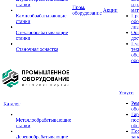
станки
и р
Пром.
Акции
мат
оборудование
Камнеобрабатывающие
Пр
станки
обо
лиз
Стеклообрабатывающие
Орг
станки
дос
Пус
Станочная оснастка
тех
обс
обо
Услуги
Рем
Каталог
обо
Гар
Металлообрабатывающие
пос
станки
обс
Пос
Деревообрабатывающие
зап