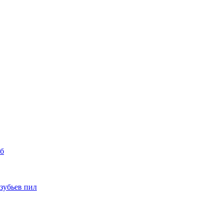
уб
 зубьев пил