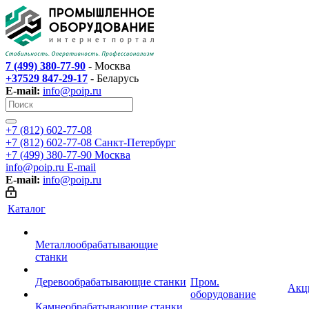
7 (499) 380-77-90
- Москва
+37529 847-29-17
- Беларусь
E-mail:
info@poip.ru
+7 (812) 602-77-08
+7 (812) 602-77-08
Санкт-Петербург
+7 (499) 380-77-90
Москва
info@poip.ru
E-mail
E-mail:
info@poip.ru
Каталог
Металлообрабатывающие
станки
Деревообрабатывающие станки
Пром.
Акц
оборудование
Камнеобрабатывающие станки