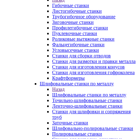
Гибочные станки
Листогибочные станки
Трубогибочное оборудование
Зиговочные станки
Профилегибочные станки
Пуклевочные станки
Роликовые вытяжные станки
Фальцегибочные станки
Угловысечные станки
Станки для сборки отводов
Станки для размотки и правки металла
Станки для изготовления конусов
Станки для изготовления гофроколена
Крафтформеры
Шлифовальные станки по металлу
Назад
Шлифовальные станки по металлу
Точильно-шлифовальные станки
Ленточно-шлифовальные станки
Станки для шлифовки и сопряжения
труб
Заточные станки
Шлифовально-полировальные станки
Полировальные станки