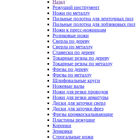
Назад
Режущий инструмент
Ножи по металлу
Пильные полотна для ленточных пил
Пильные полотна для лобзиковых пил
Ножи к пресс-ножницам
Роликовые ножи
Сверла по дереву
Сверла по металлу
Стамески по дереву
Токарные резцы по дереву
Токарные резцы по металлу
Фрезы по дереву
Фрезы по металлу
Шлифовальные круги
Ножевые валы
Ножи для резки проводов
Ножи для резки арматуры
Диски для заточки сверл
Диски для заточки фрез
Фрезы кромкоскалывающие
Пластины режущие
Коронки
Зенковки
Строгальные ножи