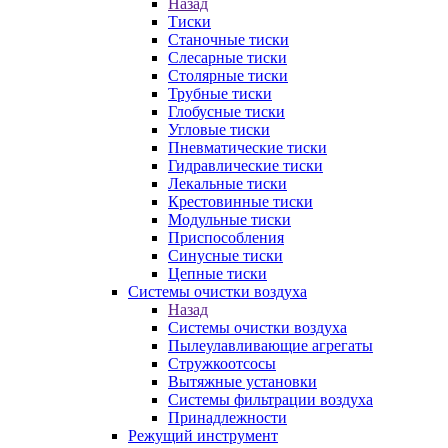
Назад
Тиски
Станочные тиски
Слесарные тиски
Столярные тиски
Трубные тиски
Глобусные тиски
Угловые тиски
Пневматические тиски
Гидравлические тиски
Лекальные тиски
Крестовинные тиски
Модульные тиски
Приспособления
Синусные тиски
Цепные тиски
Системы очистки воздуха
Назад
Системы очистки воздуха
Пылеулавливающие агрегаты
Стружкоотсосы
Вытяжные установки
Системы фильтрации воздуха
Принадлежности
Режущий инструмент