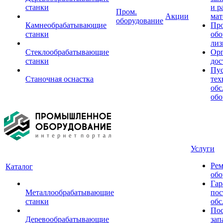
станки
и р
Пром.
Акции
мат
оборудование
Камнеобрабатывающие
Пр
станки
обо
лиз
Стеклообрабатывающие
Орг
станки
дос
Пус
Станочная оснастка
тех
обс
обо
Услуги
Рем
Каталог
обо
Гар
Металлообрабатывающие
пос
станки
обс
Пос
Деревообрабатывающие
зап