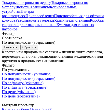
Токарные патроны по дереву
Токарные патроны по
металлу
Люнеты
Планшайбы
Копировальные
устройства
Центры
вращающиеся
Приспособления
Приспособления для обточки
конусов
Револьверные головки
Удлинители станины
Коробки
скоростей для токарных станков
Кулачки для токарных
патронов
Фильтр:
Сортировка
По популярности (возрастание)
Сбросить
Каретка или продольные салазки – нижняя плита суппорта,
перемещается по направляющим станины механически или
вручную в продольном направлении.
Фильтр
По умолчанию
По популярности (убывание)
По популярности (возрастание)
По алфавиту (убывание)
По алфавиту (возрастание)
По цене (убывание)
По цене (возрастание)
Быстрый просмотр
Каретка в сборе 1Н983.50.000