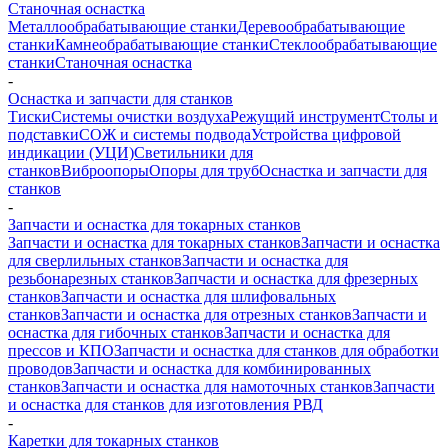
Станочная оснастка
Металлообрабатывающие станки
Деревообрабатывающие
станки
Камнеобрабатывающие станки
Стеклообрабатывающие
станки
Станочная оснастка
-
Оснастка и запчасти для станков
Тиски
Системы очистки воздуха
Режущий инструмент
Столы и
подставки
СОЖ и системы подвода
Устройства цифровой
индикации (УЦИ)
Светильники для
станков
Виброопоры
Опоры для труб
Оснастка и запчасти для
станков
-
Запчасти и оснастка для токарных станков
Запчасти и оснастка для токарных станков
Запчасти и оснастка
для сверлильных станков
Запчасти и оснастка для
резьбонарезных станков
Запчасти и оснастка для фрезерных
станков
Запчасти и оснастка для шлифовальных
станков
Запчасти и оснастка для отрезных станков
Запчасти и
оснастка для гибочных станков
Запчасти и оснастка для
прессов и КПО
Запчасти и оснастка для станков для обработки
проводов
Запчасти и оснастка для комбинированных
станков
Запчасти и оснастка для намоточных станков
Запчасти
и оснастка для станков для изготовления РВД
-
Каретки для токарных станков