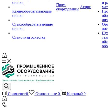
станки
и р
Пром.
Акции
мат
оборудование
Камнеобрабатывающие
Пр
станки
обо
лиз
Стеклообрабатывающие
Орг
станки
дос
Пус
Станочная оснастка
тех
обс
обо
Сравнение
0
Отложенные
0
Корзина
0
0