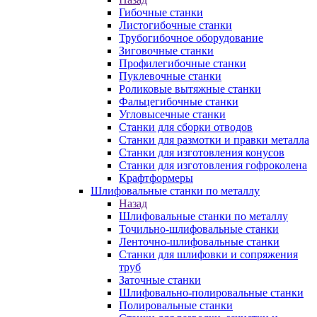
Гибочные станки
Листогибочные станки
Трубогибочное оборудование
Зиговочные станки
Профилегибочные станки
Пуклевочные станки
Роликовые вытяжные станки
Фальцегибочные станки
Угловысечные станки
Станки для сборки отводов
Станки для размотки и правки металла
Станки для изготовления конусов
Станки для изготовления гофроколена
Крафтформеры
Шлифовальные станки по металлу
Назад
Шлифовальные станки по металлу
Точильно-шлифовальные станки
Ленточно-шлифовальные станки
Станки для шлифовки и сопряжения
труб
Заточные станки
Шлифовально-полировальные станки
Полировальные станки