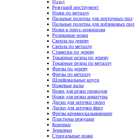
Назад
Режущий инструмент
Ножи по металлу
Пильные полотна для ленточных пил
Пильные полотна для лобзиковых пил
Ножи к пресс-ножницам
Роликовые ножи
Сверла по дереву
Сверла по металлу
Стамески по дереву
Токарные резцы по дереву
Токарные резцы по металлу
Фрезы по дереву
Фрезы по металлу
Шлифовальные круги
Ножевые валы
Ножи для резки проводов
Ножи для резки арматуры
Диски для заточки сверл
Диски для заточки фрез
Фрезы кромкоскалывающие
Пластины режущие
Коронки
Зенковки
Строгальные ножи