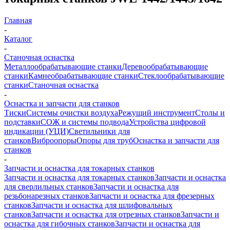
Главная
-
Каталог
-
Станочная оснастка
Металлообрабатывающие станки
Деревообрабатывающие
станки
Камнеобрабатывающие станки
Стеклообрабатывающие
станки
Станочная оснастка
-
Оснастка и запчасти для станков
Тиски
Системы очистки воздуха
Режущий инструмент
Столы и
подставки
СОЖ и системы подвода
Устройства цифровой
индикации (УЦИ)
Светильники для
станков
Виброопоры
Опоры для труб
Оснастка и запчасти для
станков
-
Запчасти и оснастка для токарных станков
Запчасти и оснастка для токарных станков
Запчасти и оснастка
для сверлильных станков
Запчасти и оснастка для
резьбонарезных станков
Запчасти и оснастка для фрезерных
станков
Запчасти и оснастка для шлифовальных
станков
Запчасти и оснастка для отрезных станков
Запчасти и
оснастка для гибочных станков
Запчасти и оснастка для