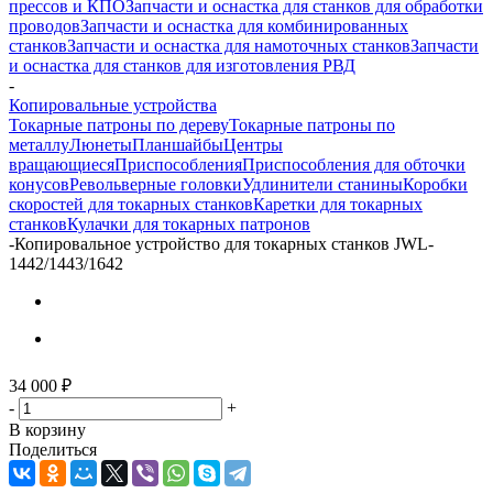
прессов и КПО
Запчасти и оснастка для станков для обработки
проводов
Запчасти и оснастка для комбинированных
станков
Запчасти и оснастка для намоточных станков
Запчасти
и оснастка для станков для изготовления РВД
-
Копировальные устройства
Токарные патроны по дереву
Токарные патроны по
металлу
Люнеты
Планшайбы
Центры
вращающиеся
Приспособления
Приспособления для обточки
конусов
Револьверные головки
Удлинители станины
Коробки
скоростей для токарных станков
Каретки для токарных
станков
Кулачки для токарных патронов
-
Копировальное устройство для токарных станков JWL-
1442/1443/1642
34 000
₽
-
+
В корзину
Поделиться