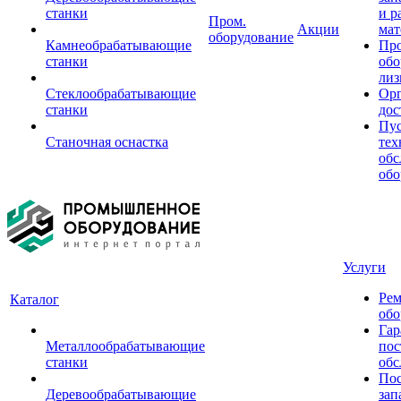
станки
и р
Пром.
Акции
мат
оборудование
Камнеобрабатывающие
Пр
станки
обо
лиз
Стеклообрабатывающие
Орг
станки
дос
Пус
Станочная оснастка
тех
обс
обо
Услуги
Рем
Каталог
обо
Гар
Металлообрабатывающие
пос
станки
обс
Пос
Деревообрабатывающие
зап