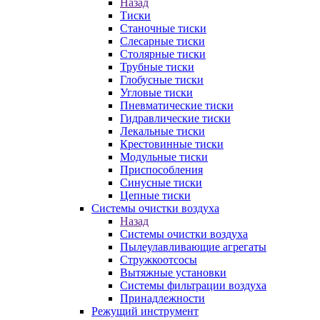
Назад
Тиски
Станочные тиски
Слесарные тиски
Столярные тиски
Трубные тиски
Глобусные тиски
Угловые тиски
Пневматические тиски
Гидравлические тиски
Лекальные тиски
Крестовинные тиски
Модульные тиски
Приспособления
Синусные тиски
Цепные тиски
Системы очистки воздуха
Назад
Системы очистки воздуха
Пылеулавливающие агрегаты
Стружкоотсосы
Вытяжные установки
Системы фильтрации воздуха
Принадлежности
Режущий инструмент