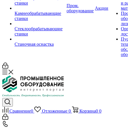
станки
и р
Пром.
Акции
мат
оборудование
Камнеобрабатывающие
Пр
станки
обо
лиз
Стеклообрабатывающие
Орг
станки
дос
Пус
Станочная оснастка
тех
обс
обо
Сравнение
0
Отложенные
0
Корзина
0
0