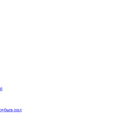
уб
 зубьев пил