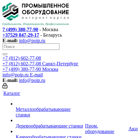
7 (499) 380-77-90
- Москва
+37529 847-29-17
- Беларусь
E-mail:
info@poip.ru
+7 (812) 602-77-08
+7 (812) 602-77-08
Санкт-Петербург
+7 (499) 380-77-90
Москва
info@poip.ru
E-mail
E-mail:
info@poip.ru
Каталог
Металлообрабатывающие
станки
Деревообрабатывающие станки
Пром.
Акц
оборудование
Камнеобрабатывающие станки