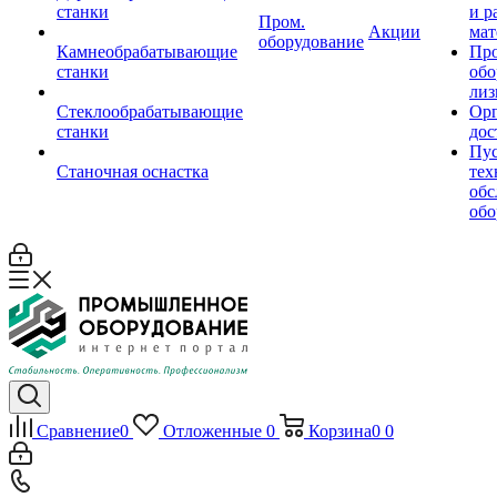
станки
и р
Пром.
Акции
мат
оборудование
Камнеобрабатывающие
Пр
станки
обо
лиз
Стеклообрабатывающие
Орг
станки
дос
Пус
Станочная оснастка
тех
обс
обо
Сравнение
0
Отложенные
0
Корзина
0
0