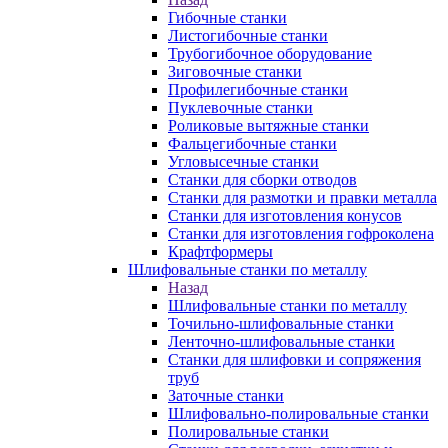
Гибочные станки
Листогибочные станки
Трубогибочное оборудование
Зиговочные станки
Профилегибочные станки
Пуклевочные станки
Роликовые вытяжные станки
Фальцегибочные станки
Угловысечные станки
Станки для сборки отводов
Станки для размотки и правки металла
Станки для изготовления конусов
Станки для изготовления гофроколена
Крафтформеры
Шлифовальные станки по металлу
Назад
Шлифовальные станки по металлу
Точильно-шлифовальные станки
Ленточно-шлифовальные станки
Станки для шлифовки и сопряжения
труб
Заточные станки
Шлифовально-полировальные станки
Полировальные станки