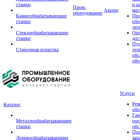
станки
и р
Пром.
Акции
мат
оборудование
Камнеобрабатывающие
Пр
станки
обо
лиз
Стеклообрабатывающие
Орг
станки
дос
Пус
Станочная оснастка
тех
обс
обо
Услуги
Рем
Каталог
обо
Гар
Металлообрабатывающие
пос
станки
обс
Пос
Деревообрабатывающие
зап