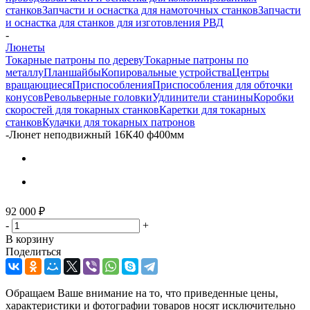
станков
Запчасти и оснастка для намоточных станков
Запчасти
и оснастка для станков для изготовления РВД
-
Люнеты
Токарные патроны по дереву
Токарные патроны по
металлу
Планшайбы
Копировальные устройства
Центры
вращающиеся
Приспособления
Приспособления для обточки
конусов
Револьверные головки
Удлинители станины
Коробки
скоростей для токарных станков
Каретки для токарных
станков
Кулачки для токарных патронов
-
Люнет неподвижный 16К40 ф400мм
92 000
₽
-
+
В корзину
Поделиться
Обращаем Ваше внимание на то, что приведенные цены,
характеристики и фотографии товаров носят исключительно