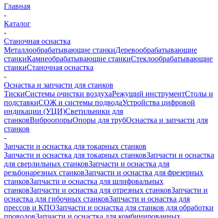
Главная
-
Каталог
-
Станочная оснастка
Металлообрабатывающие станки
Деревообрабатывающие
станки
Камнеобрабатывающие станки
Стеклообрабатывающие
станки
Станочная оснастка
-
Оснастка и запчасти для станков
Тиски
Системы очистки воздуха
Режущий инструмент
Столы и
подставки
СОЖ и системы подвода
Устройства цифровой
индикации (УЦИ)
Светильники для
станков
Виброопоры
Опоры для труб
Оснастка и запчасти для
станков
-
Запчасти и оснастка для токарных станков
Запчасти и оснастка для токарных станков
Запчасти и оснастка
для сверлильных станков
Запчасти и оснастка для
резьбонарезных станков
Запчасти и оснастка для фрезерных
станков
Запчасти и оснастка для шлифовальных
станков
Запчасти и оснастка для отрезных станков
Запчасти и
оснастка для гибочных станков
Запчасти и оснастка для
прессов и КПО
Запчасти и оснастка для станков для обработки
проводов
Запчасти и оснастка для комбинированных