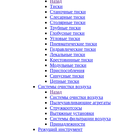
Назад
Тиски
Станочные тиски
Слесарные тиски
Столярные тиски
Трубные тиски
Глобусные тиски
Угловые тиски
Пневматические тиски
Гидравлические тиски
Лекальные тиски
Крестовинные тиски
Модульные тиски
Приспособления
Синусные тиски
Цепные тиски
Системы очистки воздуха
Назад
Системы очистки воздуха
Пылеулавливающие агрегаты
Стружкоотсосы
Вытяжные установки
Системы фильтрации воздуха
Принадлежности
Режущий инструмент