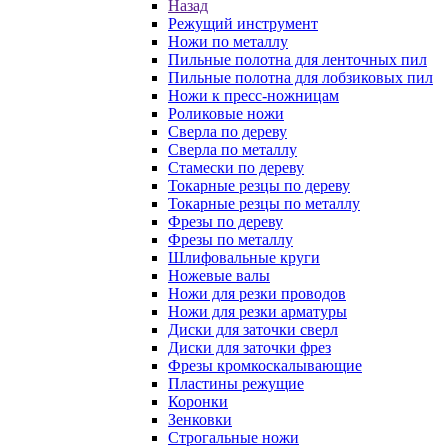
Назад
Режущий инструмент
Ножи по металлу
Пильные полотна для ленточных пил
Пильные полотна для лобзиковых пил
Ножи к пресс-ножницам
Роликовые ножи
Сверла по дереву
Сверла по металлу
Стамески по дереву
Токарные резцы по дереву
Токарные резцы по металлу
Фрезы по дереву
Фрезы по металлу
Шлифовальные круги
Ножевые валы
Ножи для резки проводов
Ножи для резки арматуры
Диски для заточки сверл
Диски для заточки фрез
Фрезы кромкоскалывающие
Пластины режущие
Коронки
Зенковки
Строгальные ножи