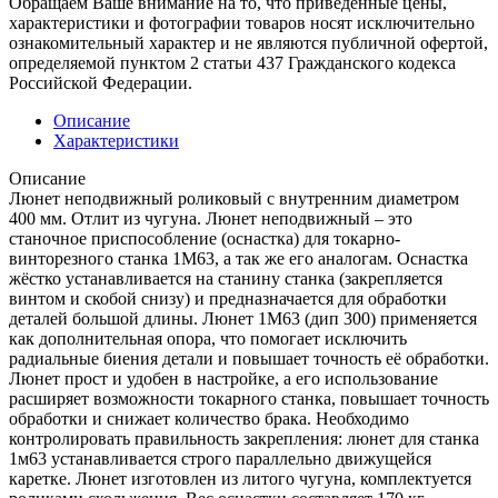
Обращаем Ваше внимание на то, что приведенные цены,
характеристики и фотографии товаров носят исключительно
ознакомительный характер и не являются публичной офертой,
определяемой пунктом 2 статьи 437 Гражданского кодекса
Российской Федерации.
Описание
Характеристики
Описание
Люнет неподвижный роликовый с внутренним диаметром
400 мм. Отлит из чугуна. Люнет неподвижный – это
станочное приспособление (оснастка) для токарно-
винторезного станка 1М63, а так же его аналогам. Оснастка
жёстко устанавливается на станину станка (закрепляется
винтом и скобой снизу) и предназначается для обработки
деталей большой длины. Люнет 1М63 (дип 300) применяется
как дополнительная опора, что помогает исключить
радиальные биения детали и повышает точность её обработки.
Люнет прост и удобен в настройке, а его использование
расширяет возможности токарного станка, повышает точность
обработки и снижает количество брака. Необходимо
контролировать правильность закрепления: люнет для станка
1м63 устанавливается строго параллельно движущейся
каретке. Люнет изготовлен из литого чугуна, комплектуется