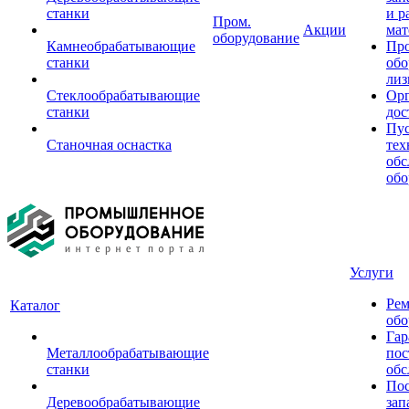
станки
и р
Пром.
Акции
мат
оборудование
Камнеобрабатывающие
Пр
станки
обо
лиз
Стеклообрабатывающие
Орг
станки
дос
Пус
Станочная оснастка
тех
обс
обо
Услуги
Рем
Каталог
обо
Гар
Металлообрабатывающие
пос
станки
обс
Пос
Деревообрабатывающие
зап