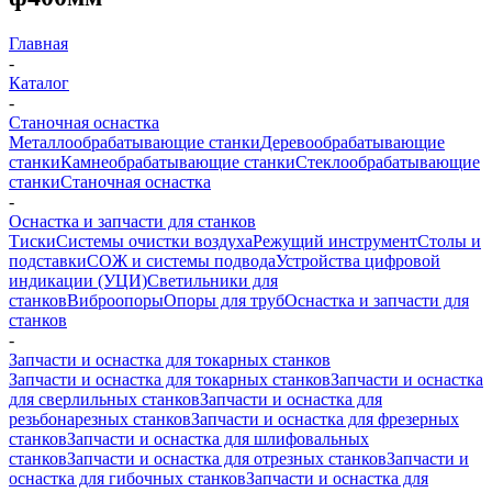
Главная
-
Каталог
-
Станочная оснастка
Металлообрабатывающие станки
Деревообрабатывающие
станки
Камнеобрабатывающие станки
Стеклообрабатывающие
станки
Станочная оснастка
-
Оснастка и запчасти для станков
Тиски
Системы очистки воздуха
Режущий инструмент
Столы и
подставки
СОЖ и системы подвода
Устройства цифровой
индикации (УЦИ)
Светильники для
станков
Виброопоры
Опоры для труб
Оснастка и запчасти для
станков
-
Запчасти и оснастка для токарных станков
Запчасти и оснастка для токарных станков
Запчасти и оснастка
для сверлильных станков
Запчасти и оснастка для
резьбонарезных станков
Запчасти и оснастка для фрезерных
станков
Запчасти и оснастка для шлифовальных
станков
Запчасти и оснастка для отрезных станков
Запчасти и
оснастка для гибочных станков
Запчасти и оснастка для