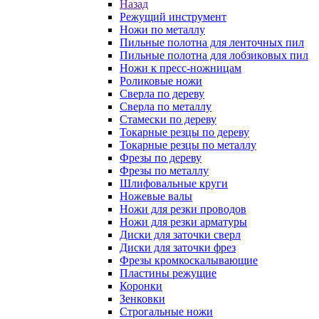
Назад
Режущий инструмент
Ножи по металлу
Пильные полотна для ленточных пил
Пильные полотна для лобзиковых пил
Ножи к пресс-ножницам
Роликовые ножи
Сверла по дереву
Сверла по металлу
Стамески по дереву
Токарные резцы по дереву
Токарные резцы по металлу
Фрезы по дереву
Фрезы по металлу
Шлифовальные круги
Ножевые валы
Ножи для резки проводов
Ножи для резки арматуры
Диски для заточки сверл
Диски для заточки фрез
Фрезы кромкоскалывающие
Пластины режущие
Коронки
Зенковки
Строгальные ножи