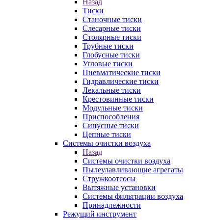
Назад
Тиски
Станочные тиски
Слесарные тиски
Столярные тиски
Трубные тиски
Глобусные тиски
Угловые тиски
Пневматические тиски
Гидравлические тиски
Лекальные тиски
Крестовинные тиски
Модульные тиски
Приспособления
Синусные тиски
Цепные тиски
Системы очистки воздуха
Назад
Системы очистки воздуха
Пылеулавливающие агрегаты
Стружкоотсосы
Вытяжные установки
Системы фильтрации воздуха
Принадлежности
Режущий инструмент