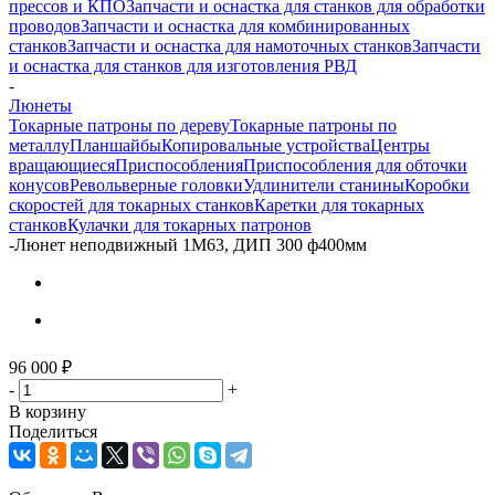
прессов и КПО
Запчасти и оснастка для станков для обработки
проводов
Запчасти и оснастка для комбинированных
станков
Запчасти и оснастка для намоточных станков
Запчасти
и оснастка для станков для изготовления РВД
-
Люнеты
Токарные патроны по дереву
Токарные патроны по
металлу
Планшайбы
Копировальные устройства
Центры
вращающиеся
Приспособления
Приспособления для обточки
конусов
Револьверные головки
Удлинители станины
Коробки
скоростей для токарных станков
Каретки для токарных
станков
Кулачки для токарных патронов
-
Люнет неподвижный 1М63, ДИП 300 ф400мм
96 000
₽
-
+
В корзину
Поделиться