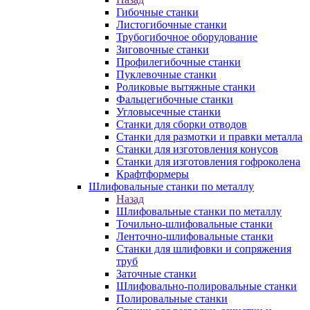
Гибочные станки
Листогибочные станки
Трубогибочное оборудование
Зиговочные станки
Профилегибочные станки
Пуклевочные станки
Роликовые вытяжные станки
Фальцегибочные станки
Угловысечные станки
Станки для сборки отводов
Станки для размотки и правки металла
Станки для изготовления конусов
Станки для изготовления гофроколена
Крафтформеры
Шлифовальные станки по металлу
Назад
Шлифовальные станки по металлу
Точильно-шлифовальные станки
Ленточно-шлифовальные станки
Станки для шлифовки и сопряжения
труб
Заточные станки
Шлифовально-полировальные станки
Полировальные станки