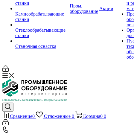
станки
и р
Пром.
Акции
мат
оборудование
Камнеобрабатывающие
Пр
станки
обо
лиз
Стеклообрабатывающие
Орг
станки
дос
Пус
Станочная оснастка
тех
обс
обо
Сравнение
0
Отложенные
0
Корзина
0
0