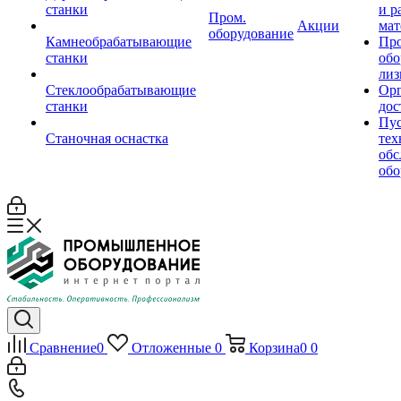
станки
и р
Пром.
Акции
мат
оборудование
Камнеобрабатывающие
Пр
станки
обо
лиз
Стеклообрабатывающие
Орг
станки
дос
Пус
Станочная оснастка
тех
обс
обо
Сравнение
0
Отложенные
0
Корзина
0
0