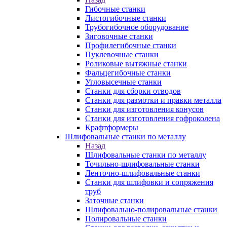
Гибочные станки
Листогибочные станки
Трубогибочное оборудование
Зиговочные станки
Профилегибочные станки
Пуклевочные станки
Роликовые вытяжные станки
Фальцегибочные станки
Угловысечные станки
Станки для сборки отводов
Станки для размотки и правки металла
Станки для изготовления конусов
Станки для изготовления гофроколена
Крафтформеры
Шлифовальные станки по металлу
Назад
Шлифовальные станки по металлу
Точильно-шлифовальные станки
Ленточно-шлифовальные станки
Станки для шлифовки и сопряжения
труб
Заточные станки
Шлифовально-полировальные станки
Полировальные станки