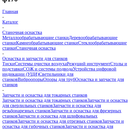
Главная
-
Каталог
-
Станочная оснастка
Металлообрабатывающие станки
Деревообрабатывающие
станки
Камнеобрабатывающие станки
Стеклообрабатывающие
станки
Станочная оснастка
-
Оснастка и запчасти для станков
Тиски
Системы очистки воздуха
Режущий инструмент
Столы и
подставки
СОЖ и системы подвода
Устройства цифровой
индикации (УЦИ)
Светильники для
станков
Виброопоры
Опоры для труб
Оснастка и запчасти для
станков
-
Запчасти и оснастка для токарных станков
Запчасти и оснастка для токарных станков
Запчасти и оснастка
для сверлильных станков
Запчасти и оснастка для
резьбонарезных станков
Запчасти и оснастка для фрезерных
станков
Запчасти и оснастка для шлифовальных
станков
Запчасти и оснастка для отрезных станков
Запчасти и
оснастка для гибочных станков
Запчасти и оснастка для