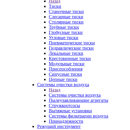
Назад
Тиски
Станочные тиски
Слесарные тиски
Столярные тиски
Трубные тиски
Глобусные тиски
Угловые тиски
Пневматические тиски
Гидравлические тиски
Лекальные тиски
Крестовинные тиски
Модульные тиски
Приспособления
Синусные тиски
Цепные тиски
Системы очистки воздуха
Назад
Системы очистки воздуха
Пылеулавливающие агрегаты
Стружкоотсосы
Вытяжные установки
Системы фильтрации воздуха
Принадлежности
Режущий инструмент