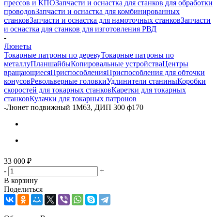
прессов и КПО
Запчасти и оснастка для станков для обработки
проводов
Запчасти и оснастка для комбинированных
станков
Запчасти и оснастка для намоточных станков
Запчасти
и оснастка для станков для изготовления РВД
-
Люнеты
Токарные патроны по дереву
Токарные патроны по
металлу
Планшайбы
Копировальные устройства
Центры
вращающиеся
Приспособления
Приспособления для обточки
конусов
Револьверные головки
Удлинители станины
Коробки
скоростей для токарных станков
Каретки для токарных
станков
Кулачки для токарных патронов
-
Люнет подвижный 1М63, ДИП 300 ф170
33 000
₽
-
+
В корзину
Поделиться