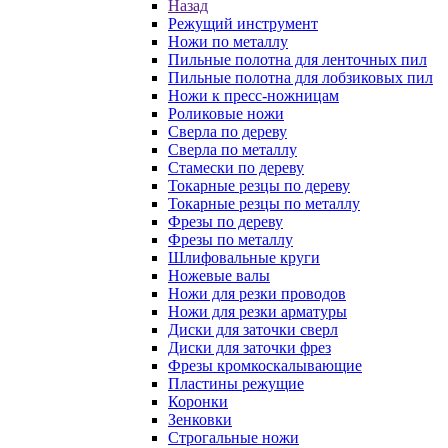
Назад
Режущий инструмент
Ножи по металлу
Пильные полотна для ленточных пил
Пильные полотна для лобзиковых пил
Ножи к пресс-ножницам
Роликовые ножи
Сверла по дереву
Сверла по металлу
Стамески по дереву
Токарные резцы по дереву
Токарные резцы по металлу
Фрезы по дереву
Фрезы по металлу
Шлифовальные круги
Ножевые валы
Ножи для резки проводов
Ножи для резки арматуры
Диски для заточки сверл
Диски для заточки фрез
Фрезы кромкоскалывающие
Пластины режущие
Коронки
Зенковки
Строгальные ножи