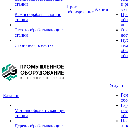
станки
и р
Пром.
Акции
мат
оборудование
Камнеобрабатывающие
Пр
станки
обо
лиз
Стеклообрабатывающие
Орг
станки
дос
Пус
Станочная оснастка
тех
обс
обо
Услуги
Рем
Каталог
обо
Гар
Металлообрабатывающие
пос
станки
обс
Пос
Деревообрабатывающие
зап