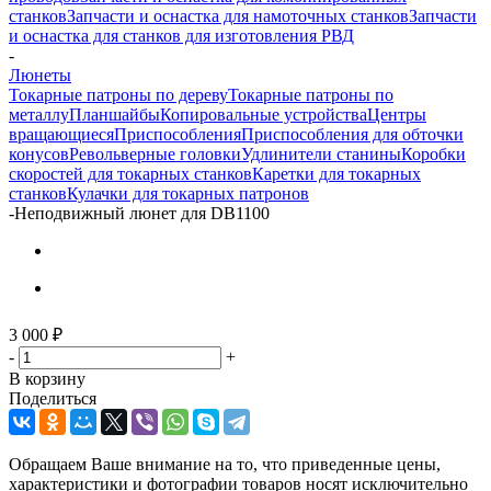
станков
Запчасти и оснастка для намоточных станков
Запчасти
и оснастка для станков для изготовления РВД
-
Люнеты
Токарные патроны по дереву
Токарные патроны по
металлу
Планшайбы
Копировальные устройства
Центры
вращающиеся
Приспособления
Приспособления для обточки
конусов
Револьверные головки
Удлинители станины
Коробки
скоростей для токарных станков
Каретки для токарных
станков
Кулачки для токарных патронов
-
Неподвижный люнет для DB1100
3 000
₽
-
+
В корзину
Поделиться
Обращаем Ваше внимание на то, что приведенные цены,
характеристики и фотографии товаров носят исключительно