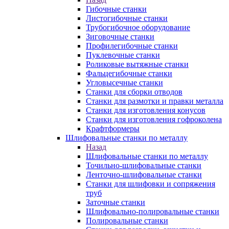
Гибочные станки
Листогибочные станки
Трубогибочное оборудование
Зиговочные станки
Профилегибочные станки
Пуклевочные станки
Роликовые вытяжные станки
Фальцегибочные станки
Угловысечные станки
Станки для сборки отводов
Станки для размотки и правки металла
Станки для изготовления конусов
Станки для изготовления гофроколена
Крафтформеры
Шлифовальные станки по металлу
Назад
Шлифовальные станки по металлу
Точильно-шлифовальные станки
Ленточно-шлифовальные станки
Станки для шлифовки и сопряжения
труб
Заточные станки
Шлифовально-полировальные станки
Полировальные станки