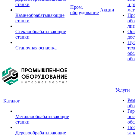
станки
и р
Пром.
Акции
мат
оборудование
Камнеобрабатывающие
Пр
станки
обо
лиз
Стеклообрабатывающие
Орг
станки
дос
Пус
Станочная оснастка
тех
обс
обо
Услуги
Рем
Каталог
обо
Гар
Металлообрабатывающие
пос
станки
обс
Пос
Деревообрабатывающие
зап