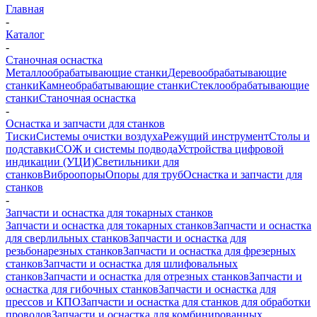
Главная
-
Каталог
-
Станочная оснастка
Металлообрабатывающие станки
Деревообрабатывающие
станки
Камнеобрабатывающие станки
Стеклообрабатывающие
станки
Станочная оснастка
-
Оснастка и запчасти для станков
Тиски
Системы очистки воздуха
Режущий инструмент
Столы и
подставки
СОЖ и системы подвода
Устройства цифровой
индикации (УЦИ)
Светильники для
станков
Виброопоры
Опоры для труб
Оснастка и запчасти для
станков
-
Запчасти и оснастка для токарных станков
Запчасти и оснастка для токарных станков
Запчасти и оснастка
для сверлильных станков
Запчасти и оснастка для
резьбонарезных станков
Запчасти и оснастка для фрезерных
станков
Запчасти и оснастка для шлифовальных
станков
Запчасти и оснастка для отрезных станков
Запчасти и
оснастка для гибочных станков
Запчасти и оснастка для
прессов и КПО
Запчасти и оснастка для станков для обработки
проводов
Запчасти и оснастка для комбинированных