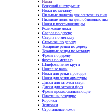
Назад
Режущий инструмент
Ножи по металлу
Пильные полотна для ленточных пил
Пильные полотна для лобзиковых пил
Ножи к пресс-ножницам
Роликовые ножи
Сверла по дереву
Сверла по металлу
Стамески по дереву
Токарные резцы по дереву
Токарные резцы по металлу
Фрезы по дереву
Фрезы по металлу
Шлифовальные круги
Ножевые валы
Ножи для резки проводов
Ножи для резки арматуры
Диски для заточки сверл
Диски для заточки фрез
Фрезы кромкоскалывающие
Пластины режущие
Коронки
Зенковки
Строгальные ножи