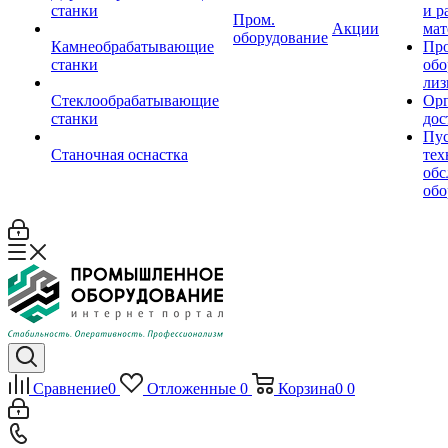
станки
и р
Пром.
Акции
мат
оборудование
Камнеобрабатывающие
Пр
станки
обо
лиз
Стеклообрабатывающие
Орг
станки
дос
Пус
Станочная оснастка
тех
обс
обо
Сравнение
0
Отложенные
0
Корзина
0
0