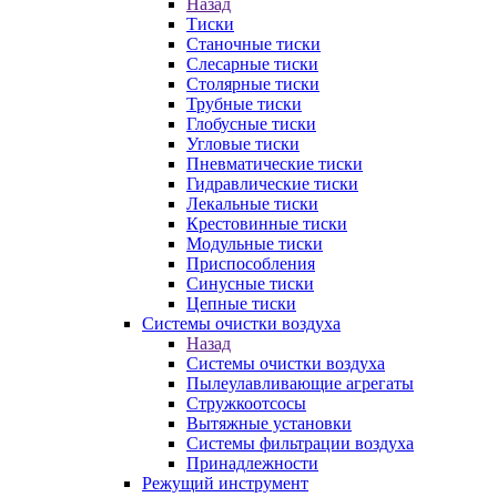
Назад
Тиски
Станочные тиски
Слесарные тиски
Столярные тиски
Трубные тиски
Глобусные тиски
Угловые тиски
Пневматические тиски
Гидравлические тиски
Лекальные тиски
Крестовинные тиски
Модульные тиски
Приспособления
Синусные тиски
Цепные тиски
Системы очистки воздуха
Назад
Системы очистки воздуха
Пылеулавливающие агрегаты
Стружкоотсосы
Вытяжные установки
Системы фильтрации воздуха
Принадлежности
Режущий инструмент