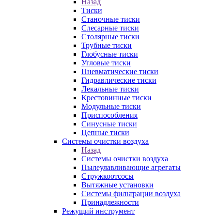
Назад
Тиски
Станочные тиски
Слесарные тиски
Столярные тиски
Трубные тиски
Глобусные тиски
Угловые тиски
Пневматические тиски
Гидравлические тиски
Лекальные тиски
Крестовинные тиски
Модульные тиски
Приспособления
Синусные тиски
Цепные тиски
Системы очистки воздуха
Назад
Системы очистки воздуха
Пылеулавливающие агрегаты
Стружкоотсосы
Вытяжные установки
Системы фильтрации воздуха
Принадлежности
Режущий инструмент