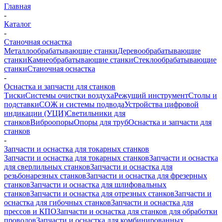
Главная
-
Каталог
-
Станочная оснастка
Металлообрабатывающие станки
Деревообрабатывающие
станки
Камнеобрабатывающие станки
Стеклообрабатывающие
станки
Станочная оснастка
-
Оснастка и запчасти для станков
Тиски
Системы очистки воздуха
Режущий инструмент
Столы и
подставки
СОЖ и системы подвода
Устройства цифровой
индикации (УЦИ)
Светильники для
станков
Виброопоры
Опоры для труб
Оснастка и запчасти для
станков
-
Запчасти и оснастка для токарных станков
Запчасти и оснастка для токарных станков
Запчасти и оснастка
для сверлильных станков
Запчасти и оснастка для
резьбонарезных станков
Запчасти и оснастка для фрезерных
станков
Запчасти и оснастка для шлифовальных
станков
Запчасти и оснастка для отрезных станков
Запчасти и
оснастка для гибочных станков
Запчасти и оснастка для
прессов и КПО
Запчасти и оснастка для станков для обработки
проводов
Запчасти и оснастка для комбинированных