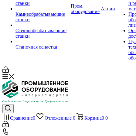
станки
и р
Пром.
Акции
мат
оборудование
Камнеобрабатывающие
Пр
станки
обо
лиз
Стеклообрабатывающие
Орг
станки
дос
Пус
Станочная оснастка
тех
обс
обо
Сравнение
0
Отложенные
0
Корзина
0
0