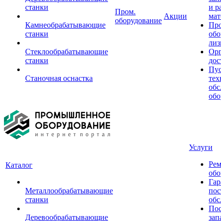
станки
и р
Пром.
Акции
мат
оборудование
Камнеобрабатывающие
Пр
станки
обо
лиз
Стеклообрабатывающие
Орг
станки
дос
Пус
Станочная оснастка
тех
обс
обо
Услуги
Рем
Каталог
обо
Гар
Металлообрабатывающие
пос
станки
обс
Пос
Деревообрабатывающие
зап