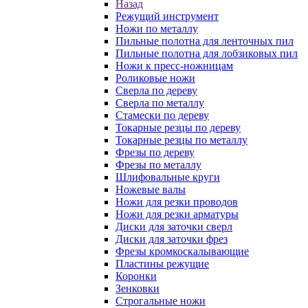
Назад
Режущий инструмент
Ножи по металлу
Пильные полотна для ленточных пил
Пильные полотна для лобзиковых пил
Ножи к пресс-ножницам
Роликовые ножи
Сверла по дереву
Сверла по металлу
Стамески по дереву
Токарные резцы по дереву
Токарные резцы по металлу
Фрезы по дереву
Фрезы по металлу
Шлифовальные круги
Ножевые валы
Ножи для резки проводов
Ножи для резки арматуры
Диски для заточки сверл
Диски для заточки фрез
Фрезы кромкоскалывающие
Пластины режущие
Коронки
Зенковки
Строгальные ножи