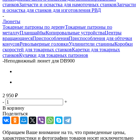
станков
Запчасти и оснастка для намоточных станков
Запчасти
и оснастка для станков для изготовления РВД
-
Люнеты
Токарные патроны по дереву
Токарные патроны по
металлу
Планшайбы
Копировальные устройства
Центры
вращающиеся
Приспособления
Приспособления для обточки
конусов
Револьверные головки
Удлинители станины
Коробки
скоростей для токарных станков
Каретки для токарных
станков
Кулачки для токарных патронов
-
Неподвижный люнет для DB900
2 950
₽
-
+
В корзину
Поделиться
Обращаем Ваше внимание на то, что приведенные цены,
характеристики и фотографии товаров носят исключительно