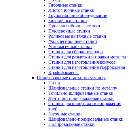
Гибочные станки
Листогибочные станки
Трубогибочное оборудование
Зиговочные станки
Профилегибочные станки
Пуклевочные станки
Роликовые вытяжные станки
Фальцегибочные станки
Угловысечные станки
Станки для сборки отводов
Станки для размотки и правки металла
Станки для изготовления конусов
Станки для изготовления гофроколена
Крафтформеры
Шлифовальные станки по металлу
Назад
Шлифовальные станки по металлу
Точильно-шлифовальные станки
Ленточно-шлифовальные станки
Станки для шлифовки и сопряжения
труб
Заточные станки
Шлифовально-полировальные станки
Полировальные станки