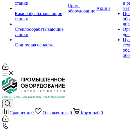
станки
и р
Пром.
Акции
мат
оборудование
Камнеобрабатывающие
Пр
станки
обо
лиз
Стеклообрабатывающие
Орг
станки
дос
Пус
Станочная оснастка
тех
обс
обо
Сравнение
0
Отложенные
0
Корзина
0
0