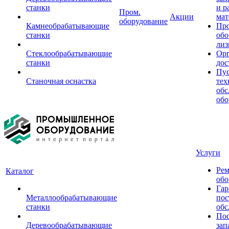
станки
и р
Пром.
Акции
мат
оборудование
Камнеобрабатывающие
Пр
станки
обо
лиз
Стеклообрабатывающие
Орг
станки
дос
Пус
Станочная оснастка
тех
обс
обо
Услуги
Рем
Каталог
обо
Гар
Металлообрабатывающие
пос
станки
обс
Пос
Деревообрабатывающие
зап