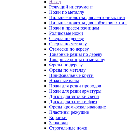
Назад
Режущий инструмент
Ножи по металлу
Пильные полотна для ленточных пил
Пильные полотна для лобзиковых пил
Ножи к пресс-ножницам
Роликовые ножи
Сверла по дереву
Сверла по металлу
Стамески по дереву
Токарные резцы по дереву
Токарные резцы по металлу
Фрезы по дереву
Фрезы по металлу
Шлифовальные круги
Ножевые валы
Ножи для резки проводов
Ножи для резки арматуры
Диски для заточки сверл
Диски для заточки фрез
Фрезы кромкоскалывающие
Пластины режущие
Коронки
Зенковки
Строгальные ножи