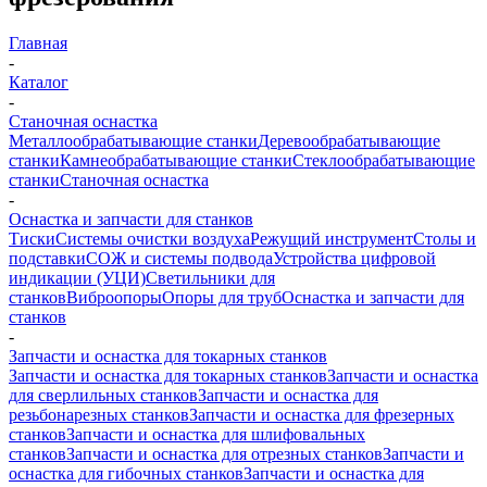
Главная
-
Каталог
-
Станочная оснастка
Металлообрабатывающие станки
Деревообрабатывающие
станки
Камнеобрабатывающие станки
Стеклообрабатывающие
станки
Станочная оснастка
-
Оснастка и запчасти для станков
Тиски
Системы очистки воздуха
Режущий инструмент
Столы и
подставки
СОЖ и системы подвода
Устройства цифровой
индикации (УЦИ)
Светильники для
станков
Виброопоры
Опоры для труб
Оснастка и запчасти для
станков
-
Запчасти и оснастка для токарных станков
Запчасти и оснастка для токарных станков
Запчасти и оснастка
для сверлильных станков
Запчасти и оснастка для
резьбонарезных станков
Запчасти и оснастка для фрезерных
станков
Запчасти и оснастка для шлифовальных
станков
Запчасти и оснастка для отрезных станков
Запчасти и
оснастка для гибочных станков
Запчасти и оснастка для