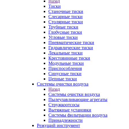
Назад
Тиски
Станочные тиски
Слесарные тиски
Столярные тиски
Трубные тиски
Глобусные тиски
Угловые тиски
Пневматические тиски
Гидравлические тиски
Лекальные тиски
Крестовинные тиски
Модульные тиски
Приспособления
Синусные тиски
Цепные тиски
Системы очистки воздуха
Назад
Системы очистки воздуха
Пылеулавливающие агрегаты
Стружкоотсосы
Вытяжные установки
Системы фильтрации воздуха
Принадлежности
Режущий инструмент