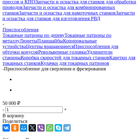
прессов и КПО
Запчасти и оснастка для станков для обработки
проводов
Запчасти и оснастка для комбинированных
станков
Запчасти и оснастка для намоточных станков
Запчасти
и оснастка для станков для изготовления РВД
-
Приспособления
Токарные патроны по дереву
Токарные патроны по
металлу
Люнеты
Планшайбы
Копировальные
устройства
Центры вращающиеся
Приспособления для
обточки конусов
Револьверные головки
Удлинители
станины
Коробки скоростей для токарных станков
Каретки для
токарных станков
Кулачки для токарных патронов
-
Приспособление для сверления и фрезерования
50 000
₽
-
+
В корзину
Поделиться