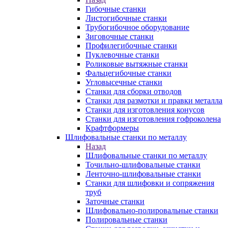
Гибочные станки
Листогибочные станки
Трубогибочное оборудование
Зиговочные станки
Профилегибочные станки
Пуклевочные станки
Роликовые вытяжные станки
Фальцегибочные станки
Угловысечные станки
Станки для сборки отводов
Станки для размотки и правки металла
Станки для изготовления конусов
Станки для изготовления гофроколена
Крафтформеры
Шлифовальные станки по металлу
Назад
Шлифовальные станки по металлу
Точильно-шлифовальные станки
Ленточно-шлифовальные станки
Станки для шлифовки и сопряжения
труб
Заточные станки
Шлифовально-полировальные станки
Полировальные станки