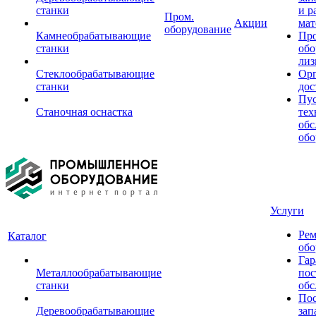
станки
и р
Пром.
Акции
мат
оборудование
Камнеобрабатывающие
Пр
станки
обо
лиз
Стеклообрабатывающие
Орг
станки
дос
Пус
Станочная оснастка
тех
обс
обо
Услуги
Рем
Каталог
обо
Гар
Металлообрабатывающие
пос
станки
обс
Пос
Деревообрабатывающие
зап