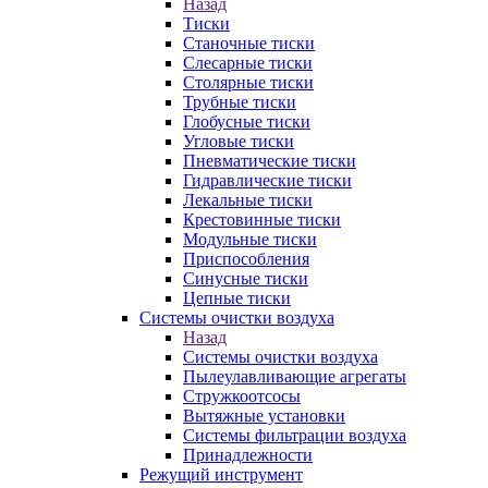
Назад
Тиски
Станочные тиски
Слесарные тиски
Столярные тиски
Трубные тиски
Глобусные тиски
Угловые тиски
Пневматические тиски
Гидравлические тиски
Лекальные тиски
Крестовинные тиски
Модульные тиски
Приспособления
Синусные тиски
Цепные тиски
Системы очистки воздуха
Назад
Системы очистки воздуха
Пылеулавливающие агрегаты
Стружкоотсосы
Вытяжные установки
Системы фильтрации воздуха
Принадлежности
Режущий инструмент