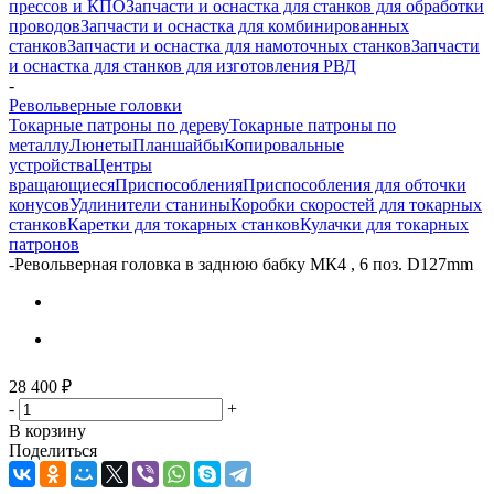
прессов и КПО
Запчасти и оснастка для станков для обработки
проводов
Запчасти и оснастка для комбинированных
станков
Запчасти и оснастка для намоточных станков
Запчасти
и оснастка для станков для изготовления РВД
-
Револьверные головки
Токарные патроны по дереву
Токарные патроны по
металлу
Люнеты
Планшайбы
Копировальные
устройства
Центры
вращающиеся
Приспособления
Приспособления для обточки
конусов
Удлинители станины
Коробки скоростей для токарных
станков
Каретки для токарных станков
Кулачки для токарных
патронов
-
Револьверная головка в заднюю бабку МК4 , 6 поз. D127mm
28 400
₽
-
+
В корзину
Поделиться