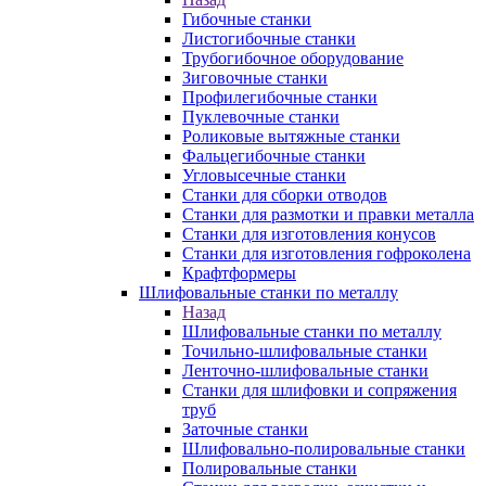
Гибочные станки
Листогибочные станки
Трубогибочное оборудование
Зиговочные станки
Профилегибочные станки
Пуклевочные станки
Роликовые вытяжные станки
Фальцегибочные станки
Угловысечные станки
Станки для сборки отводов
Станки для размотки и правки металла
Станки для изготовления конусов
Станки для изготовления гофроколена
Крафтформеры
Шлифовальные станки по металлу
Назад
Шлифовальные станки по металлу
Точильно-шлифовальные станки
Ленточно-шлифовальные станки
Станки для шлифовки и сопряжения
труб
Заточные станки
Шлифовально-полировальные станки
Полировальные станки