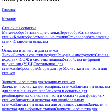
Главная
-
Каталог
-
Станочная оснастка
Металлообрабатывающие станки
Деревообрабатывающие
станки
Камнеобрабатывающие станки
Стеклообрабатывающие
станки
Станочная оснастка
-
Оснастка и запчасти для станков
Тиски
Системы очистки воздуха
Режущий инструмент
Столы и
подставки
СОЖ и системы подвода
Устройства цифровой
индикации (УЦИ)
Светильники для
станков
Виброопоры
Опоры для труб
Оснастка и запчасти для
станков
-
Запчасти и оснастка для токарных станков
Запчасти и оснастка для токарных станков
Запчасти и оснастка
для сверлильных станков
Запчасти и оснастка для
резьбонарезных станков
Запчасти и оснастка для фрезерных
станков
Запчасти и оснастка для шлифовальных
станков
Запчасти и оснастка для отрезных станков
Запчасти и
оснастка для гибочных станков
Запчасти и оснастка для