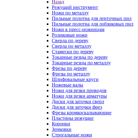
Назад
Режущий инструмент
Ножи по металлу
Пильные полотна для ленточных пил
Пильные полотна для лобзиковых пил
Ножи к пресс-ножницам
Роликовые ножи
Сверла по дереву
Сверла по металлу
Стамески по дереву
Токарные резцы по дереву
Токарные резцы по металлу
Фрезы по дереву
Фрезы по металлу
Шлифовальные круги
Ножевые валы
Ножи для резки проводов
Ножи для резки арматуры
Диски для заточки сверл
Диски для заточки фрез
Фрезы кромкоскалывающие
Пластины режущие
Коронки
Зенковки
Строгальные ножи