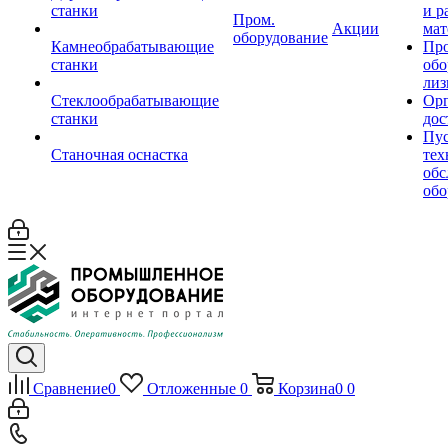
станки
и р
Пром.
Акции
мат
оборудование
Камнеобрабатывающие
Пр
станки
обо
лиз
Стеклообрабатывающие
Орг
станки
дос
Пус
Станочная оснастка
тех
обс
обо
Сравнение
0
Отложенные
0
Корзина
0
0