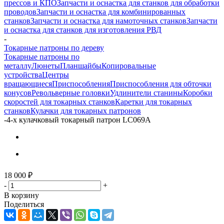
прессов и КПО
Запчасти и оснастка для станков для обработки
проводов
Запчасти и оснастка для комбинированных
станков
Запчасти и оснастка для намоточных станков
Запчасти
и оснастка для станков для изготовления РВД
-
Токарные патроны по дереву
Токарные патроны по
металлу
Люнеты
Планшайбы
Копировальные
устройства
Центры
вращающиеся
Приспособления
Приспособления для обточки
конусов
Револьверные головки
Удлинители станины
Коробки
скоростей для токарных станков
Каретки для токарных
станков
Кулачки для токарных патронов
-
4-х кулачковый токарный патрон LC069A
18 000
₽
-
+
В корзину
Поделиться