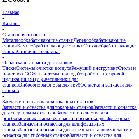
Главная
-
Каталог
-
Станочная оснастка
Металлообрабатывающие станки
Деревообрабатывающие
станки
Камнеобрабатывающие станки
Стеклообрабатывающие
станки
Станочная оснастка
-
Оснастка и запчасти для станков
Тиски
Системы очистки воздуха
Режущий инструмент
Столы и
подставки
СОЖ и системы подвода
Устройства цифровой
индикации (УЦИ)
Светильники для
станков
Виброопоры
Опоры для труб
Оснастка и запчасти для
станков
-
Запчасти и оснастка для токарных станков
Запчасти и оснастка для токарных станков
Запчасти и оснастка
для сверлильных станков
Запчасти и оснастка для
резьбонарезных станков
Запчасти и оснастка для фрезерных
станков
Запчасти и оснастка для шлифовальных
станков
Запчасти и оснастка для отрезных станков
Запчасти и
оснастка для гибочных станков
Запчасти и оснастка для