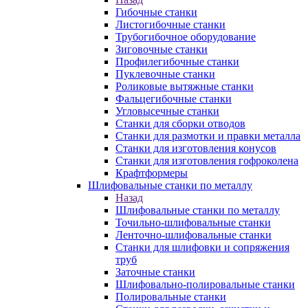
Гибочные станки
Листогибочные станки
Трубогибочное оборудование
Зиговочные станки
Профилегибочные станки
Пуклевочные станки
Роликовые вытяжные станки
Фальцегибочные станки
Угловысечные станки
Станки для сборки отводов
Станки для размотки и правки металла
Станки для изготовления конусов
Станки для изготовления гофроколена
Крафтформеры
Шлифовальные станки по металлу
Назад
Шлифовальные станки по металлу
Точильно-шлифовальные станки
Ленточно-шлифовальные станки
Станки для шлифовки и сопряжения
труб
Заточные станки
Шлифовально-полировальные станки
Полировальные станки