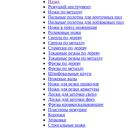
Назад
Режущий инструмент
Ножи по металлу
Пильные полотна для ленточных пил
Пильные полотна для лобзиковых пил
Ножи к пресс-ножницам
Роликовые ножи
Сверла по дереву
Сверла по металлу
Стамески по дереву
Токарные резцы по дереву
Токарные резцы по металлу
Фрезы по дереву
Фрезы по металлу
Шлифовальные круги
Ножевые валы
Ножи для резки проводов
Ножи для резки арматуры
Диски для заточки сверл
Диски для заточки фрез
Фрезы кромкоскалывающие
Пластины режущие
Коронки
Зенковки
Строгальные ножи