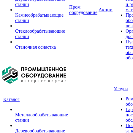
станки
и р
Пром.
Акции
мат
оборудование
Камнеобрабатывающие
Пр
станки
обо
лиз
Стеклообрабатывающие
Орг
станки
дос
Пус
Станочная оснастка
тех
обс
обо
Услуги
Рем
Каталог
обо
Гар
Металлообрабатывающие
пос
станки
обс
Пос
Деревообрабатывающие
зап