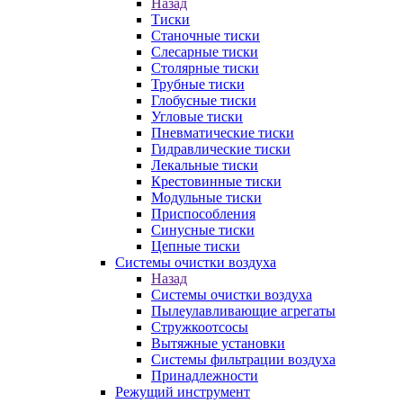
Назад
Тиски
Станочные тиски
Слесарные тиски
Столярные тиски
Трубные тиски
Глобусные тиски
Угловые тиски
Пневматические тиски
Гидравлические тиски
Лекальные тиски
Крестовинные тиски
Модульные тиски
Приспособления
Синусные тиски
Цепные тиски
Системы очистки воздуха
Назад
Системы очистки воздуха
Пылеулавливающие агрегаты
Стружкоотсосы
Вытяжные установки
Системы фильтрации воздуха
Принадлежности
Режущий инструмент