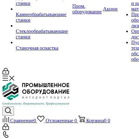
станки
и р
Пром.
Акции
мат
оборудование
Камнеобрабатывающие
Пр
станки
обо
лиз
Стеклообрабатывающие
Орг
станки
дос
Пус
Станочная оснастка
тех
обс
обо
Сравнение
0
Отложенные
0
Корзина
0
0