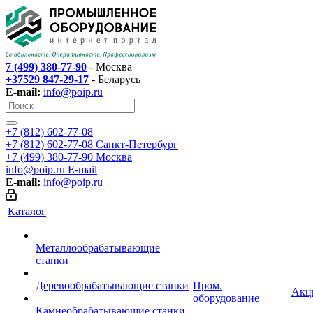
7 (499) 380-77-90
- Москва
+37529 847-29-17
- Беларусь
E-mail:
info@poip.ru
+7 (812) 602-77-08
+7 (812) 602-77-08
Санкт-Петербург
+7 (499) 380-77-90
Москва
info@poip.ru
E-mail
E-mail:
info@poip.ru
Каталог
Металлообрабатывающие
станки
Деревообрабатывающие станки
Пром.
Акц
оборудование
Камнеобрабатывающие станки