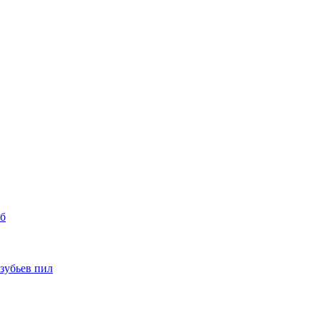
уб
 зубьев пил