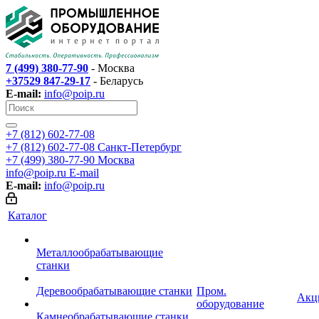
7 (499) 380-77-90
- Москва
+37529 847-29-17
- Беларусь
E-mail:
info@poip.ru
+7 (812) 602-77-08
+7 (812) 602-77-08
Санкт-Петербург
+7 (499) 380-77-90
Москва
info@poip.ru
E-mail
E-mail:
info@poip.ru
Каталог
Металлообрабатывающие
станки
Деревообрабатывающие станки
Пром.
Акц
оборудование
Камнеобрабатывающие станки