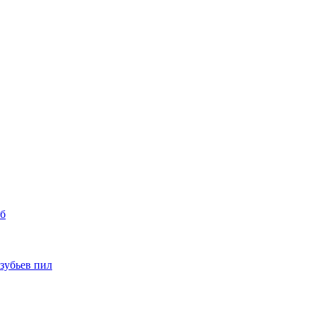
уб
 зубьев пил