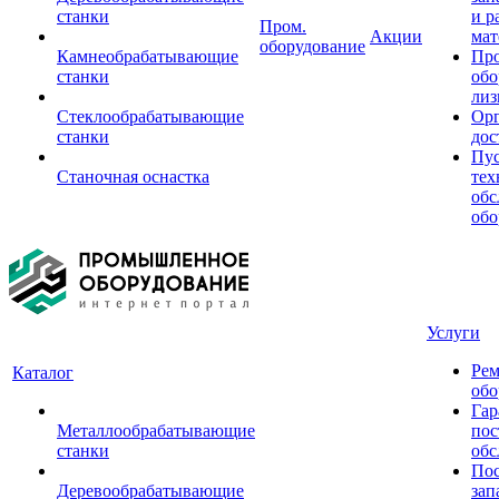
станки
и р
Пром.
Акции
мат
оборудование
Камнеобрабатывающие
Пр
станки
обо
лиз
Стеклообрабатывающие
Орг
станки
дос
Пус
Станочная оснастка
тех
обс
обо
Услуги
Рем
Каталог
обо
Гар
Металлообрабатывающие
пос
станки
обс
Пос
Деревообрабатывающие
зап