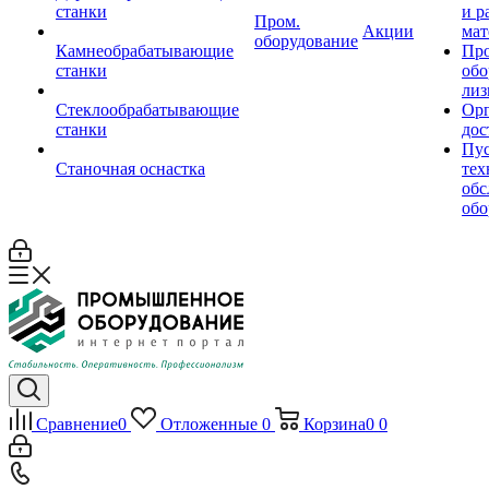
станки
и р
Пром.
Акции
мат
оборудование
Камнеобрабатывающие
Пр
станки
обо
лиз
Стеклообрабатывающие
Орг
станки
дос
Пус
Станочная оснастка
тех
обс
обо
Сравнение
0
Отложенные
0
Корзина
0
0