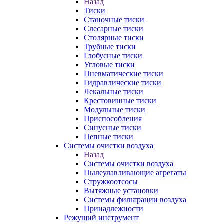
Назад
Тиски
Станочные тиски
Слесарные тиски
Столярные тиски
Трубные тиски
Глобусные тиски
Угловые тиски
Пневматические тиски
Гидравлические тиски
Лекальные тиски
Крестовинные тиски
Модульные тиски
Приспособления
Синусные тиски
Цепные тиски
Системы очистки воздуха
Назад
Системы очистки воздуха
Пылеулавливающие агрегаты
Стружкоотсосы
Вытяжные установки
Системы фильтрации воздуха
Принадлежности
Режущий инструмент