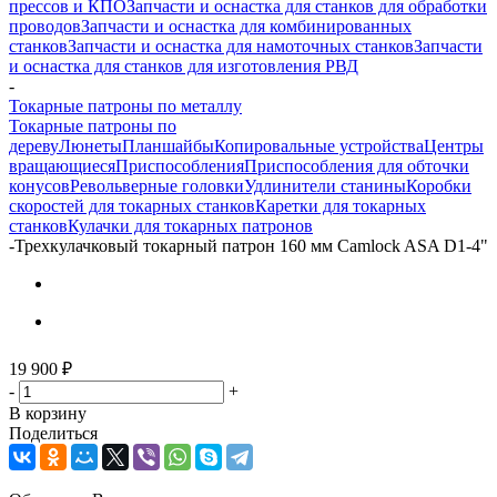
прессов и КПО
Запчасти и оснастка для станков для обработки
проводов
Запчасти и оснастка для комбинированных
станков
Запчасти и оснастка для намоточных станков
Запчасти
и оснастка для станков для изготовления РВД
-
Токарные патроны по металлу
Токарные патроны по
дереву
Люнеты
Планшайбы
Копировальные устройства
Центры
вращающиеся
Приспособления
Приспособления для обточки
конусов
Револьверные головки
Удлинители станины
Коробки
скоростей для токарных станков
Каретки для токарных
станков
Кулачки для токарных патронов
-
Трехкулачковый токарный патрон 160 мм Camlock ASA D1-4"
19 900
₽
-
+
В корзину
Поделиться