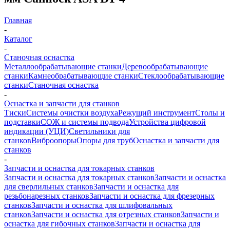
Главная
-
Каталог
-
Станочная оснастка
Металлообрабатывающие станки
Деревообрабатывающие
станки
Камнеобрабатывающие станки
Стеклообрабатывающие
станки
Станочная оснастка
-
Оснастка и запчасти для станков
Тиски
Системы очистки воздуха
Режущий инструмент
Столы и
подставки
СОЖ и системы подвода
Устройства цифровой
индикации (УЦИ)
Светильники для
станков
Виброопоры
Опоры для труб
Оснастка и запчасти для
станков
-
Запчасти и оснастка для токарных станков
Запчасти и оснастка для токарных станков
Запчасти и оснастка
для сверлильных станков
Запчасти и оснастка для
резьбонарезных станков
Запчасти и оснастка для фрезерных
станков
Запчасти и оснастка для шлифовальных
станков
Запчасти и оснастка для отрезных станков
Запчасти и
оснастка для гибочных станков
Запчасти и оснастка для