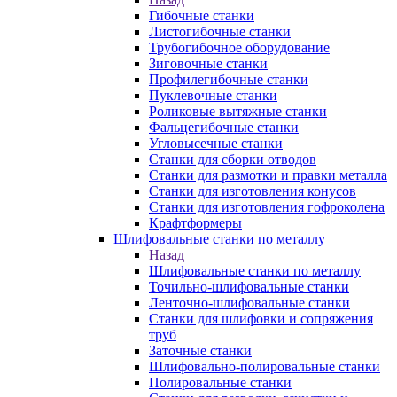
Гибочные станки
Листогибочные станки
Трубогибочное оборудование
Зиговочные станки
Профилегибочные станки
Пуклевочные станки
Роликовые вытяжные станки
Фальцегибочные станки
Угловысечные станки
Станки для сборки отводов
Станки для размотки и правки металла
Станки для изготовления конусов
Станки для изготовления гофроколена
Крафтформеры
Шлифовальные станки по металлу
Назад
Шлифовальные станки по металлу
Точильно-шлифовальные станки
Ленточно-шлифовальные станки
Станки для шлифовки и сопряжения
труб
Заточные станки
Шлифовально-полировальные станки
Полировальные станки