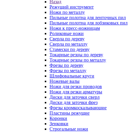
Назад
Режущий инструмент
Ножи по металлу
Пильные полотна для ленточных пил
Пильные полотна для лобзиковых пил
Ножи к пресс-ножницам
Роликовые ножи
Сверла по дереву
Сверла по металлу
Стамески по дереву
Токарные резцы по дереву
Токарные резцы по металлу
Фрезы по дереву
Фрезы по металлу
Шлифовальные круги
Ножевые валы
Ножи для резки проводов
Ножи для резки арматуры
Диски для заточки сверл
Диски для заточки фрез
Фрезы кромкоскалывающие
Пластины режущие
Коронки
Зенковки
Строгальные ножи