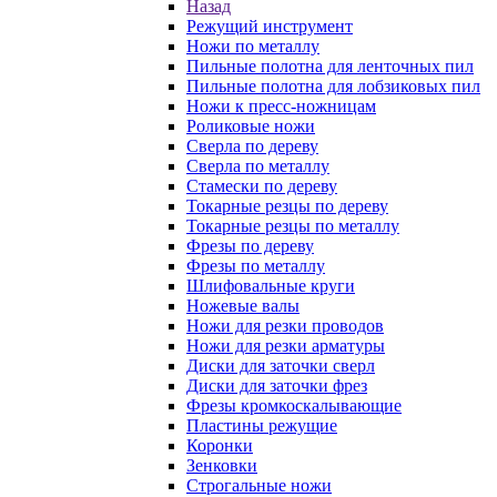
Назад
Режущий инструмент
Ножи по металлу
Пильные полотна для ленточных пил
Пильные полотна для лобзиковых пил
Ножи к пресс-ножницам
Роликовые ножи
Сверла по дереву
Сверла по металлу
Стамески по дереву
Токарные резцы по дереву
Токарные резцы по металлу
Фрезы по дереву
Фрезы по металлу
Шлифовальные круги
Ножевые валы
Ножи для резки проводов
Ножи для резки арматуры
Диски для заточки сверл
Диски для заточки фрез
Фрезы кромкоскалывающие
Пластины режущие
Коронки
Зенковки
Строгальные ножи