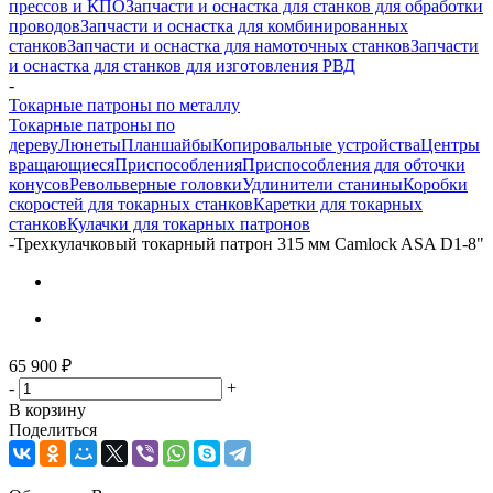
прессов и КПО
Запчасти и оснастка для станков для обработки
проводов
Запчасти и оснастка для комбинированных
станков
Запчасти и оснастка для намоточных станков
Запчасти
и оснастка для станков для изготовления РВД
-
Токарные патроны по металлу
Токарные патроны по
дереву
Люнеты
Планшайбы
Копировальные устройства
Центры
вращающиеся
Приспособления
Приспособления для обточки
конусов
Револьверные головки
Удлинители станины
Коробки
скоростей для токарных станков
Каретки для токарных
станков
Кулачки для токарных патронов
-
Трехкулачковый токарный патрон 315 мм Camlock ASA D1-8"
65 900
₽
-
+
В корзину
Поделиться