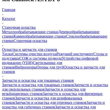
Главная
-
Каталог
-
Станочная оснастка
Металлообрабатывающие станки
Деревообрабатывающие
станки
Камнеобрабатывающие станки
Стеклообрабатывающие
станки
Станочная оснастка
-
Оснастка и запчасти для станков
Тиски
Системы очистки воздуха
Режущий инструмент
Столы и
подставки
СОЖ и системы подвода
Устройства цифровой
индикации (УЦИ)
Светильники для
станков
Виброопоры
Опоры для труб
Оснастка и запчасти для
станков
-
Запчасти и оснастка для токарных станков
Запчасти и оснастка для токарных станков
Запчасти и оснастка
для сверлильных станков
Запчасти и оснастка для
резьбонарезных станков
Запчасти и оснастка для фрезерных
станков
Запчасти и оснастка для шлифовальных
станков
Запчасти и оснастка для отрезных станков
Запчасти и
оснастка для гибочных станков
Запчасти и оснастка для