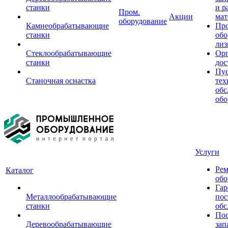
станки
и р
Пром.
Акции
мат
оборудование
Камнеобрабатывающие
Пр
станки
обо
лиз
Стеклообрабатывающие
Орг
станки
дос
Пус
Станочная оснастка
тех
обс
обо
Услуги
Рем
Каталог
обо
Гар
Металлообрабатывающие
пос
станки
обс
Пос
Деревообрабатывающие
зап