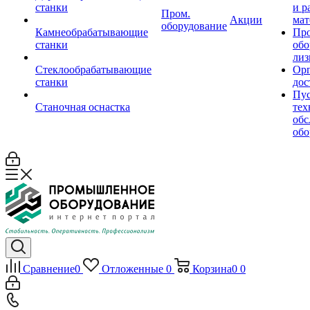
станки
и р
Пром.
Акции
мат
оборудование
Камнеобрабатывающие
Пр
станки
обо
лиз
Стеклообрабатывающие
Орг
станки
дос
Пус
Станочная оснастка
тех
обс
обо
Сравнение
0
Отложенные
0
Корзина
0
0