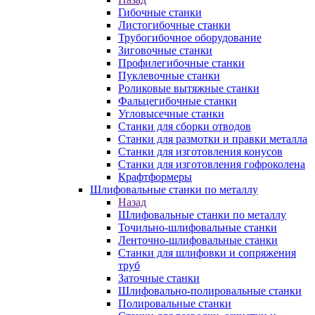
Гибочные станки
Листогибочные станки
Трубогибочное оборудование
Зиговочные станки
Профилегибочные станки
Пуклевочные станки
Роликовые вытяжные станки
Фальцегибочные станки
Угловысечные станки
Станки для сборки отводов
Станки для размотки и правки металла
Станки для изготовления конусов
Станки для изготовления гофроколена
Крафтформеры
Шлифовальные станки по металлу
Назад
Шлифовальные станки по металлу
Точильно-шлифовальные станки
Ленточно-шлифовальные станки
Станки для шлифовки и сопряжения
труб
Заточные станки
Шлифовально-полировальные станки
Полировальные станки