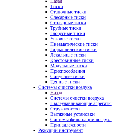
Назад
Тиски
Станочные тиски
Слесарные тиски
Столярные тиски
Трубные тиски
Глобусные тиски
Угловые тиски
Пневматические тиски
Гидравлические тиски
Лекальные тиски
Крестовинные тиски
Модульные тиски
Приспособления
Синусные тиски
Цепные тиски
Системы очистки воздуха
Назад
Системы очистки воздуха
Пылеулавливающие агрегаты
Стружкоотсосы
Вытяжные установки
Системы фильтрации воздуха
Принадлежности
Режущий инструмент