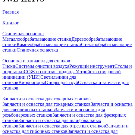
Главная
-
Каталог
-
Станочная оснастка
Металлообрабатывающие станки
Деревообрабатывающие
станки
Камнеобрабатывающие станки
Стеклообрабатывающие
станки
Станочная оснастка
-
Оснастка и запчасти для станков
Тиски
Системы очистки воздуха
Режущий инструмент
Столы и
подставки
СОЖ и системы подвода
Устройства цифровой
индикации (УЦИ)
Светильники для
станков
Виброопоры
Опоры для труб
Оснастка и запчасти для
станков
-
Запчасти и оснастка для токарных станков
Запчасти и оснастка для токарных станков
Запчасти и оснастка
для сверлильных станков
Запчасти и оснастка для
резьбонарезных станков
Запчасти и оснастка для фрезерных
станков
Запчасти и оснастка для шлифовальных
станков
Запчасти и оснастка для отрезных станков
Запчасти и
оснастка для гибочных станков
Запчасти и оснастка для