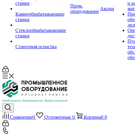
станки
и р
Пром.
Акции
мат
оборудование
Камнеобрабатывающие
Пр
станки
обо
лиз
Стеклообрабатывающие
Орг
станки
дос
Пус
Станочная оснастка
тех
обс
обо
Сравнение
0
Отложенные
0
Корзина
0
0