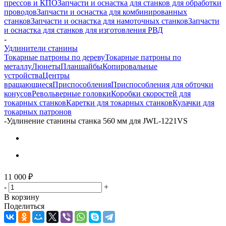
прессов и КПО
Запчасти и оснастка для станков для обработки
проводов
Запчасти и оснастка для комбинированных
станков
Запчасти и оснастка для намоточных станков
Запчасти
и оснастка для станков для изготовления РВД
-
Удлинители станины
Токарные патроны по дереву
Токарные патроны по
металлу
Люнеты
Планшайбы
Копировальные
устройства
Центры
вращающиеся
Приспособления
Приспособления для обточки
конусов
Револьверные головки
Коробки скоростей для
токарных станков
Каретки для токарных станков
Кулачки для
токарных патронов
-
Удлинение станины станка 560 мм для JWL-1221VS
11 000
₽
-
+
В корзину
Поделиться