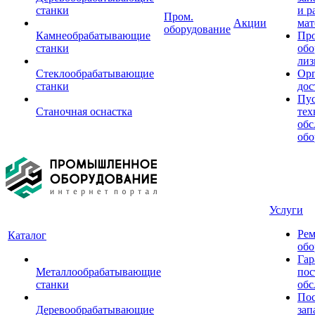
станки
и р
Пром.
Акции
мат
оборудование
Камнеобрабатывающие
Пр
станки
обо
лиз
Стеклообрабатывающие
Орг
станки
дос
Пус
Станочная оснастка
тех
обс
обо
Услуги
Рем
Каталог
обо
Гар
Металлообрабатывающие
пос
станки
обс
Пос
Деревообрабатывающие
зап