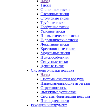
Назад
Тиски
Станочные тиски
Слесарные тиски
Столярные тиски
Трубные тиски
Глобусные тиски
Угловые тиски
Пневматические тиски
Гидравлические тиски
Лекальные тиски
Крестовинные тиски
Модульные тиски
Приспособления
Синусные тиски
Цепные тиски
Системы очистки воздуха
Назад
Системы очистки воздуха
Пылеулавливающие агрегаты
Стружкоотсосы
Вытяжные установки
Системы фильтрации воздуха
Принадлежности
Режущий инструмент