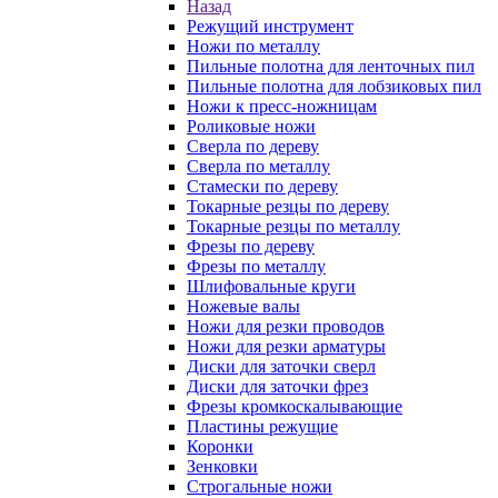
Назад
Режущий инструмент
Ножи по металлу
Пильные полотна для ленточных пил
Пильные полотна для лобзиковых пил
Ножи к пресс-ножницам
Роликовые ножи
Сверла по дереву
Сверла по металлу
Стамески по дереву
Токарные резцы по дереву
Токарные резцы по металлу
Фрезы по дереву
Фрезы по металлу
Шлифовальные круги
Ножевые валы
Ножи для резки проводов
Ножи для резки арматуры
Диски для заточки сверл
Диски для заточки фрез
Фрезы кромкоскалывающие
Пластины режущие
Коронки
Зенковки
Строгальные ножи