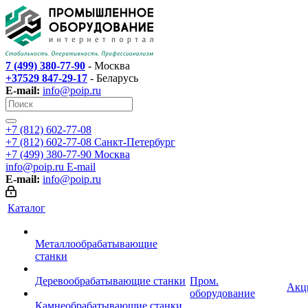
7 (499) 380-77-90
- Москва
+37529 847-29-17
- Беларусь
E-mail:
info@poip.ru
+7 (812) 602-77-08
+7 (812) 602-77-08
Санкт-Петербург
+7 (499) 380-77-90
Москва
info@poip.ru
E-mail
E-mail:
info@poip.ru
Каталог
Металлообрабатывающие
станки
Деревообрабатывающие станки
Пром.
Акц
оборудование
Камнеобрабатывающие станки