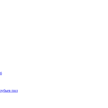
уб
 зубьев пил