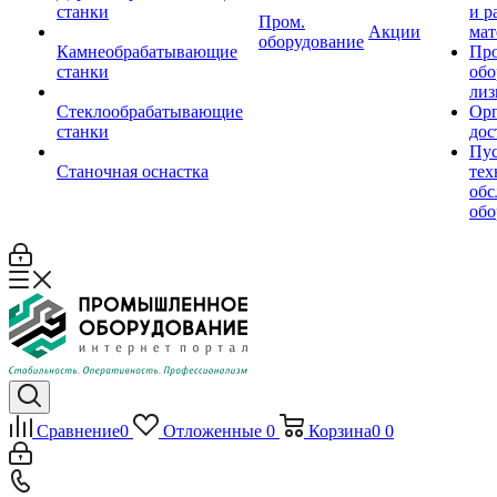
станки
и р
Пром.
Акции
мат
оборудование
Камнеобрабатывающие
Пр
станки
обо
лиз
Стеклообрабатывающие
Орг
станки
дос
Пус
Станочная оснастка
тех
обс
обо
Сравнение
0
Отложенные
0
Корзина
0
0