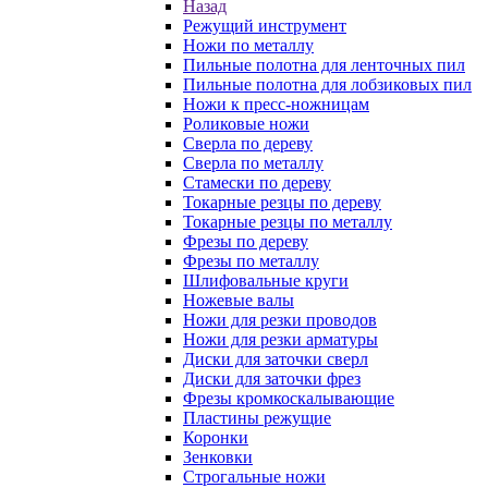
Назад
Режущий инструмент
Ножи по металлу
Пильные полотна для ленточных пил
Пильные полотна для лобзиковых пил
Ножи к пресс-ножницам
Роликовые ножи
Сверла по дереву
Сверла по металлу
Стамески по дереву
Токарные резцы по дереву
Токарные резцы по металлу
Фрезы по дереву
Фрезы по металлу
Шлифовальные круги
Ножевые валы
Ножи для резки проводов
Ножи для резки арматуры
Диски для заточки сверл
Диски для заточки фрез
Фрезы кромкоскалывающие
Пластины режущие
Коронки
Зенковки
Строгальные ножи