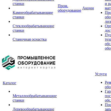
станки
и р
Пром.
Акции
мат
оборудование
Камнеобрабатывающие
Пр
станки
обо
лиз
Стеклообрабатывающие
Орг
станки
дос
Пус
Станочная оснастка
тех
обс
обо
Услуги
Рем
Каталог
обо
Гар
Металлообрабатывающие
пос
станки
обс
Пос
Деревообрабатывающие
зап