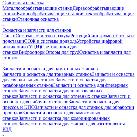
Станочная оснастка
Металлообрабатывающие станки
Деревообрабатывающие
станки
Камнеобрабатывающие станки
Стеклообрабатывающие
станки
Станочная оснастка
-
Оснастка и запчасти для станков
Тиски
Системы очистки воздуха
Режущий инструмент
Столы и
подставки
СОЖ и системы подвода
Устройства цифровой
индикации (УЦИ)
Светильники для
станков
Виброопоры
Опоры для труб
Оснастка и запчасти для
станков
-
Запчасти и оснастка для намоточных станков
Запчасти и оснастка для токарных станков
Запчасти и оснастка
для сверлильных станков
Запчасти и оснастка для
резьбонарезных станков
Запчасти и оснастка для фрезерных
станков
Запчасти и оснастка для шлифовальных
станков
Запчасти и оснастка для отрезных станков
Запчасти и
оснастка для гибочных станков
Запчасти и оснастка для
прессов и КПО
Запчасти и оснастка для станков для обработки
проводов
Запчасти и оснастка для намоточных
станков
Запчасти и оснастка для комбинированных
станков
Запчасти и оснастка для станков для изготовления
РВД
-