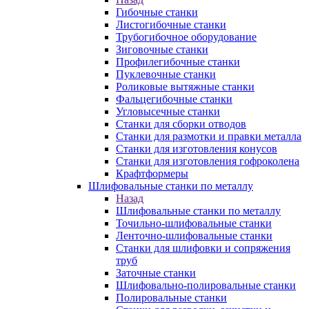
Гибочные станки
Листогибочные станки
Трубогибочное оборудование
Зиговочные станки
Профилегибочные станки
Пуклевочные станки
Роликовые вытяжные станки
Фальцегибочные станки
Угловысечные станки
Станки для сборки отводов
Станки для размотки и правки металла
Станки для изготовления конусов
Станки для изготовления гофроколена
Крафтформеры
Шлифовальные станки по металлу
Назад
Шлифовальные станки по металлу
Точильно-шлифовальные станки
Ленточно-шлифовальные станки
Станки для шлифовки и сопряжения
труб
Заточные станки
Шлифовально-полировальные станки
Полировальные станки