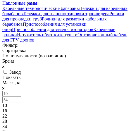
Наклонные рамы
Кабельные технологические барабаны
Тележки для кабельных
барабанов
Тележки для транспортировки трос-лидера
Ролики
для прокладки труб
Ролики для размотки кабельных
барабанов
Приспособления для установки
опор
Приспособления для замены изоляторов
Кабельные
ролики
Натяжитель обмотки катушки
Оптоволоконный кабель
для FPV дронов
Фильтр:
Сортировка
По популярности (возрастание)
Бренд
Завод
Показать
Масса, кг
10
16
22
28
34