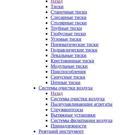
Назад
Тиски
Станочные тиски
Слесарные тиски
Столярные тиски
Трубные тиски
Глобусные тиски
Угловые тиски
Пневматические тиски
Гидравлические тиски
Лекальные тиски
Крестовинные тиски
Модульные тиски
Приспособления
Синусные тиски
Цепные тиски
Системы очистки воздуха
Назад
Системы очистки воздуха
Пылеулавливающие агрегаты
Стружкоотсосы
Вытяжные установки
Системы фильтрации воздуха
Принадлежности
Режущий инструмент